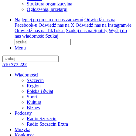
Struktura organizacyjna
Ogłoszenia, przetargi
Najlepiej po prostu do nas zadzwoń
Odwiedź nas na
Facebook-u
Odwiedź nas na X
Odwiedź nas na Instagram-ie
Odwiedź nas na TikTok-u
Szukaj nas na Spotify
Wyślij do
nas wiadomość
Szukaj
Menu
510 777 222
Wiadomości
Szczecin
Region
Polska i świat
Sport
Kultura
Biznes
Podcasty
Radio Szczecin
Radio Szczecin Extra
Muzyka
Konkursy