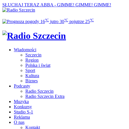
SŁUCHAJ TERAZ
ABBA - GIMME! GIMME! GIMME!
°C
°C
°C
16
jutro
30
pojutrze
25
Wiadomości
Szczecin
Region
Polska i świat
Sport
Kultura
Biznes
Podcasty
Radio Szczecin
Radio Szczecin Extra
Muzyka
Konkursy
Studio S-1
Reklama
O nas
Kontakt