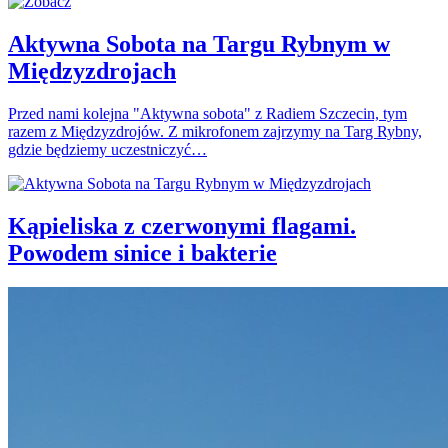
Aktywna Sobota na Targu Rybnym w
Międzyzdrojach
Przed nami kolejna "Aktywna sobota" z Radiem Szczecin, tym
razem z Międzyzdrojów. Z mikrofonem zajrzymy na Targ Rybny,
gdzie będziemy uczestniczyć…
Kąpieliska z czerwonymi flagami.
Powodem sinice i bakterie