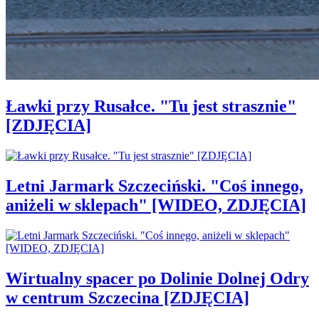
Ławki przy Rusałce. "Tu jest strasznie"
[ZDJĘCIA]
Letni Jarmark Szczeciński. "Coś innego,
aniżeli w sklepach" [WIDEO, ZDJĘCIA]
Wirtualny spacer po Dolinie Dolnej Odry
w centrum Szczecina [ZDJĘCIA]