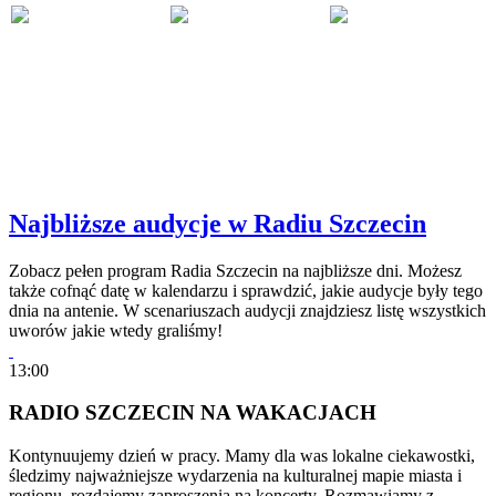
Najbliższe audycje w Radiu Szczecin
Zobacz pełen program Radia Szczecin na najbliższe dni. Możesz
także cofnąć datę w kalendarzu i sprawdzić, jakie audycje były tego
dnia na antenie. W scenariuszach audycji znajdziesz listę wszystkich
uworów jakie wtedy graliśmy!
13:00
RADIO SZCZECIN NA WAKACJACH
Kontynuujemy dzień w pracy. Mamy dla was lokalne ciekawostki,
śledzimy najważniejsze wydarzenia na kulturalnej mapie miasta i
regionu, rozdajemy zaproszenia na koncerty. Rozmawiamy z