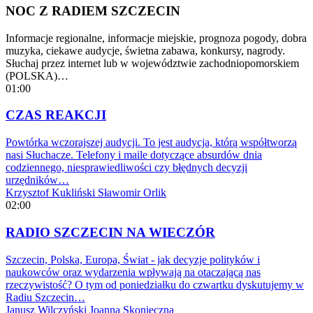
NOC Z RADIEM SZCZECIN
Informacje regionalne, informacje miejskie, prognoza pogody, dobra
muzyka, ciekawe audycje, świetna zabawa, konkursy, nagrody.
Słuchaj przez internet lub w województwie zachodniopomorskiem
(POLSKA)…
01:00
CZAS REAKCJI
Powtórka wczorajszej audycji. To jest audycja, którą współtworzą
nasi Słuchacze. Telefony i maile dotyczące absurdów dnia
codziennego, niesprawiedliwości czy błędnych decyzji
urzędników…
Krzysztof Kukliński
Sławomir Orlik
02:00
RADIO SZCZECIN NA WIECZÓR
Szczecin, Polska, Europa, Świat - jak decyzje polityków i
naukowców oraz wydarzenia wpływają na otaczającą nas
rzeczywistość? O tym od poniedziałku do czwartku dyskutujemy w
Radiu Szczecin…
Janusz Wilczyński
Joanna Skonieczna