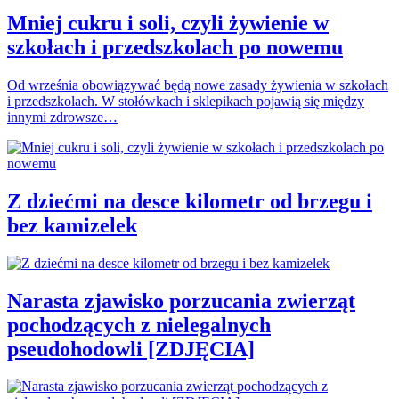
Mniej cukru i soli, czyli żywienie w
szkołach i przedszkolach po nowemu
Od września obowiązywać będą nowe zasady żywienia w szkołach
i przedszkolach. W stołówkach i sklepikach pojawią się między
innymi zdrowsze…
Z dziećmi na desce kilometr od brzegu i
bez kamizelek
Narasta zjawisko porzucania zwierząt
pochodzących z nielegalnych
pseudohodowli [ZDJĘCIA]