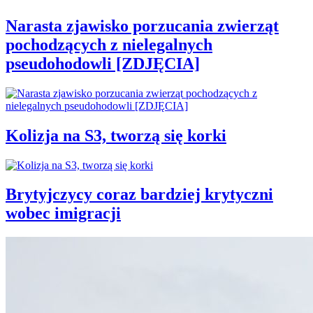
Narasta zjawisko porzucania zwierząt
pochodzących z nielegalnych
pseudohodowli [ZDJĘCIA]
Kolizja na S3, tworzą się korki
Brytyjczycy coraz bardziej krytyczni
wobec imigracji