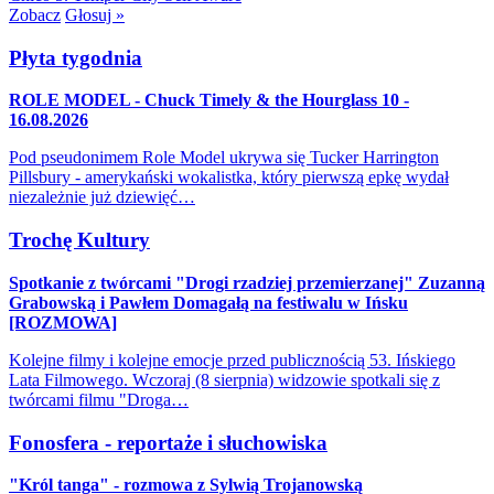
Zobacz
Głosuj »
Płyta tygodnia
ROLE MODEL - Chuck Timely & the Hourglass 10 -
16.08.2026
Pod pseudonimem Role Model ukrywa się Tucker Harrington
Pillsbury - amerykański wokalistka, który pierwszą epkę wydał
niezależnie już dziewięć…
Trochę Kultury
Spotkanie z twórcami "Drogi rzadziej przemierzanej" Zuzanną
Grabowską i Pawłem Domagałą na festiwalu w Ińsku
[ROZMOWA]
Kolejne filmy i kolejne emocje przed publicznością 53. Ińskiego
Lata Filmowego. Wczoraj (8 sierpnia) widzowie spotkali się z
twórcami filmu "Droga…
Fonosfera - reportaże i słuchowiska
"Król tanga" - rozmowa z Sylwią Trojanowską