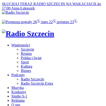
SŁUCHAJ TERAZ
RADIO SZCZECIN NA WAKACJACH do
17:00
Anna Łukaszek
°C
°C
°C
26
jutro
22
pojutrze
23
Wiadomości
Szczecin
Region
Polska i świat
Sport
Kultura
Biznes
Podcasty
Radio Szczecin
Radio Szczecin Extra
Muzyka
Konkursy
Studio S-1
Reklama
O nas