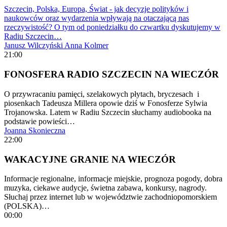
Szczecin, Polska, Europa, Świat - jak decyzje polityków i
naukowców oraz wydarzenia wpływają na otaczającą nas
rzeczywistość? O tym od poniedziałku do czwartku dyskutujemy w
Radiu Szczecin…
Janusz Wilczyński
Anna Kolmer
21:00
FONOSFERA RADIO SZCZECIN NA WIECZÓR
O przywracaniu pamięci, szelakowych płytach, bryczesach i
piosenkach Tadeusza Millera opowie dziś w Fonosferze Sylwia
Trojanowska. Latem w Radiu Szczecin słuchamy audiobooka na
podstawie powieści…
Joanna Skonieczna
22:00
WAKACYJNE GRANIE NA WIECZÓR
Informacje regionalne, informacje miejskie, prognoza pogody, dobra
muzyka, ciekawe audycje, świetna zabawa, konkursy, nagrody.
Słuchaj przez internet lub w województwie zachodniopomorskiem
(POLSKA)…
00:00