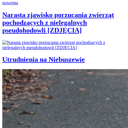
Narasta zjawisko porzucania zwierząt
pochodzących z nielegalnych
pseudohodowli [ZDJĘCIA]
Utrudnienia na Niebuszewie