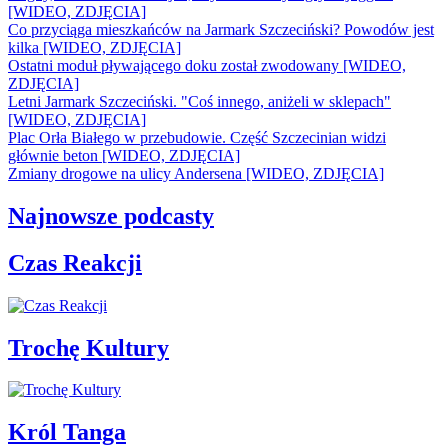
[WIDEO, ZDJĘCIA]
Co przyciąga mieszkańców na Jarmark Szczeciński? Powodów jest
kilka [WIDEO, ZDJĘCIA]
Ostatni moduł pływającego doku został zwodowany [WIDEO,
ZDJĘCIA]
Letni Jarmark Szczeciński. "Coś innego, aniżeli w sklepach"
[WIDEO, ZDJĘCIA]
Plac Orła Białego w przebudowie. Część Szczecinian widzi
głównie beton [WIDEO, ZDJĘCIA]
Zmiany drogowe na ulicy Andersena [WIDEO, ZDJĘCIA]
Najnowsze podcasty
Czas Reakcji
Trochę Kultury
Król Tanga