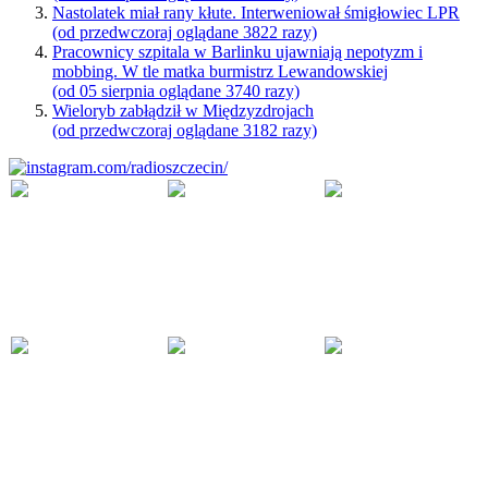
Nastolatek miał rany kłute. Interweniował śmigłowiec LPR
(od przedwczoraj oglądane 3822 razy)
Pracownicy szpitala w Barlinku ujawniają nepotyzm i
mobbing. W tle matka burmistrz Lewandowskiej
(od 05 sierpnia oglądane 3740 razy)
Wieloryb zabłądził w Międzyzdrojach
(od przedwczoraj oglądane 3182 razy)