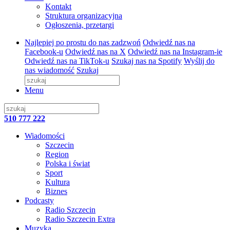
Kontakt
Struktura organizacyjna
Ogłoszenia, przetargi
Najlepiej po prostu do nas zadzwoń
Odwiedź nas na
Facebook-u
Odwiedź nas na X
Odwiedź nas na Instagram-ie
Odwiedź nas na TikTok-u
Szukaj nas na Spotify
Wyślij do
nas wiadomość
Szukaj
Menu
510 777 222
Wiadomości
Szczecin
Region
Polska i świat
Sport
Kultura
Biznes
Podcasty
Radio Szczecin
Radio Szczecin Extra
Muzyka