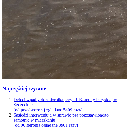
Najczęściej czytane
Dzieci wpadły do zbiornika przy ul. Komuny Paryskiej w
Szczecinie
(od przedwczoraj oglądane 5409 razy)
Sąsiedzi interweniują w sprawie psa pozostawionego
samotnie w mieszkaniu
(od 06 sierpnia oglądane 3901 razy)