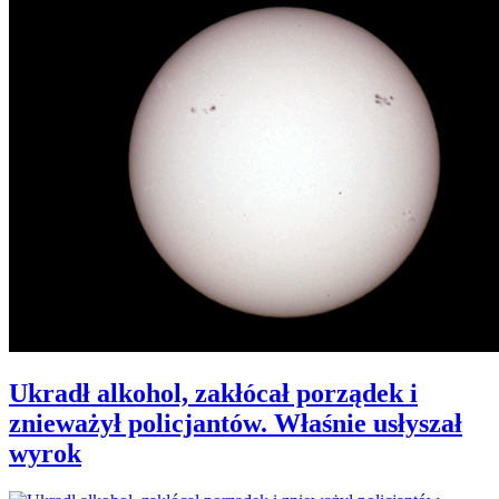
Ukradł alkohol, zakłócał porządek i
znieważył policjantów. Właśnie usłyszał
wyrok