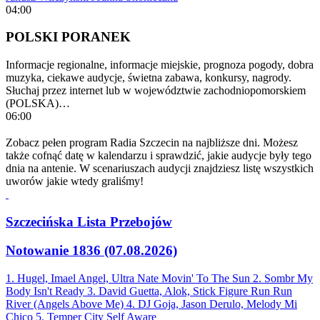
04:00
POLSKI PORANEK
Informacje regionalne, informacje miejskie, prognoza pogody, dobra
muzyka, ciekawe audycje, świetna zabawa, konkursy, nagrody.
Słuchaj przez internet lub w województwie zachodniopomorskiem
(POLSKA)…
06:00
Zobacz pełen program Radia Szczecin na najbliższe dni. Możesz
także cofnąć datę w kalendarzu i sprawdzić, jakie audycje były tego
dnia na antenie. W scenariuszach audycji znajdziesz listę wszystkich
uworów jakie wtedy graliśmy!
Szczecińska Lista Przebojów
Notowanie 1836 (07.08.2026)
1. Hugel, Imael Angel, Ultra Nate
Movin' To The Sun
2. Sombr
My
Body Isn't Ready
3. David Guetta, Alok, Stick Figure
Run Run
River (Angels Above Me)
4. DJ Goja, Jason Derulo, Melody
Mi
Chico
5. Temper City
Self Aware