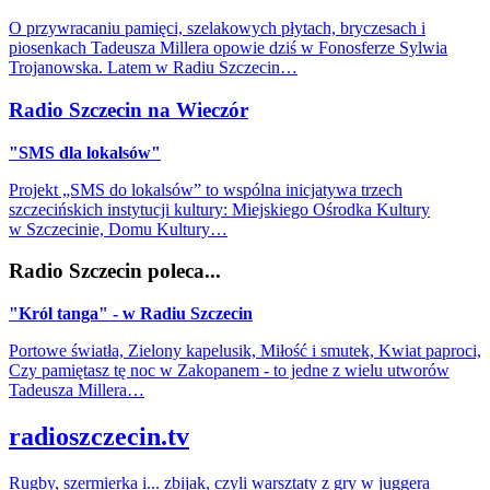
O przywracaniu pamięci, szelakowych płytach, bryczesach i
piosenkach Tadeusza Millera opowie dziś w Fonosferze Sylwia
Trojanowska. Latem w Radiu Szczecin…
Radio Szczecin na Wieczór
"SMS dla lokalsów"
Projekt „SMS do lokalsów” to wspólna inicjatywa trzech
szczecińskich instytucji kultury: Miejskiego Ośrodka Kultury
w Szczecinie, Domu Kultury…
Radio Szczecin poleca...
"Król tanga" - w Radiu Szczecin
Portowe światła, Zielony kapelusik, Miłość i smutek, Kwiat paproci,
Czy pamiętasz tę noc w Zakopanem - to jedne z wielu utworów
Tadeusza Millera…
radioszczecin.tv
Rugby, szermierka i... zbijak, czyli warsztaty z gry w juggera