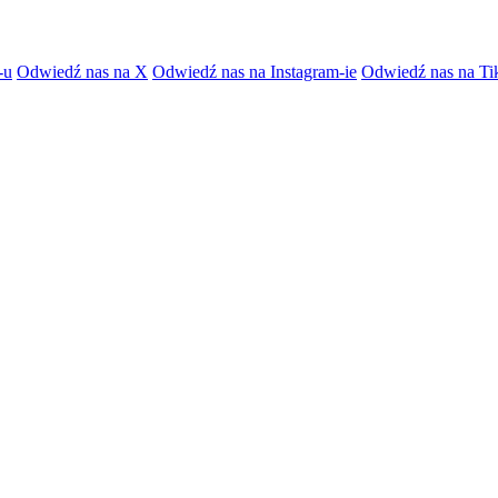
-u
Odwiedź nas na X
Odwiedź nas na Instagram-ie
Odwiedź nas na Ti