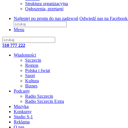
Struktura organizacyjna
Ogłoszenia, przetargi
Najlepiej po prostu do nas zadzwoń
Odwiedź nas na Facebook
Menu
510 777 222
Wiadomości
Szczecin
Region
Polska i świat
Sport
Kultura
Biznes
Podcasty
Radio Szczecin
Radio Szczecin Extra
Muzyka
Konkursy
Studio S-1
Reklama
O nas