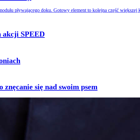
odułu pływającego doku. Gotowy element to kolejna część większej 
h akcji SPEED
oniach
 znęcanie się nad swoim psem