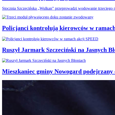
Stocznia Szczecińska „Wulkan” przeprowadzi wodowanie trzeciego m
Policjanci kontrolują kierowców w ramac
Ruszył Jarmark Szczeciński na Jasnych Bł
Mieszkaniec gminy Nowogard podejrzany o