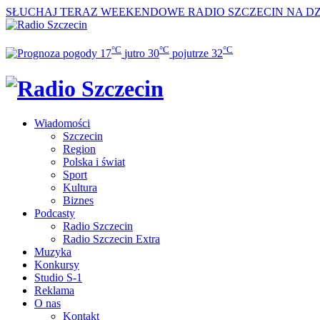
SŁUCHAJ TERAZ
WEEKENDOWE RADIO SZCZECIN NA DZI
°C
°C
°C
17
jutro
30
pojutrze
32
Wiadomości
Szczecin
Region
Polska i świat
Sport
Kultura
Biznes
Podcasty
Radio Szczecin
Radio Szczecin Extra
Muzyka
Konkursy
Studio S-1
Reklama
O nas
Kontakt