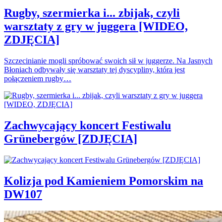
Rugby, szermierka i... zbijak, czyli
warsztaty z gry w juggera [WIDEO,
ZDJĘCIA]
Szczecinianie mogli spróbować swoich sił w juggerze. Na Jasnych
Błoniach odbywały się warsztaty tej dyscypliny, która jest
połączeniem rugby…
Zachwycający koncert Festiwalu
Grünebergów [ZDJĘCIA]
Kolizja pod Kamieniem Pomorskim na
DW107