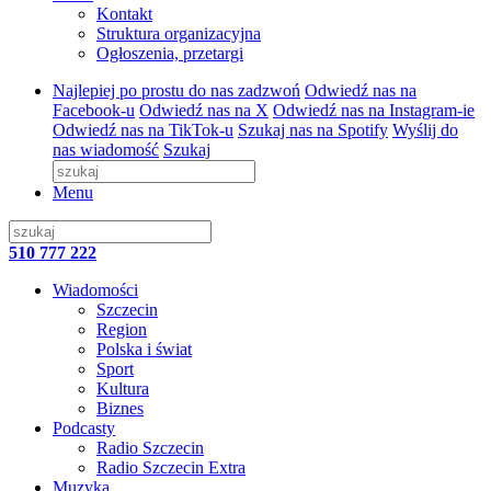
Kontakt
Struktura organizacyjna
Ogłoszenia, przetargi
Najlepiej po prostu do nas zadzwoń
Odwiedź nas na
Facebook-u
Odwiedź nas na X
Odwiedź nas na Instagram-ie
Odwiedź nas na TikTok-u
Szukaj nas na Spotify
Wyślij do
nas wiadomość
Szukaj
Menu
510 777 222
Wiadomości
Szczecin
Region
Polska i świat
Sport
Kultura
Biznes
Podcasty
Radio Szczecin
Radio Szczecin Extra
Muzyka