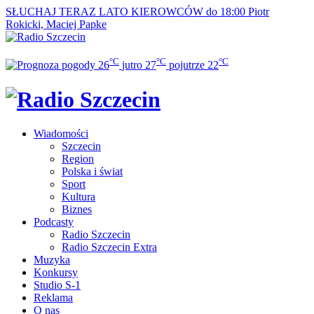
SŁUCHAJ TERAZ
LATO KIEROWCÓW do 18:00
Piotr
Rokicki, Maciej Papke
°C
°C
°C
26
jutro
27
pojutrze
22
Wiadomości
Szczecin
Region
Polska i świat
Sport
Kultura
Biznes
Podcasty
Radio Szczecin
Radio Szczecin Extra
Muzyka
Konkursy
Studio S-1
Reklama
O nas