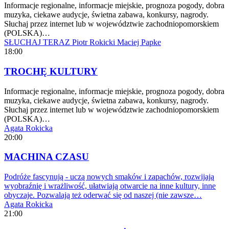
Informacje regionalne, informacje miejskie, prognoza pogody, dobra
muzyka, ciekawe audycje, świetna zabawa, konkursy, nagrody.
Słuchaj przez internet lub w województwie zachodniopomorskiem
(POLSKA)…
SŁUCHAJ TERAZ
Piotr Rokicki
Maciej Papke
18:00
TROCHĘ KULTURY
Informacje regionalne, informacje miejskie, prognoza pogody, dobra
muzyka, ciekawe audycje, świetna zabawa, konkursy, nagrody.
Słuchaj przez internet lub w województwie zachodniopomorskiem
(POLSKA)…
Agata Rokicka
20:00
MACHINA CZASU
Podróże fascynują - uczą nowych smaków i zapachów, rozwijają
wyobraźnię i wrażliwość, ułatwiają otwarcie na inne kultury, inne
obyczaje. Pozwalają też oderwać się od naszej (nie zawsze…
Agata Rokicka
21:00