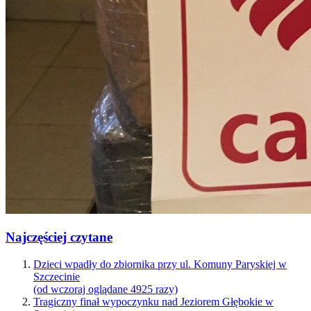
Najczęściej czytane
Dzieci wpadły do zbiornika przy ul. Komuny Paryskiej w
Szczecinie
(od wczoraj oglądane 4925 razy)
Tragiczny finał wypoczynku nad Jeziorem Głębokie w