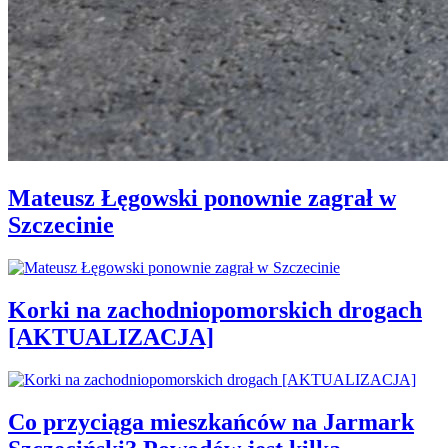
Mateusz Łęgowski ponownie zagrał w
Szczecinie
Korki na zachodniopomorskich drogach
[AKTUALIZACJA]
Co przyciąga mieszkańców na Jarmark