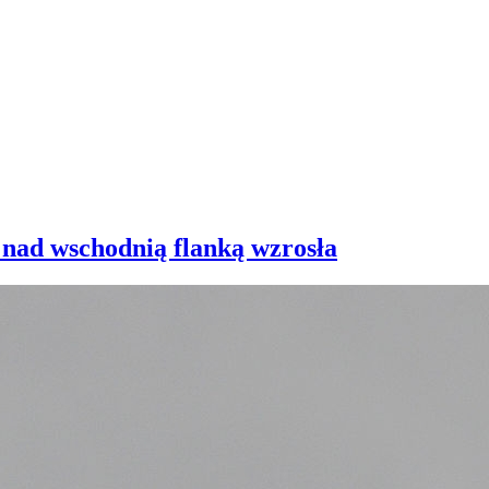
 nad wschodnią flanką wzrosła