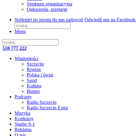
Struktura organizacyjna
Ogłoszenia, przetargi
Najlepiej po prostu do nas zadzwoń
Odwiedź nas na Facebook
Menu
510 777 222
Wiadomości
Szczecin
Region
Polska i świat
Sport
Kultura
Biznes
Podcasty
Radio Szczecin
Radio Szczecin Extra
Muzyka
Konkursy
Studio S-1
Reklama
O nas