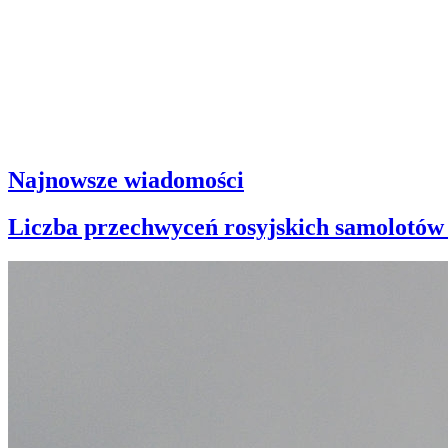
Najnowsze wiadomości
Liczba przechwyceń rosyjskich samolotów