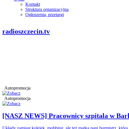
Kontakt
Struktura organizacyjna
Ogłoszenia, przetargi
radioszczecin.tv
Autopromocja
Autopromocja
[NASZ NEWS] Pracownicy szpitala w Barl
Układy zamiast kolejek, mobbing, ale też matka pani burmistrz, któr