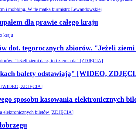
 upałem dla prawie całego kraju
ów dot. tegorocznych zbiorów. "Jeżeli ziemi
pilkach balety odstawiają" [WIDEO, ZDJĘCI
owego sposobu kasowania elektronicznych b
łobrzegu