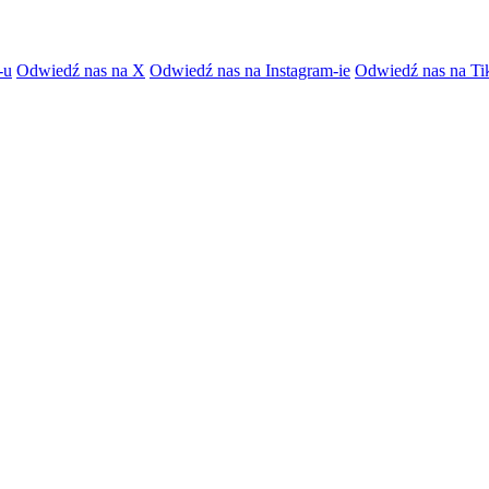
-u
Odwiedź nas na X
Odwiedź nas na Instagram-ie
Odwiedź nas na Ti