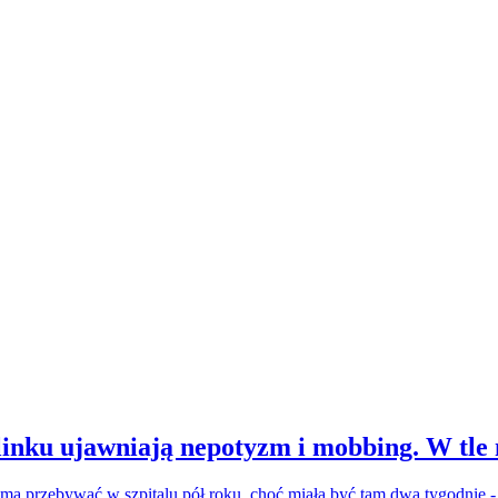
inku ujawniają nepotyzm i mobbing. W tle
a ma przebywać w szpitalu pół roku, choć miała być tam dwa tygodnie 