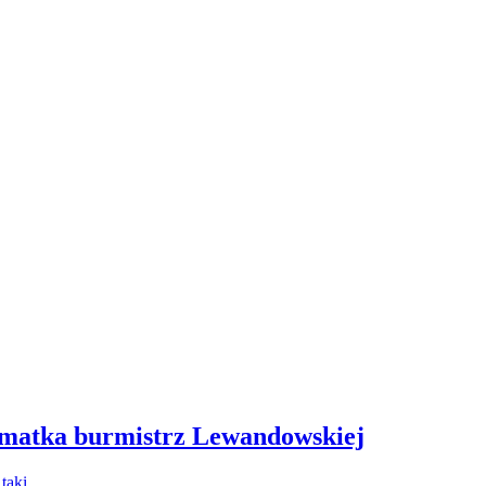
 matka burmistrz Lewandowskiej
- taki…