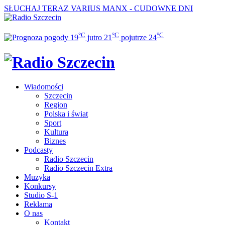
SŁUCHAJ TERAZ
VARIUS MANX - CUDOWNE DNI
°C
°C
°C
19
jutro
21
pojutrze
24
Wiadomości
Szczecin
Region
Polska i świat
Sport
Kultura
Biznes
Podcasty
Radio Szczecin
Radio Szczecin Extra
Muzyka
Konkursy
Studio S-1
Reklama
O nas
Kontakt