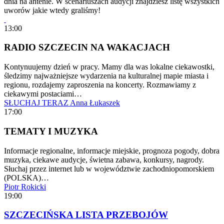
dnia na antenie. W scenariuszach audycji znajdziesz listę wszystkich
uworów jakie wtedy graliśmy!
13:00
RADIO SZCZECIN NA WAKACJACH
Kontynuujemy dzień w pracy. Mamy dla was lokalne ciekawostki,
śledzimy najważniejsze wydarzenia na kulturalnej mapie miasta i
regionu, rozdajemy zaproszenia na koncerty. Rozmawiamy z
ciekawymi postaciami…
SŁUCHAJ TERAZ
Anna Łukaszek
17:00
TEMATY I MUZYKA
Informacje regionalne, informacje miejskie, prognoza pogody, dobra
muzyka, ciekawe audycje, świetna zabawa, konkursy, nagrody.
Słuchaj przez internet lub w województwie zachodniopomorskiem
(POLSKA)…
Piotr Rokicki
19:00
SZCZECIŃSKA LISTA PRZEBOJÓW