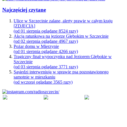
Najczęściej czytane
Ulice w Szczecinie zalane, alerty prawie w całym kraju
[ZDJĘCIA]
(od 01 sierpnia oglądane 8524 razy)
Akcja ratunkowa na jeziorze Głębokim w Szczecinie
(od 02 sierpnia oglądane 4967 razy)
Pożar domu w Mierzynie
(od 01 sierpnia oglądane 4266 razy)
Tragiczny finał wypoczynku nad Jeziorem Głębokie w
Szczecinie
(od 03 sierpnia oglądane 3771 razy)
Sąsiedzi interweniują w sprawie psa pozostawionego
samotnie w mieszkaniu
(od wczoraj oglądane 3565 razy)