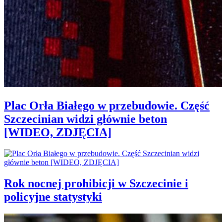
Plac Orła Białego w przebudowie. Część
Szczecinian widzi głównie beton
[WIDEO, ZDJĘCIA]
Rok nocnej prohibicji w Szczecinie i
policyjne statystyki