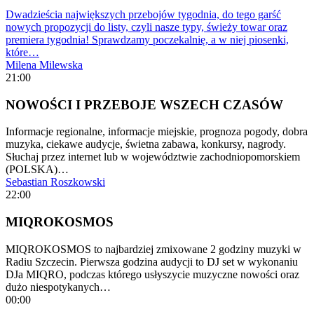
Dwadzieścia największych przebojów tygodnia, do tego garść
nowych propozycji do listy, czyli nasze typy, świeży towar oraz
premiera tygodnia! Sprawdzamy poczekalnię, a w niej piosenki,
które…
Milena Milewska
21:00
NOWOŚCI I PRZEBOJE WSZECH CZASÓW
Informacje regionalne, informacje miejskie, prognoza pogody, dobra
muzyka, ciekawe audycje, świetna zabawa, konkursy, nagrody.
Słuchaj przez internet lub w województwie zachodniopomorskiem
(POLSKA)…
Sebastian Roszkowski
22:00
MIQROKOSMOS
MIQROKOSMOS to najbardziej zmixowane 2 godziny muzyki w
Radiu Szczecin. Pierwsza godzina audycji to DJ set w wykonaniu
DJa MIQRO, podczas którego usłyszycie muzyczne nowości oraz
dużo niespotykanych…
00:00