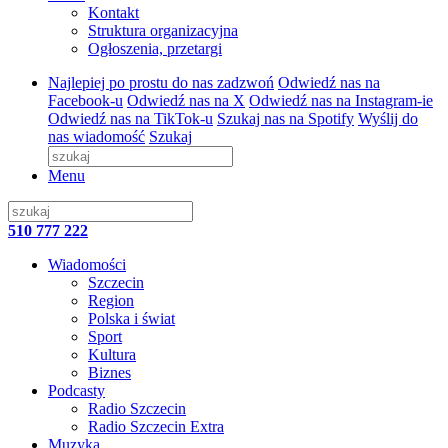
Kontakt
Struktura organizacyjna
Ogłoszenia, przetargi
Najlepiej po prostu do nas zadzwoń
Odwiedź nas na
Facebook-u
Odwiedź nas na X
Odwiedź nas na Instagram-ie
Odwiedź nas na TikTok-u
Szukaj nas na Spotify
Wyślij do
nas wiadomość
Szukaj
Menu
510 777 222
Wiadomości
Szczecin
Region
Polska i świat
Sport
Kultura
Biznes
Podcasty
Radio Szczecin
Radio Szczecin Extra
Muzyka