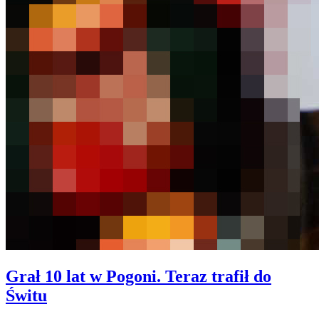
Grał 10 lat w Pogoni. Teraz trafił do
Świtu