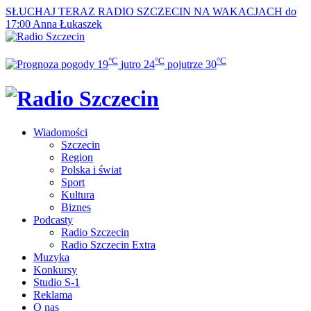
SŁUCHAJ TERAZ
RADIO SZCZECIN NA WAKACJACH do
17:00
Anna Łukaszek
°C
°C
°C
19
jutro
24
pojutrze
30
Wiadomości
Szczecin
Region
Polska i świat
Sport
Kultura
Biznes
Podcasty
Radio Szczecin
Radio Szczecin Extra
Muzyka
Konkursy
Studio S-1
Reklama
O nas