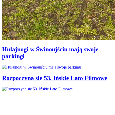
Hulajnogi w Świnoujściu mają swoje
parkingi
Rozpoczyna się 53. Ińskie Lato Filmowe