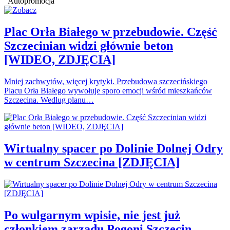
Autopromocja
Plac Orła Białego w przebudowie. Część
Szczecinian widzi głównie beton
[WIDEO, ZDJĘCIA]
Mniej zachwytów, więcej krytyki. Przebudowa szczecińskiego
Placu Orła Białego wywołuje sporo emocji wśród mieszkańców
Szczecina. Według planu…
Wirtualny spacer po Dolinie Dolnej Odry
w centrum Szczecina [ZDJĘCIA]
Po wulgarnym wpisie, nie jest już
członkiem zarządu Pogoni Szczecin