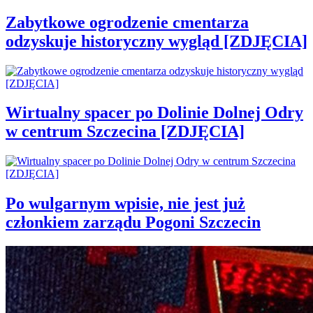
Zabytkowe ogrodzenie cmentarza
odzyskuje historyczny wygląd [ZDJĘCIA]
Wirtualny spacer po Dolinie Dolnej Odry
w centrum Szczecina [ZDJĘCIA]
Po wulgarnym wpisie, nie jest już
członkiem zarządu Pogoni Szczecin