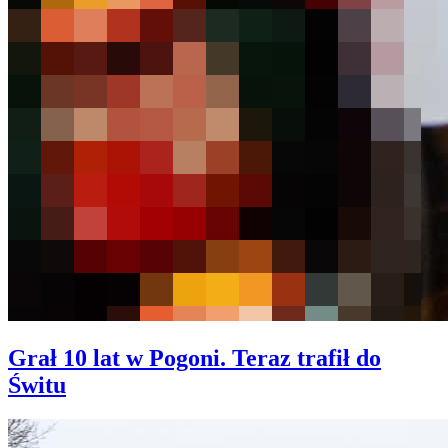
Grał 10 lat w Pogoni. Teraz trafił do
Świtu