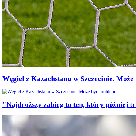
Węgiel z Kazachstanu w Szczecinie. Może
"Najdroższy zabieg to ten, który później 