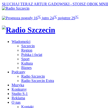
SŁUCHAJ TERAZ
ARTUR GADOWSKI - STOISZ OBOK MNI
°C
°C
°C
16
jutro
24
pojutrze
29
Wiadomości
Szczecin
Region
Polska i świat
Sport
Kultura
Biznes
Podcasty
Radio Szczecin
Radio Szczecin Extra
Muzyka
Konkursy
Studio S-1
Reklama
O nas
Kontakt