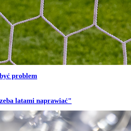
 być problem
trzeba latami naprawiać"