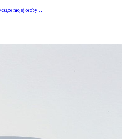
tyczące mojej osoby…