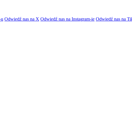
-u
Odwiedź nas na X
Odwiedź nas na Instagram-ie
Odwiedź nas na Ti