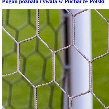
Pogoń poznała rywala w Pucharze Polski