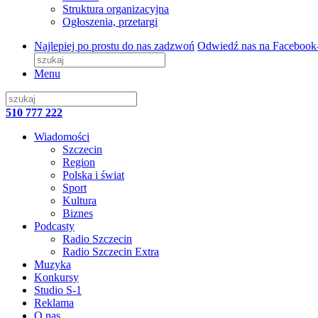
Struktura organizacyjna
Ogłoszenia, przetargi
Najlepiej po prostu do nas zadzwoń
Odwiedź nas na Facebook
Menu
510 777 222
Wiadomości
Szczecin
Region
Polska i świat
Sport
Kultura
Biznes
Podcasty
Radio Szczecin
Radio Szczecin Extra
Muzyka
Konkursy
Studio S-1
Reklama
O nas