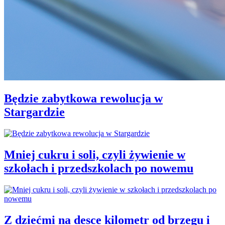
Będzie zabytkowa rewolucja w
Stargardzie
Mniej cukru i soli, czyli żywienie w
szkołach i przedszkolach po nowemu
Z dziećmi na desce kilometr od brzegu i