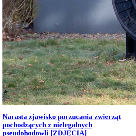
Narasta zjawisko porzucania zwierząt
pochodzących z nielegalnych
pseudohodowli [ZDJĘCIA]