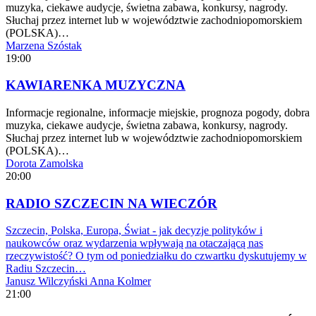
muzyka, ciekawe audycje, świetna zabawa, konkursy, nagrody.
Słuchaj przez internet lub w województwie zachodniopomorskiem
(POLSKA)…
Marzena Szóstak
19:00
KAWIARENKA MUZYCZNA
Informacje regionalne, informacje miejskie, prognoza pogody, dobra
muzyka, ciekawe audycje, świetna zabawa, konkursy, nagrody.
Słuchaj przez internet lub w województwie zachodniopomorskiem
(POLSKA)…
Dorota Zamolska
20:00
RADIO SZCZECIN NA WIECZÓR
Szczecin, Polska, Europa, Świat - jak decyzje polityków i
naukowców oraz wydarzenia wpływają na otaczającą nas
rzeczywistość? O tym od poniedziałku do czwartku dyskutujemy w
Radiu Szczecin…
Janusz Wilczyński
Anna Kolmer
21:00