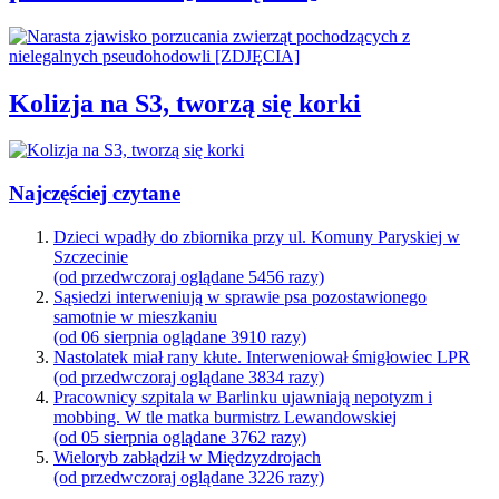
Kolizja na S3, tworzą się korki
Najczęściej czytane
Dzieci wpadły do zbiornika przy ul. Komuny Paryskiej w
Szczecinie
(od przedwczoraj oglądane 5456 razy)
Sąsiedzi interweniują w sprawie psa pozostawionego
samotnie w mieszkaniu
(od 06 sierpnia oglądane 3910 razy)
Nastolatek miał rany kłute. Interweniował śmigłowiec LPR
(od przedwczoraj oglądane 3834 razy)
Pracownicy szpitala w Barlinku ujawniają nepotyzm i
mobbing. W tle matka burmistrz Lewandowskiej
(od 05 sierpnia oglądane 3762 razy)
Wieloryb zabłądził w Międzyzdrojach
(od przedwczoraj oglądane 3226 razy)