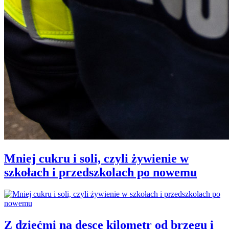
Mniej cukru i soli, czyli żywienie w
szkołach i przedszkolach po nowemu
Z dziećmi na desce kilometr od brzegu i