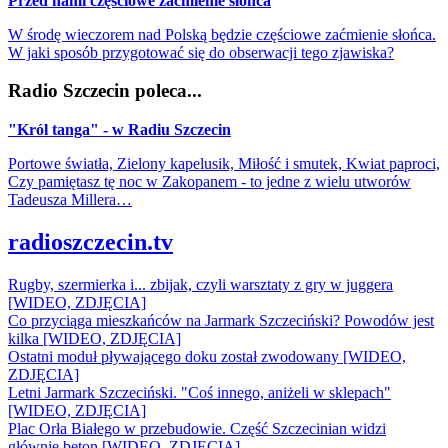
Przed nami częściowe zaćmienie słońca
W środę wieczorem nad Polską będzie częściowe zaćmienie słońca.
W jaki sposób przygotować się do obserwacji tego zjawiska?
Radio Szczecin poleca...
"Król tanga" - w Radiu Szczecin
Portowe światła, Zielony kapelusik, Miłość i smutek, Kwiat paproci,
Czy pamiętasz tę noc w Zakopanem - to jedne z wielu utworów
Tadeusza Millera…
radioszczecin.tv
Rugby, szermierka i... zbijak, czyli warsztaty z gry w juggera
[WIDEO, ZDJĘCIA]
Co przyciąga mieszkańców na Jarmark Szczeciński? Powodów jest
kilka [WIDEO, ZDJĘCIA]
Ostatni moduł pływającego doku został zwodowany [WIDEO,
ZDJĘCIA]
Letni Jarmark Szczeciński. "Coś innego, aniżeli w sklepach"
[WIDEO, ZDJĘCIA]
Plac Orła Białego w przebudowie. Część Szczecinian widzi
głównie beton [WIDEO, ZDJĘCIA]