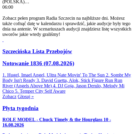
(POLSKA)…
06:00
Zobacz pełen program Radia Szczecin na najbliższe dni. Możesz
także cofnąć datę w kalendarzu i sprawdzić, jakie audycje były tego
dnia na antenie. W scenariuszach audycji znajdziesz listę wszystkich
uworów jakie wtedy graliśmy!
Szczecińska Lista Przebojów
Notowanie 1836 (07.08.2026)
1. Hugel, Imael Angel, Ultra Nate
Movin' To The Sun
2. Sombr
My
Body Isn't Ready
3. David Guetta, Alok, Stick Figure
Run Run
River (Angels Above Me)
4. DJ Goja, Jason Derulo, Melody
Mi
Chico
5. Temper City
Self Aware
Zobacz
Głosuj »
Płyta tygodnia
ROLE MODEL - Chuck Timely & the Hourglass 10 -
16.08.2026