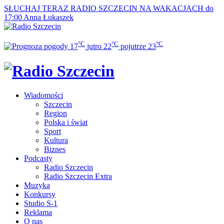
SŁUCHAJ TERAZ
RADIO SZCZECIN NA WAKACJACH do
17:00
Anna Łukaszek
°C
°C
°C
17
jutro
22
pojutrze
23
Wiadomości
Szczecin
Region
Polska i świat
Sport
Kultura
Biznes
Podcasty
Radio Szczecin
Radio Szczecin Extra
Muzyka
Konkursy
Studio S-1
Reklama
O nas