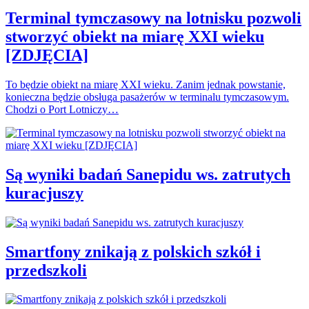
Terminal tymczasowy na lotnisku pozwoli
stworzyć obiekt na miarę XXI wieku
[ZDJĘCIA]
To będzie obiekt na miarę XXI wieku. Zanim jednak powstanie,
konieczna będzie obsługa pasażerów w terminalu tymczasowym.
Chodzi o Port Lotniczy…
Są wyniki badań Sanepidu ws. zatrutych
kuracjuszy
Smartfony znikają z polskich szkół i
przedszkoli