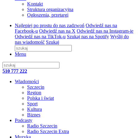
Kontakt
Struktura organizacyjna
Ogłoszenia, przetargi
Najlepiej po prostu do nas zadzwoń
Odwiedź nas na
Facebook-u
Odwiedź nas na X
Odwiedź nas na Instagram-ie
Odwiedź nas na TikTok-u
Szukaj nas na Spotify
Wyślij do
nas wiadomość
Szukaj
Menu
510 777 222
Wiadomości
Szczecin
Region
Polska i świat
Sport
Kultura
Biznes
Podcasty
Radio Szczecin
Radio Szczecin Extra
Muzyka