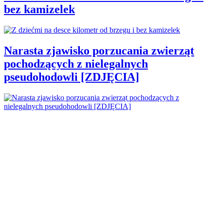
bez kamizelek
Narasta zjawisko porzucania zwierząt
pochodzących z nielegalnych
pseudohodowli [ZDJĘCIA]