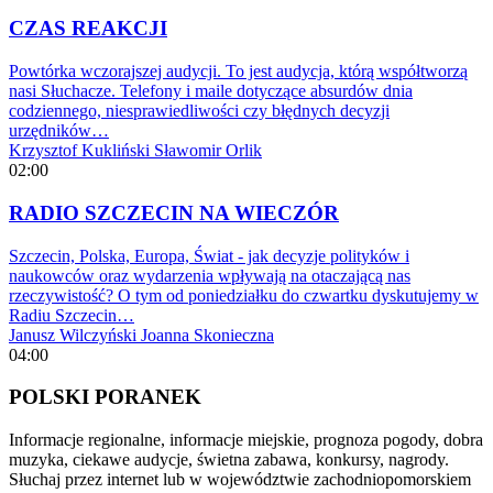
CZAS REAKCJI
Powtórka wczorajszej audycji. To jest audycja, którą współtworzą
nasi Słuchacze. Telefony i maile dotyczące absurdów dnia
codziennego, niesprawiedliwości czy błędnych decyzji
urzędników…
Krzysztof Kukliński
Sławomir Orlik
02:00
RADIO SZCZECIN NA WIECZÓR
Szczecin, Polska, Europa, Świat - jak decyzje polityków i
naukowców oraz wydarzenia wpływają na otaczającą nas
rzeczywistość? O tym od poniedziałku do czwartku dyskutujemy w
Radiu Szczecin…
Janusz Wilczyński
Joanna Skonieczna
04:00
POLSKI PORANEK
Informacje regionalne, informacje miejskie, prognoza pogody, dobra
muzyka, ciekawe audycje, świetna zabawa, konkursy, nagrody.
Słuchaj przez internet lub w województwie zachodniopomorskiem