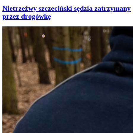
Nietrzeźwy szczeciński sędzia zatrzymany
przez drogówkę