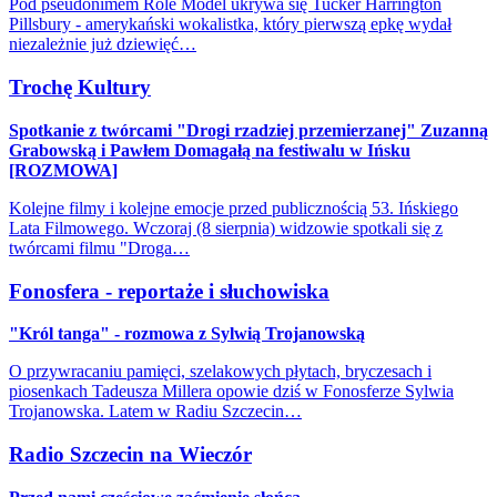
Pod pseudonimem Role Model ukrywa się Tucker Harrington
Pillsbury - amerykański wokalistka, który pierwszą epkę wydał
niezależnie już dziewięć…
Trochę Kultury
Spotkanie z twórcami "Drogi rzadziej przemierzanej" Zuzanną
Grabowską i Pawłem Domagałą na festiwalu w Ińsku
[ROZMOWA]
Kolejne filmy i kolejne emocje przed publicznością 53. Ińskiego
Lata Filmowego. Wczoraj (8 sierpnia) widzowie spotkali się z
twórcami filmu "Droga…
Fonosfera - reportaże i słuchowiska
"Król tanga" - rozmowa z Sylwią Trojanowską
O przywracaniu pamięci, szelakowych płytach, bryczesach i
piosenkach Tadeusza Millera opowie dziś w Fonosferze Sylwia
Trojanowska. Latem w Radiu Szczecin…
Radio Szczecin na Wieczór