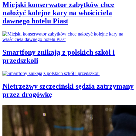
Miejski konserwator zabytków chce
nałożyć kolejne kary na właściciela
dawnego hotelu Piast
Smartfony znikają z polskich szkół i
przedszkoli
Nietrzeźwy szczeciński sędzia zatrzymany
przez drogówkę