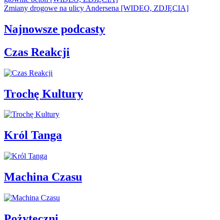
Zmiany drogowe na ulicy Andersena [WIDEO, ZDJĘCIA]
Najnowsze podcasty
Czas Reakcji
Trochę Kultury
Król Tanga
Machina Czasu
Pożyteczni