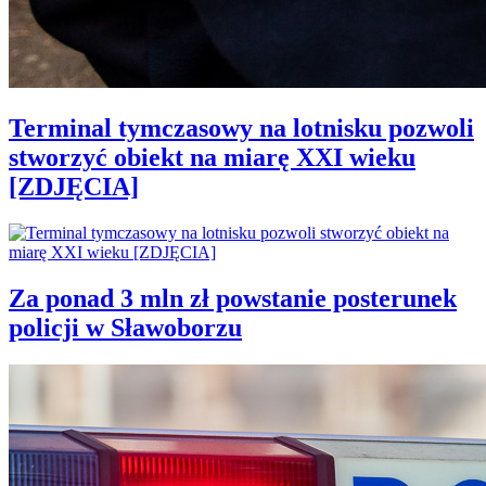
Terminal tymczasowy na lotnisku pozwoli
stworzyć obiekt na miarę XXI wieku
[ZDJĘCIA]
Za ponad 3 mln zł powstanie posterunek
policji w Sławoborzu