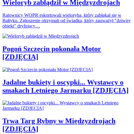
Wieloryb zabłądził w Międzyzdrojach
Ratownicy WOPR eskortowali wieloryba, który zabłąkał się w
Bałtyku. Zgłoszenie otrzymali od świadka, który zauważył "dziwny
obiekt" dryfujący…
Pogoń Szczecin pokonała Motor
[ZDJĘCIA]
Jadalne bukiety i oscypki... Wystawcy o
smakach Letniego Jarmarku [ZDJĘCIA]
Trwa Targ Rybny w Międzyzdrojach
[ZDJĘCIA]