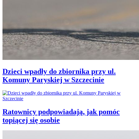
Dzieci wpadły do zbiornika przy ul.
Komuny Paryskiej w Szczecinie
Ratownicy podpowiadają, jak pomóc
topiącej się osobie