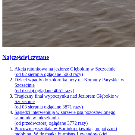
Najczęściej czytane
Akcja ratunkowa na jeziorze Głębokim w Szczecinie
(od 02 sierpnia oglądane 5060 razy)
Dzieci wpadły do zbiornika przy ul. Komuny Paryskiej w
Szczecinie
(od dzisiaj oglądane 4051 razy)
Tragiczny finał wypoczynku nad Jeziorem Głębokie w
Szczecinie
(od 03 sierpnia oglądane 3871 razy)
Sąsiedzi interweniują w sprawie psa pozostawionego
samotnie w mieszkaniu
(od przedwczoraj oglądane 3772 razy)
Pracownicy szpitala w Barlinku ujawniają nepotyzm i
mobbing. W tle matka burmistrz Lewandowskiej