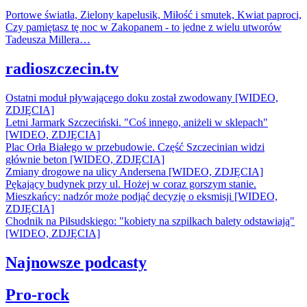
Portowe światła, Zielony kapelusik, Miłość i smutek, Kwiat paproci,
Czy pamiętasz tę noc w Zakopanem - to jedne z wielu utworów
Tadeusza Millera…
radioszczecin.tv
Ostatni moduł pływającego doku został zwodowany [WIDEO,
ZDJĘCIA]
Letni Jarmark Szczeciński. "Coś innego, aniżeli w sklepach"
[WIDEO, ZDJĘCIA]
Plac Orła Białego w przebudowie. Część Szczecinian widzi
głównie beton [WIDEO, ZDJĘCIA]
Zmiany drogowe na ulicy Andersena [WIDEO, ZDJĘCIA]
Pękający budynek przy ul. Hożej w coraz gorszym stanie.
Mieszkańcy: nadzór może podjąć decyzję o eksmisji [WIDEO,
ZDJĘCIA]
Chodnik na Piłsudskiego: "kobiety na szpilkach balety odstawiają"
[WIDEO, ZDJĘCIA]
Najnowsze podcasty
Pro-rock