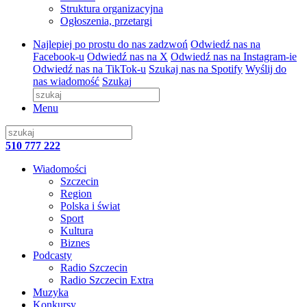
Struktura organizacyjna
Ogłoszenia, przetargi
Najlepiej po prostu do nas zadzwoń
Odwiedź nas na
Facebook-u
Odwiedź nas na X
Odwiedź nas na Instagram-ie
Odwiedź nas na TikTok-u
Szukaj nas na Spotify
Wyślij do
nas wiadomość
Szukaj
Menu
510 777 222
Wiadomości
Szczecin
Region
Polska i świat
Sport
Kultura
Biznes
Podcasty
Radio Szczecin
Radio Szczecin Extra
Muzyka
Konkursy