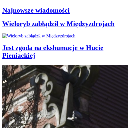
Najnowsze wiadomości
Wieloryb zabłądził w Międzyzdrojach
Jest zgoda na ekshumacje w Hucie
Pieniackiej