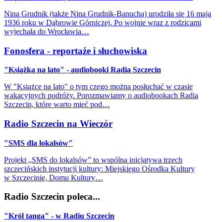
Nina Grudnik (także Nina Grudnik-Banucha) urodziła się 16 maja
1936 roku w Dąbrowie Górniczej. Po wojnie wraz z rodzicami
wyjechała do Wrocławia…
Fonosfera - reportaże i słuchowiska
"Książka na lato" - audiobooki Radia Szczecin
W "Książce na lato" o tym czego można posłuchać w czasie
wakacyjnych podróży. Porozmawiamy o audiobookach Radia
Szczecin, które warto mieć pod…
Radio Szczecin na Wieczór
"SMS dla lokalsów"
Projekt „SMS do lokalsów” to wspólna inicjatywa trzech
szczecińskich instytucji kultury: Miejskiego Ośrodka Kultury
w Szczecinie, Domu Kultury…
Radio Szczecin poleca...
"Król tanga" - w Radiu Szczecin