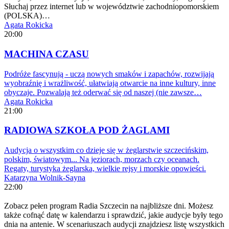
Słuchaj przez internet lub w województwie zachodniopomorskiem
(POLSKA)…
Agata Rokicka
20:00
MACHINA CZASU
Podróże fascynują - uczą nowych smaków i zapachów, rozwijają
wyobraźnię i wrażliwość, ułatwiają otwarcie na inne kultury, inne
obyczaje. Pozwalają też oderwać się od naszej (nie zawsze…
Agata Rokicka
21:00
RADIOWA SZKOŁA POD ŻAGLAMI
Audycja o wszystkim co dzieje się w żeglarstwie szczecińskim,
polskim, światowym... Na jeziorach, morzach czy oceanach.
Regaty, turystyka żeglarska, wielkie rejsy i morskie opowieści.
Katarzyna Wolnik-Sayna
22:00
Zobacz pełen program Radia Szczecin na najbliższe dni. Możesz
także cofnąć datę w kalendarzu i sprawdzić, jakie audycje były tego
dnia na antenie. W scenariuszach audycji znajdziesz listę wszystkich