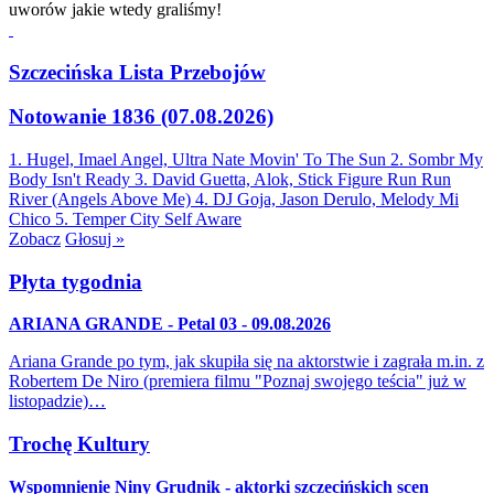
uworów jakie wtedy graliśmy!
Szczecińska Lista Przebojów
Notowanie 1836 (07.08.2026)
1. Hugel, Imael Angel, Ultra Nate
Movin' To The Sun
2. Sombr
My
Body Isn't Ready
3. David Guetta, Alok, Stick Figure
Run Run
River (Angels Above Me)
4. DJ Goja, Jason Derulo, Melody
Mi
Chico
5. Temper City
Self Aware
Zobacz
Głosuj »
Płyta tygodnia
ARIANA GRANDE - Petal 03 - 09.08.2026
Ariana Grande po tym, jak skupiła się na aktorstwie i zagrała m.in. z
Robertem De Niro (premiera filmu "Poznaj swojego teścia" już w
listopadzie)…
Trochę Kultury
Wspomnienie Niny Grudnik - aktorki szczecińskich scen