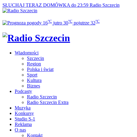
SŁUCHAJ TERAZ
DOMÓWKA do 23:59
Radio Szczecin
°C
°C
°C
16
jutro
30
pojutrze
32
Wiadomości
Szczecin
Region
Polska i świat
Sport
Kultura
Biznes
Podcasty
Radio Szczecin
Radio Szczecin Extra
Muzyka
Konkursy
Studio S-1
Reklama
O nas
Kontakt