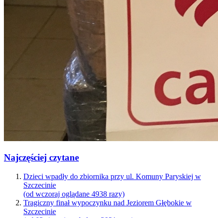
Najczęściej czytane
Dzieci wpadły do zbiornika przy ul. Komuny Paryskiej w
Szczecinie
(od wczoraj oglądane 4938 razy)
Tragiczny finał wypoczynku nad Jeziorem Głębokie w
Szczecinie