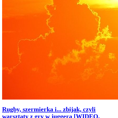
Rugby, szermierka i... zbijak, czyli
warsztaty z gry w juggera [WIDEO,