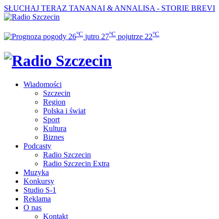
SŁUCHAJ TERAZ
TANANAI & ANNALISA - STORIE BREVI
°C
°C
°C
26
jutro
27
pojutrze
22
Wiadomości
Szczecin
Region
Polska i świat
Sport
Kultura
Biznes
Podcasty
Radio Szczecin
Radio Szczecin Extra
Muzyka
Konkursy
Studio S-1
Reklama
O nas
Kontakt