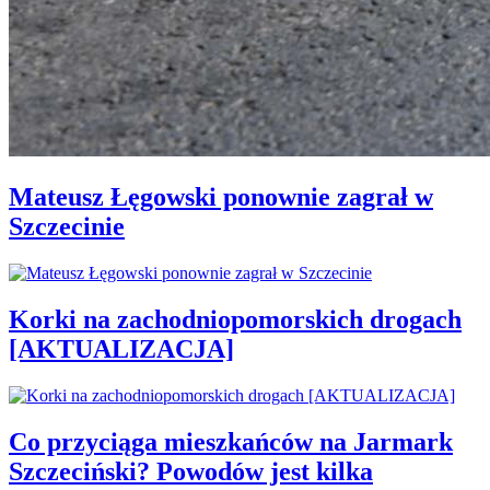
Mateusz Łęgowski ponownie zagrał w
Szczecinie
Korki na zachodniopomorskich drogach
[AKTUALIZACJA]
Co przyciąga mieszkańców na Jarmark
Szczeciński? Powodów jest kilka