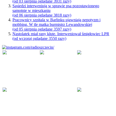
(od 03 sierpnia oglądane 3931 razy)
Sąsiedzi interweniują w sprawie psa pozostawionego
samotnie w mieszkaniu
(od 06 sierpnia oglądane 3818 razy)
Pracownicy szpitala w Barlinku ujawniają nepotyzm i
mobbing. W tle matka burmistrz Lewandowskiej
(od 05 sierpnia oglądane 3597 razy)
Nastolatek miał rany kłute. Interweniował śmigłowiec LPR
(od wczoraj oglądane 3550 razy)