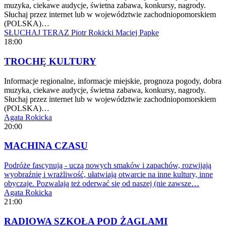
muzyka, ciekawe audycje, świetna zabawa, konkursy, nagrody.
Słuchaj przez internet lub w województwie zachodniopomorskiem
(POLSKA)…
SŁUCHAJ TERAZ
Piotr Rokicki
Maciej Papke
18:00
TROCHĘ KULTURY
Informacje regionalne, informacje miejskie, prognoza pogody, dobra
muzyka, ciekawe audycje, świetna zabawa, konkursy, nagrody.
Słuchaj przez internet lub w województwie zachodniopomorskiem
(POLSKA)…
Agata Rokicka
20:00
MACHINA CZASU
Podróże fascynują - uczą nowych smaków i zapachów, rozwijają
wyobraźnię i wrażliwość, ułatwiają otwarcie na inne kultury, inne
obyczaje. Pozwalają też oderwać się od naszej (nie zawsze…
Agata Rokicka
21:00
RADIOWA SZKOŁA POD ŻAGLAMI