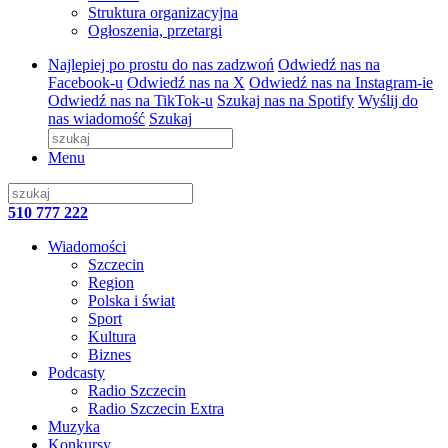
Struktura organizacyjna
Ogłoszenia, przetargi
Najlepiej po prostu do nas zadzwoń
Odwiedź nas na
Facebook-u
Odwiedź nas na X
Odwiedź nas na Instagram-ie
Odwiedź nas na TikTok-u
Szukaj nas na Spotify
Wyślij do
nas wiadomość
Szukaj
Menu
510 777 222
Wiadomości
Szczecin
Region
Polska i świat
Sport
Kultura
Biznes
Podcasty
Radio Szczecin
Radio Szczecin Extra
Muzyka
Konkursy