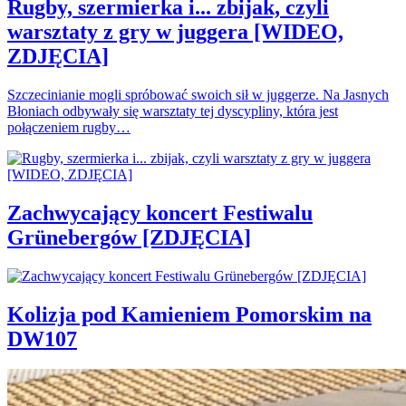
Rugby, szermierka i... zbijak, czyli
warsztaty z gry w juggera [WIDEO,
ZDJĘCIA]
Szczecinianie mogli spróbować swoich sił w juggerze. Na Jasnych
Błoniach odbywały się warsztaty tej dyscypliny, która jest
połączeniem rugby…
Zachwycający koncert Festiwalu
Grünebergów [ZDJĘCIA]
Kolizja pod Kamieniem Pomorskim na
DW107