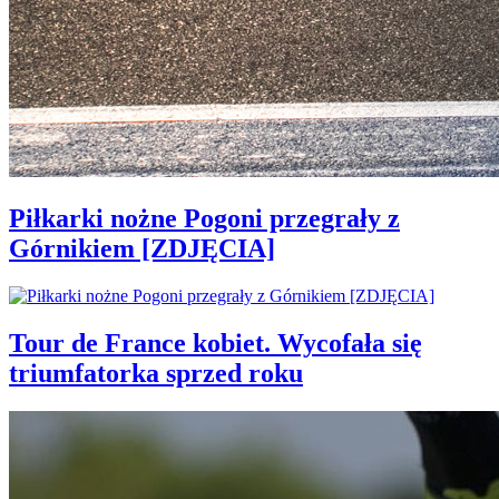
Piłkarki nożne Pogoni przegrały z
Górnikiem [ZDJĘCIA]
Tour de France kobiet. Wycofała się
triumfatorka sprzed roku