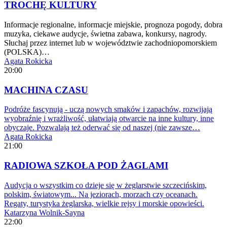
TROCHĘ KULTURY
Informacje regionalne, informacje miejskie, prognoza pogody, dobra
muzyka, ciekawe audycje, świetna zabawa, konkursy, nagrody.
Słuchaj przez internet lub w województwie zachodniopomorskiem
(POLSKA)…
Agata Rokicka
20:00
MACHINA CZASU
Podróże fascynują - uczą nowych smaków i zapachów, rozwijają
wyobraźnię i wrażliwość, ułatwiają otwarcie na inne kultury, inne
obyczaje. Pozwalają też oderwać się od naszej (nie zawsze…
Agata Rokicka
21:00
RADIOWA SZKOŁA POD ŻAGLAMI
Audycja o wszystkim co dzieje się w żeglarstwie szczecińskim,
polskim, światowym... Na jeziorach, morzach czy oceanach.
Regaty, turystyka żeglarska, wielkie rejsy i morskie opowieści.
Katarzyna Wolnik-Sayna
22:00