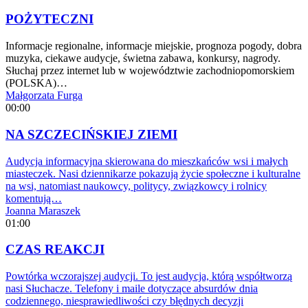
POŻYTECZNI
Informacje regionalne, informacje miejskie, prognoza pogody, dobra
muzyka, ciekawe audycje, świetna zabawa, konkursy, nagrody.
Słuchaj przez internet lub w województwie zachodniopomorskiem
(POLSKA)…
Małgorzata Furga
00:00
NA SZCZECIŃSKIEJ ZIEMI
Audycja informacyjna skierowana do mieszkańców wsi i małych
miasteczek. Nasi dziennikarze pokazują życie społeczne i kulturalne
na wsi, natomiast naukowcy, politycy, związkowcy i rolnicy
komentują…
Joanna Maraszek
01:00
CZAS REAKCJI
Powtórka wczorajszej audycji. To jest audycja, którą współtworzą
nasi Słuchacze. Telefony i maile dotyczące absurdów dnia
codziennego, niesprawiedliwości czy błędnych decyzji