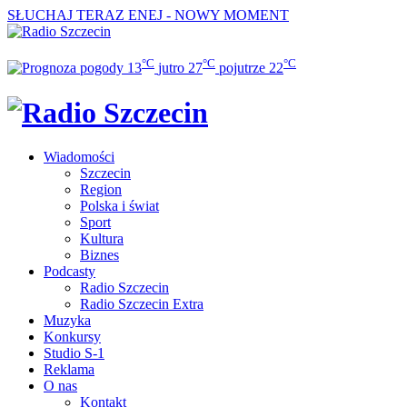
SŁUCHAJ TERAZ
ENEJ - NOWY MOMENT
°C
°C
°C
13
jutro
27
pojutrze
22
Wiadomości
Szczecin
Region
Polska i świat
Sport
Kultura
Biznes
Podcasty
Radio Szczecin
Radio Szczecin Extra
Muzyka
Konkursy
Studio S-1
Reklama
O nas
Kontakt