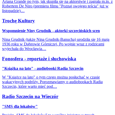
Ariana Grande po tym, jak skupiła się na aktorstwie i zagrała m.in. z
Robertem De Niro (premiera filmu "Poznaj swojego teścia" już w
listopadzie)…
Trochę Kultury
Wspomnienie Niny Grudnik - aktorki szczecińskich scen
Nina Grudnik (także Nina Grudnik-Banucha) urodziła się 16 maja
1936 roku w Dąbrowie Górniczej. Po wojnie wraz z rodzicami
wyjechała do Wrocławia…
Fonosfera - reportaże i słuchowiska
"Książka na lato" - audiobooki Radia Szczecin
W "Książce na lato" o tym czego można posłuchać w czasie
wakacyjnych podróży. Porozmawiamy o audiobookach Radia
Szczecin, które warto mieć pod…
Radio Szczecin na Wieczór
"SMS dla lokalsów"