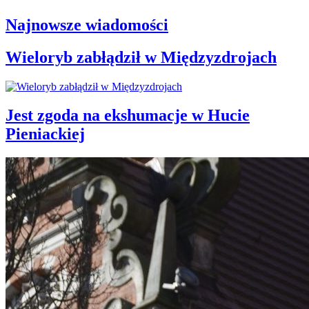
Najnowsze wiadomości
Wieloryb zabłądził w Międzyzdrojach
Jest zgoda na ekshumacje w Hucie
Pieniackiej