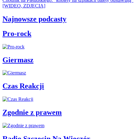
Chodnik na Piłsudskiego: "kobiety na szpilkach balety odstawiają"
[WIDEO, ZDJĘCIA]
Najnowsze podcasty
Pro-rock
Giermasz
Czas Reakcji
Zgodnie z prawem
Radio Szczecin Na Wieczór