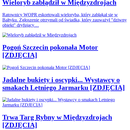
Wieloryb zabłądził w Międzyzdrojach
Ratownicy WOPR eskortowali wieloryba, który zabłąkał się w
Bałtyku. Zgłoszenie otrzymali od świadka, który zauważył "dziwny
obiekt" dryfujący…
Pogoń Szczecin pokonała Motor
[ZDJĘCIA]
Jadalne bukiety i oscypki... Wystawcy o
smakach Letniego Jarmarku [ZDJĘCIA]
Trwa Targ Rybny w Międzyzdrojach
[ZDJĘCIA]