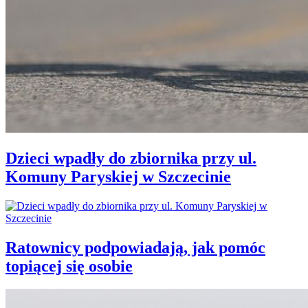
Dzieci wpadły do zbiornika przy ul.
Komuny Paryskiej w Szczecinie
Ratownicy podpowiadają, jak pomóc
topiącej się osobie