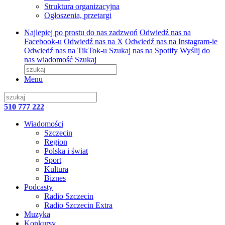
Struktura organizacyjna
Ogłoszenia, przetargi
Najlepiej po prostu do nas zadzwoń
Odwiedź nas na
Facebook-u
Odwiedź nas na X
Odwiedź nas na Instagram-ie
Odwiedź nas na TikTok-u
Szukaj nas na Spotify
Wyślij do
nas wiadomość
Szukaj
Menu
510 777 222
Wiadomości
Szczecin
Region
Polska i świat
Sport
Kultura
Biznes
Podcasty
Radio Szczecin
Radio Szczecin Extra
Muzyka
Konkursy