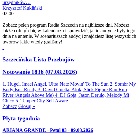
urzędników…
Krzysztof Kukliński
02:00
Zobacz pełen program Radia Szczecin na najbliższe dni. Możesz
także cofnąć datę w kalendarzu i sprawdzić, jakie audycje były tego
dnia na antenie. W scenariuszach audycji znajdziesz listę wszystkich
uworów jakie wtedy graliśmy!
Szczecińska Lista Przebojów
Notowanie 1836 (07.08.2026)
1. Hugel, Imael Angel, Ultra Nate
Movin' To The Sun
2. Sombr
My
Body Isn't Ready
3. David Guetta, Alok, Stick Figure
Run Run
River (Angels Above Me)
4. DJ Goja, Jason Derulo, Melody
Mi
Chico
5. Temper City
Self Aware
Zobacz
Głosuj »
Płyta tygodnia
ARIANA GRANDE - Petal 03 - 09.08.2026