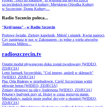
Projekt „SMS do lokalsów” to wspólna inicjatywa trzech
szczecińskich instytucji kultury: Miejskiego Ośrodka Kultury
w Szczecinie, Domu Kultury…
Radio Szczecin poleca...
"Król tanga" - w Radiu Szczecin
Portowe światła, Zielony kapelusik, Miłość i smutek, Kwiat paproci,
Czy pamiętasz tę noc w Zakopanem - to jedne z wielu utworów
Tadeusza Millera…
radioszczecin.tv
Ostatni moduł pływającego doku został zwodowany [WIDEO,
ZDJĘCIA]
Letni Jarmark Szczeciński. "Coś innego, aniżeli w sklepach"
[WIDEO, ZDJĘCIA]
Plac Orła Białego w przebudowie. Część Szczecinian widzi
głównie beton [WIDEO, ZDJĘCIA]
Zmiany drogowe na ulicy Andersena [WIDEO, ZDJĘCIA]
Pękający budynek przy ul. Hożej w coraz gorszym stanie.
Mieszkańcy: nadzór może podjąć decyzję o eksmisji [WIDEO,
ZDJĘCIA]