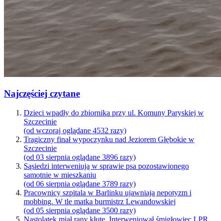
Najczęściej czytane
Dzieci wpadły do zbiornika przy ul. Komuny Paryskiej w
Szczecinie
(od wczoraj oglądane 4532 razy)
Tragiczny finał wypoczynku nad Jeziorem Głębokie w
Szczecinie
(od 03 sierpnia oglądane 3896 razy)
Sąsiedzi interweniują w sprawie psa pozostawionego
samotnie w mieszkaniu
(od 06 sierpnia oglądane 3789 razy)
Pracownicy szpitala w Barlinku ujawniają nepotyzm i
mobbing. W tle matka burmistrz Lewandowskiej
(od 05 sierpnia oglądane 3500 razy)
Nastolatek miał rany kłute. Interweniował śmigłowiec LPR