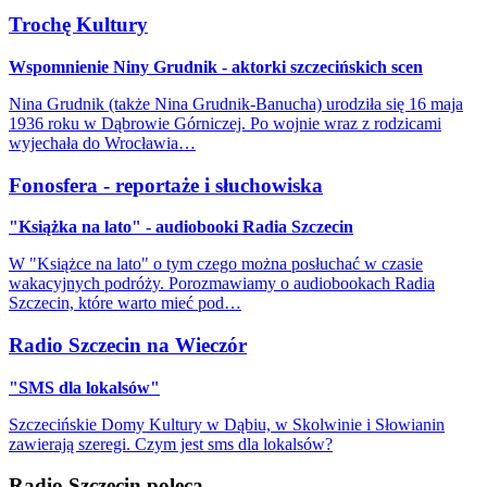
Trochę Kultury
Wspomnienie Niny Grudnik - aktorki szczecińskich scen
Nina Grudnik (także Nina Grudnik-Banucha) urodziła się 16 maja
1936 roku w Dąbrowie Górniczej. Po wojnie wraz z rodzicami
wyjechała do Wrocławia…
Fonosfera - reportaże i słuchowiska
"Książka na lato" - audiobooki Radia Szczecin
W "Książce na lato" o tym czego można posłuchać w czasie
wakacyjnych podróży. Porozmawiamy o audiobookach Radia
Szczecin, które warto mieć pod…
Radio Szczecin na Wieczór
"SMS dla lokalsów"
Szczecińskie Domy Kultury w Dąbiu, w Skolwinie i Słowianin
zawierają szeregi. Czym jest sms dla lokalsów?
Radio Szczecin poleca...