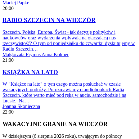
Maciej Papke
20:00
RADIO SZCZECIN NA WIECZÓR
Szczecin, Polska, Europa, Świat - jak decyzje polityków i
naukowców oraz wydarzenia wpływają na otaczającą nas
rzeczywistość? O tym od poniedziałku do czwartku dyskutujemy w
Radiu Szczecin…
Małgorzata Frymus
Anna Kolmer
21:00
KSIĄŻKA NA LATO
W "Książce na lato" o tym czego można posłuchać w czasie
wakacyjnych podróży. Porozmawiamy o audiobookach Radia
Szczecin, które warto mieć pod ręką w aucie, samochodzie i na
tarasie. Na…
Joanna Skonieczna
22:00
WAKACYJNE GRANIE NA WIECZÓR
W dzisiejszym (6 sierpnia 2026 roku), trwającym do północy