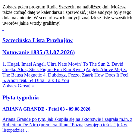
Zobacz pełen program Radia Szczecin na najbliższe dni. Możesz
także cofnąć datę w kalendarzu i sprawdzić, jakie audycje były tego
dnia na antenie. W scenariuszach audycji znajdziesz listę wszystkich
uworów jakie wtedy graliśmy!
Szczecińska Lista Przebojów
Notowanie 1835 (31.07.2026)
1. Hugel, Imael Angel, Ultra Nate
Movin' To The Sun
2. David
Guetta, Alok, Stick Figure
Run Run River (Angels Above Me)
3.
The Bausa
Magnetic
4. Dubdogz, Fezzo, Zaark
How Does It Feel
5. Anotr feat. 54 Ultra
Talk To You
Zobacz
Głosuj »
Płyta tygodnia
ARIANA GRANDE - Petal 03 - 09.08.2026
Ariana Grande po tym, jak skupiła się na aktorstwie i zagrała m.in. z
Robertem De Niro (premiera filmu "Poznaj swojego teścia" już w
listopadzie)…