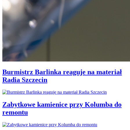
Burmistrz Barlinka reaguje na materiał
Radia Szczecin
Zabytkowe kamienice przy Kolumba do
remontu