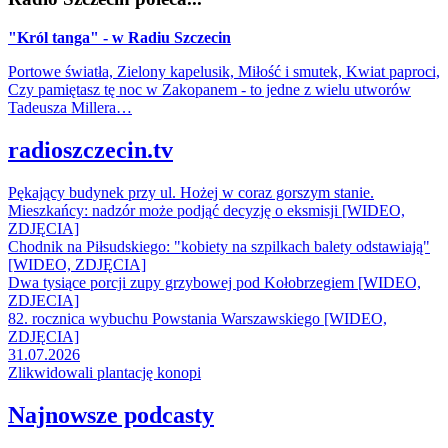
"Król tanga" - w Radiu Szczecin
Portowe światła, Zielony kapelusik, Miłość i smutek, Kwiat paproci,
Czy pamiętasz tę noc w Zakopanem - to jedne z wielu utworów
Tadeusza Millera…
radioszczecin.tv
Pękający budynek przy ul. Hożej w coraz gorszym stanie.
Mieszkańcy: nadzór może podjąć decyzję o eksmisji [WIDEO,
ZDJĘCIA]
Chodnik na Piłsudskiego: "kobiety na szpilkach balety odstawiają"
[WIDEO, ZDJĘCIA]
Dwa tysiące porcji zupy grzybowej pod Kołobrzegiem [WIDEO,
ZDJECIA]
82. rocznica wybuchu Powstania Warszawskiego [WIDEO,
ZDJĘCIA]
31.07.2026
Zlikwidowali plantację konopi
Najnowsze podcasty