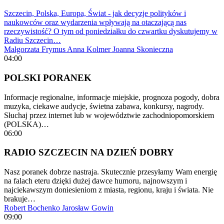
Szczecin, Polska, Europa, Świat - jak decyzje polityków i
naukowców oraz wydarzenia wpływają na otaczającą nas
rzeczywistość? O tym od poniedziałku do czwartku dyskutujemy w
Radiu Szczecin…
Małgorzata Frymus
Anna Kolmer
Joanna Skonieczna
04:00
POLSKI PORANEK
Informacje regionalne, informacje miejskie, prognoza pogody, dobra
muzyka, ciekawe audycje, świetna zabawa, konkursy, nagrody.
Słuchaj przez internet lub w województwie zachodniopomorskiem
(POLSKA)…
06:00
RADIO SZCZECIN NA DZIEŃ DOBRY
Nasz poranek dobrze nastraja. Skutecznie przesyłamy Wam energię
na falach eteru dzięki dużej dawce humoru, najnowszym i
najciekawszym doniesieniom z miasta, regionu, kraju i świata. Nie
brakuje…
Robert Bochenko
Jarosław Gowin
09:00