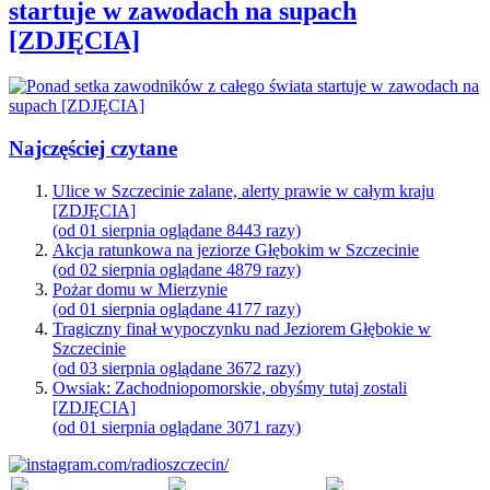
startuje w zawodach na supach
[ZDJĘCIA]
Najczęściej czytane
Ulice w Szczecinie zalane, alerty prawie w całym kraju
[ZDJĘCIA]
(od 01 sierpnia oglądane 8443 razy)
Akcja ratunkowa na jeziorze Głębokim w Szczecinie
(od 02 sierpnia oglądane 4879 razy)
Pożar domu w Mierzynie
(od 01 sierpnia oglądane 4177 razy)
Tragiczny finał wypoczynku nad Jeziorem Głębokie w
Szczecinie
(od 03 sierpnia oglądane 3672 razy)
Owsiak: Zachodniopomorskie, obyśmy tutaj zostali
[ZDJĘCIA]
(od 01 sierpnia oglądane 3071 razy)