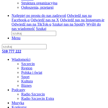
Struktura organizacyjna
Ogłoszenia, przetargi
Najlepiej po prostu do nas zadzwoń
Odwiedź nas na
Facebook-u
Odwiedź nas na X
Odwiedź nas na Instagram-ie
Odwiedź nas na TikTok-u
Szukaj nas na Spotify
Wyślij do
nas wiadomość
Szukaj
Menu
510 777 222
Wiadomości
Szczecin
Region
Polska i świat
Sport
Kultura
Biznes
Podcasty
Radio Szczecin
Radio Szczecin Extra
Muzyka
Konkursy