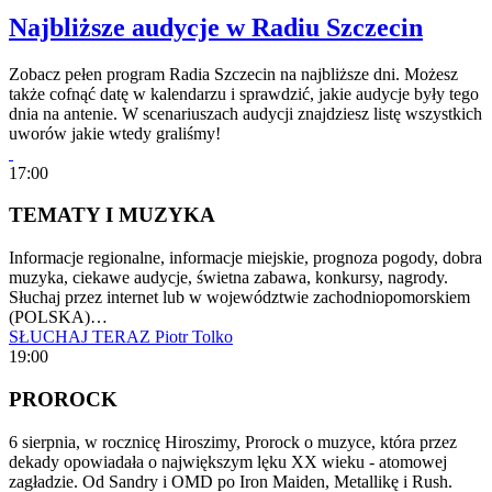
Najbliższe audycje w Radiu Szczecin
Zobacz pełen program Radia Szczecin na najbliższe dni. Możesz
także cofnąć datę w kalendarzu i sprawdzić, jakie audycje były tego
dnia na antenie. W scenariuszach audycji znajdziesz listę wszystkich
uworów jakie wtedy graliśmy!
17:00
TEMATY I MUZYKA
Informacje regionalne, informacje miejskie, prognoza pogody, dobra
muzyka, ciekawe audycje, świetna zabawa, konkursy, nagrody.
Słuchaj przez internet lub w województwie zachodniopomorskiem
(POLSKA)…
SŁUCHAJ TERAZ
Piotr Tolko
19:00
PROROCK
6 sierpnia, w rocznicę Hiroszimy, Prorock o muzyce, która przez
dekady opowiadała o największym lęku XX wieku - atomowej
zagładzie. Od Sandry i OMD po Iron Maiden, Metallikę i Rush.