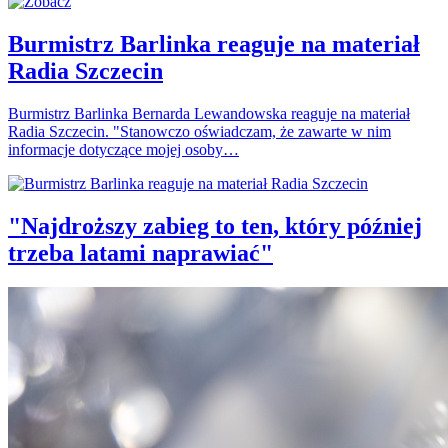
Burmistrz Barlinka reaguje na materiał
Radia Szczecin
Burmistrz Barlinka Bernarda Lewandowska reaguje na materiał
Radia Szczecin. "Stanowczo oświadczam, że zawarte w nim
informacje dotyczące mojej osoby…
"Najdroższy zabieg to ten, który później
trzeba latami naprawiać"