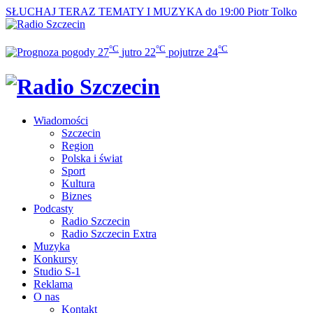
SŁUCHAJ TERAZ
TEMATY I MUZYKA do 19:00
Piotr Tolko
°C
°C
°C
27
jutro
22
pojutrze
24
Wiadomości
Szczecin
Region
Polska i świat
Sport
Kultura
Biznes
Podcasty
Radio Szczecin
Radio Szczecin Extra
Muzyka
Konkursy
Studio S-1
Reklama
O nas
Kontakt