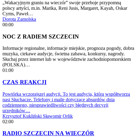
„Wakacyjnym graniu na wieczór” swoje przeboje przypomną
polscy artyści, m.in. Marika, Reni Jusis, Margaret, Kayah, Oskar
Cyms, Paweł…
Dorota Zamolska
00:00
NOC Z RADIEM SZCZECIN
Informacje regionalne, informacje miejskie, prognoza pogody, dobra
muzyka, ciekawe audycje, świetna zabawa, konkursy, nagrody.
Słuchaj przez internet lub w województwie zachodniopomorskiem
(POLSKA)…
01:00
CZAS REAKCJI
Powtórka wczorajszej audycji. To jest audycja, którą współtworzą
nasi Słuchacze. Telefony i maile dotyczące absurdów dnia
codziennego, niesprawiedliwości czy błędnych decyzji
urzędników…
Krzysztof Kukliński
Sławomir Orlik
02:00
RADIO SZCZECIN NA WIECZÓR