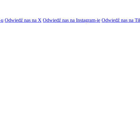
-u
Odwiedź nas na X
Odwiedź nas na Instagram-ie
Odwiedź nas na Ti