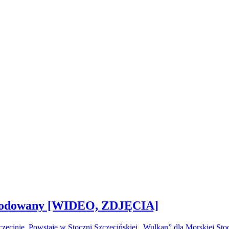
 zwodowany [WIDEO, ZDJĘCIA]
ecinie. Powstaje w Stoczni Szczecińskiej „Wulkan” dla Morskiej S