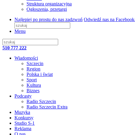
Struktura organizacyjna
Ogłoszenia, przetargi
Najlepiej po prostu do nas zadzwoń
Odwiedź nas na Facebook
Menu
510 777 222
Wiadomości
Szczecin
Region
Polska i świat
Sport
Kultura
Biznes
Podcasty
Radio Szczecin
Radio Szczecin Extra
Muzyka
Konkursy
Studio S-1
Reklama
O nas