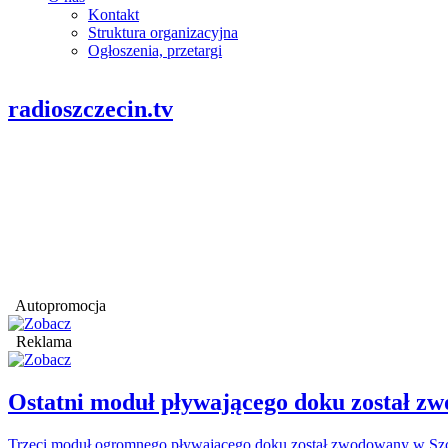
Kontakt
Struktura organizacyjna
Ogłoszenia, przetargi
radioszczecin.tv
Autopromocja
Reklama
Ostatni moduł pływającego doku został
Trzeci moduł ogromnego pływającego doku został zwodowany w Szcz