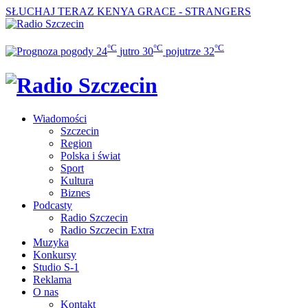
SŁUCHAJ TERAZ
KENYA GRACE - STRANGERS
°C
°C
°C
24
jutro
30
pojutrze
32
Wiadomości
Szczecin
Region
Polska i świat
Sport
Kultura
Biznes
Podcasty
Radio Szczecin
Radio Szczecin Extra
Muzyka
Konkursy
Studio S-1
Reklama
O nas
Kontakt