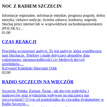
NOC Z RADIEM SZCZECIN
Informacje regionalne, informacje miejskie, prognoza pogody, dobra
muzyka, ciekawe audycje, świetna zabawa, konkursy, nagrody.
Słuchaj przez internet lub w województwie zachodniopomorskiem
(POLSKA)…
01:00
CZAS REAKCJI
Powtórka wczorajszej audycji. To jest audycja, którą współtworzą
nasi Słuchacze. Telefony i maile dotyczące absurdów dnia
codziennego, niesprawiedliwości czy błędnych decyzji
urzędników…
Krzysztof Kukliński
Sławomir Orlik
02:00
RADIO SZCZECIN NA WIECZÓR
Szczecin, Polska, Europa, Świat - jak decyzje polityków i
naukowców oraz wydarzenia wpływają na otaczającą nas
rzeczywistość? O tym od poniedziałku do czwartku dyskutujemy w
Radiu Szczecin…