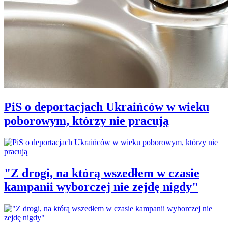
PiS o deportacjach Ukraińców w wieku
poborowym, którzy nie pracują
"Z drogi, na którą wszedłem w czasie
kampanii wyborczej nie zejdę nigdy"