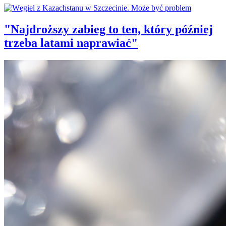
"Najdroższy zabieg to ten, który później
trzeba latami naprawiać"