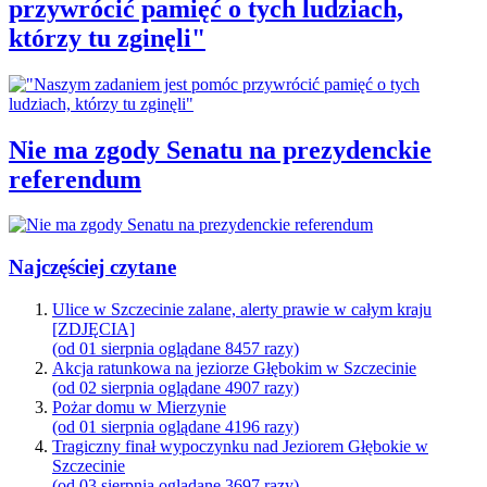
przywrócić pamięć o tych ludziach,
którzy tu zginęli"
Nie ma zgody Senatu na prezydenckie
referendum
Najczęściej czytane
Ulice w Szczecinie zalane, alerty prawie w całym kraju
[ZDJĘCIA]
(od 01 sierpnia oglądane 8457 razy)
Akcja ratunkowa na jeziorze Głębokim w Szczecinie
(od 02 sierpnia oglądane 4907 razy)
Pożar domu w Mierzynie
(od 01 sierpnia oglądane 4196 razy)
Tragiczny finał wypoczynku nad Jeziorem Głębokie w
Szczecinie
(od 03 sierpnia oglądane 3697 razy)