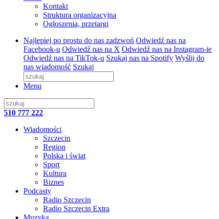
Kontakt
Struktura organizacyjna
Ogłoszenia, przetargi
Najlepiej po prostu do nas zadzwoń
Odwiedź nas na
Facebook-u
Odwiedź nas na X
Odwiedź nas na Instagram-ie
Odwiedź nas na TikTok-u
Szukaj nas na Spotify
Wyślij do
nas wiadomość
Szukaj
Menu
510 777 222
Wiadomości
Szczecin
Region
Polska i świat
Sport
Kultura
Biznes
Podcasty
Radio Szczecin
Radio Szczecin Extra
Muzyka