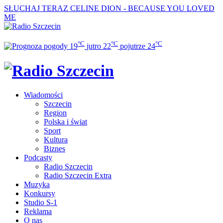
SŁUCHAJ TERAZ
CELINE DION - BECAUSE YOU LOVED
ME
°C
°C
°C
19
jutro
22
pojutrze
24
Wiadomości
Szczecin
Region
Polska i świat
Sport
Kultura
Biznes
Podcasty
Radio Szczecin
Radio Szczecin Extra
Muzyka
Konkursy
Studio S-1
Reklama
O nas