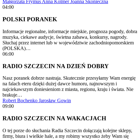
Małgorzata Frymus
Anna Kolmer
Joanna Skonieczna
04:00
POLSKI PORANEK
Informacje regionalne, informacje miejskie, prognoza pogody, dobra
muzyka, ciekawe audycje, świetna zabawa, konkursy, nagrody.
Słuchaj przez internet lub w województwie zachodniopomorskiem
(POLSKA)…
06:00
RADIO SZCZECIN NA DZIEŃ DOBRY
Nasz poranek dobrze nastraja. Skutecznie przesyłamy Wam energię
na falach eteru dzięki dużej dawce humoru, najnowszym i
najciekawszym doniesieniom z miasta, regionu, kraju i świata. Nie
brakuje…
Robert Bochenko
Jarosław Gowin
09:00
RADIO SZCZECIN NA WAKACJACH
O tej porze do słuchania Radia Szczecin dołączają kolejne sklepy,
firmy, biura i wielkie hale, a my robimy wszystko żeby Wam się