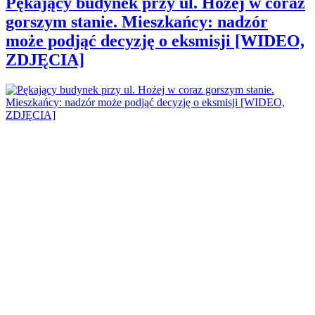
Pękający budynek przy ul. Hożej w coraz
gorszym stanie. Mieszkańcy: nadzór
może podjąć decyzję o eksmisji [WIDEO,
ZDJĘCIA]