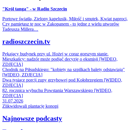
"Król tanga" - w Radiu Szczecin
Portowe światła, Zielony kapelusik, Miłość i smutek, Kwiat paproci,
Czy pamiętasz tę noc w Zakopanem - to jedne z wielu utworów
Tadeusza Millera…
radioszczecin.tv
Pękający budynek przy ul. Hożej w coraz gorszym stanie.
Mieszkańcy: nadzór może podjąć decyzję o eksmisji [WIDEO,
ZDJĘCIA]
Chodnik na Piłsudskiego: "kobiety na szpilkach balety odstawiają"
[WIDEO, ZDJĘCIA]
Dwa tysiące porcji zupy grzybowej pod Kołobrzegiem [WIDEO,
ZDJECIA]
82. rocznica wybuchu Powstania Warszawskiego [WIDEO,
ZDJĘCIA]
31.07.2026
Zlikwidowali plantację konopi
Najnowsze podcasty