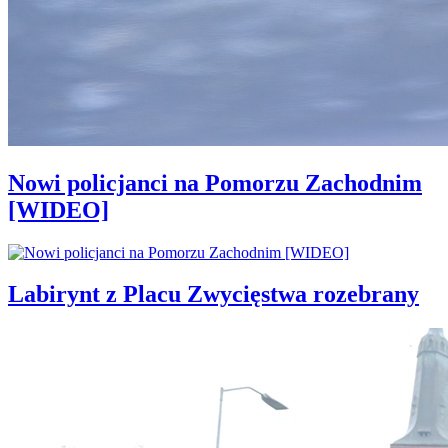
Nowi policjanci na Pomorzu Zachodnim
[WIDEO]
Labirynt z Placu Zwycięstwa rozebrany