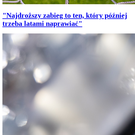
"Najdroższy zabieg to ten, który później
trzeba latami naprawiać"