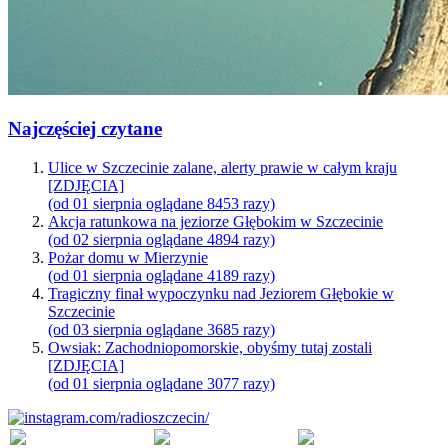
Najczęściej czytane
Ulice w Szczecinie zalane, alerty prawie w całym kraju
[ZDJĘCIA]
(od 01 sierpnia oglądane 8453 razy)
Akcja ratunkowa na jeziorze Głębokim w Szczecinie
(od 02 sierpnia oglądane 4894 razy)
Pożar domu w Mierzynie
(od 01 sierpnia oglądane 4189 razy)
Tragiczny finał wypoczynku nad Jeziorem Głębokie w
Szczecinie
(od 03 sierpnia oglądane 3685 razy)
Owsiak: Zachodniopomorskie, obyśmy tutaj zostali
[ZDJĘCIA]
(od 01 sierpnia oglądane 3077 razy)