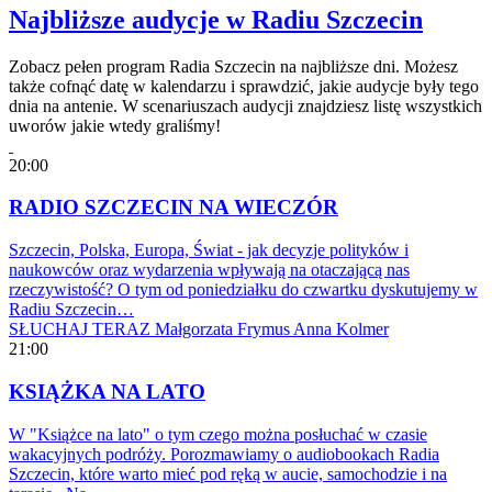
Najbliższe audycje w Radiu Szczecin
Zobacz pełen program Radia Szczecin na najbliższe dni. Możesz
także cofnąć datę w kalendarzu i sprawdzić, jakie audycje były tego
dnia na antenie. W scenariuszach audycji znajdziesz listę wszystkich
uworów jakie wtedy graliśmy!
20:00
RADIO SZCZECIN NA WIECZÓR
Szczecin, Polska, Europa, Świat - jak decyzje polityków i
naukowców oraz wydarzenia wpływają na otaczającą nas
rzeczywistość? O tym od poniedziałku do czwartku dyskutujemy w
Radiu Szczecin…
SŁUCHAJ TERAZ
Małgorzata Frymus
Anna Kolmer
21:00
KSIĄŻKA NA LATO
W "Książce na lato" o tym czego można posłuchać w czasie
wakacyjnych podróży. Porozmawiamy o audiobookach Radia
Szczecin, które warto mieć pod ręką w aucie, samochodzie i na