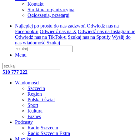
Kontakt
Struktura organizacyjna
Ogłoszenia, przetargi
Najlepiej po prostu do nas zadzwoń
Odwiedź nas na
Facebook-u
Odwiedź nas na X
Odwiedź nas na Instagram-ie
Odwiedź nas na TikTok-u
Szukaj nas na Spotify
Wyślij do
nas wiadomość
Szukaj
Menu
510 777 222
Wiadomości
Szczecin
Region
Polska i świat
Sport
Kultura
Biznes
Podcasty
Radio Szczecin
Radio Szczecin Extra
Muzyka