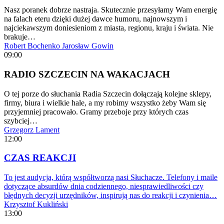
Nasz poranek dobrze nastraja. Skutecznie przesyłamy Wam energię
na falach eteru dzięki dużej dawce humoru, najnowszym i
najciekawszym doniesieniom z miasta, regionu, kraju i świata. Nie
brakuje…
Robert Bochenko
Jarosław Gowin
09:00
RADIO SZCZECIN NA WAKACJACH
O tej porze do słuchania Radia Szczecin dołączają kolejne sklepy,
firmy, biura i wielkie hale, a my robimy wszystko żeby Wam się
przyjemniej pracowało. Gramy przeboje przy których czas
szybciej…
Grzegorz Lament
12:00
CZAS REAKCJI
To jest audycja, którą współtworzą nasi Słuchacze. Telefony i maile
dotyczące absurdów dnia codziennego, niesprawiedliwości czy
błędnych decyzji urzędników, inspirują nas do reakcji i czynienia…
Krzysztof Kukliński
13:00