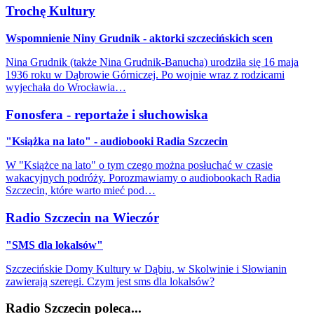
Trochę Kultury
Wspomnienie Niny Grudnik - aktorki szczecińskich scen
Nina Grudnik (także Nina Grudnik-Banucha) urodziła się 16 maja
1936 roku w Dąbrowie Górniczej. Po wojnie wraz z rodzicami
wyjechała do Wrocławia…
Fonosfera - reportaże i słuchowiska
"Książka na lato" - audiobooki Radia Szczecin
W "Książce na lato" o tym czego można posłuchać w czasie
wakacyjnych podróży. Porozmawiamy o audiobookach Radia
Szczecin, które warto mieć pod…
Radio Szczecin na Wieczór
"SMS dla lokalsów"
Szczecińskie Domy Kultury w Dąbiu, w Skolwinie i Słowianin
zawierają szeregi. Czym jest sms dla lokalsów?
Radio Szczecin poleca...