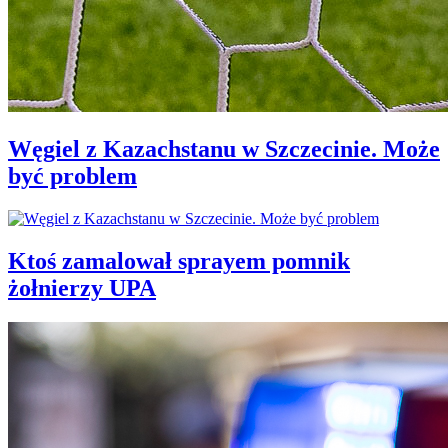
Węgiel z Kazachstanu w Szczecinie. Może
być problem
Ktoś zamalował sprayem pomnik
żołnierzy UPA