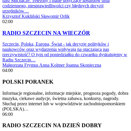
nasi Słuchacze. Telefony i maile dotyczące absurdów dnia
codziennego, niesprawiedliwości czy błędnych decyzji
urzędników…
Krzysztof Kukliński
Sławomir Orlik
02:00
RADIO SZCZECIN NA WIECZÓR
Szczecin, Polska, Europa, Świat - jak decyzje polityków i
naukowców oraz wydarzenia wpływają na otaczającą nas
rzeczywistość? O tym od poniedziałku do czwartku dyskutujemy w
Radiu Szczecin…
Małgorzata Frymus
Anna Kolmer
Joanna Skonieczna
04:00
POLSKI PORANEK
Informacje regionalne, informacje miejskie, prognoza pogody, dobra
muzyka, ciekawe audycje, świetna zabawa, konkursy, nagrody.
Słuchaj przez internet lub w województwie zachodniopomorskiem
(POLSKA)…
06:00
RADIO SZCZECIN NA DZIEŃ DOBRY