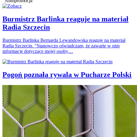
Autopromocja
Burmistrz Barlinka reaguje na materiał
Radia Szczecin
Burmistrz Barlinka Bernarda Lewandowska reaguje na materiał
Radia Szczecin. "Stanowczo oświadczam, że zawarte w nim
informacje dotyczące mojej osoby…
Pogoń poznała rywala w Pucharze Polski