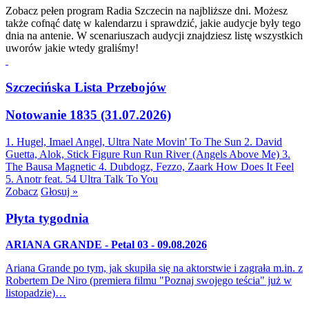
Zobacz pełen program Radia Szczecin na najbliższe dni. Możesz
także cofnąć datę w kalendarzu i sprawdzić, jakie audycje były tego
dnia na antenie. W scenariuszach audycji znajdziesz listę wszystkich
uworów jakie wtedy graliśmy!
Szczecińska Lista Przebojów
Notowanie 1835 (31.07.2026)
1. Hugel, Imael Angel, Ultra Nate
Movin' To The Sun
2. David
Guetta, Alok, Stick Figure
Run Run River (Angels Above Me)
3.
The Bausa
Magnetic
4. Dubdogz, Fezzo, Zaark
How Does It Feel
5. Anotr feat. 54 Ultra
Talk To You
Zobacz
Głosuj »
Płyta tygodnia
ARIANA GRANDE - Petal 03 - 09.08.2026
Ariana Grande po tym, jak skupiła się na aktorstwie i zagrała m.in. z
Robertem De Niro (premiera filmu "Poznaj swojego teścia" już w
listopadzie)…