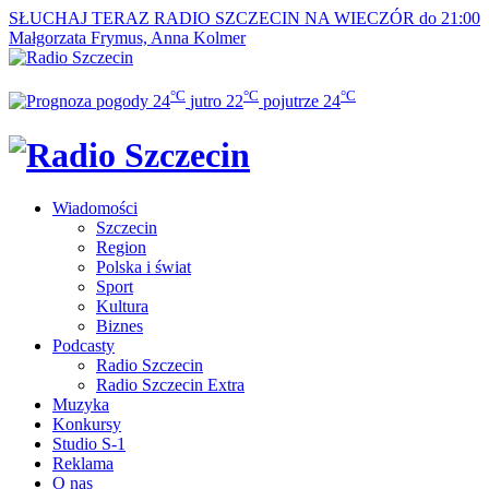
SŁUCHAJ TERAZ
RADIO SZCZECIN NA WIECZÓR do 21:00
Małgorzata Frymus, Anna Kolmer
°C
°C
°C
24
jutro
22
pojutrze
24
Wiadomości
Szczecin
Region
Polska i świat
Sport
Kultura
Biznes
Podcasty
Radio Szczecin
Radio Szczecin Extra
Muzyka
Konkursy
Studio S-1
Reklama
O nas