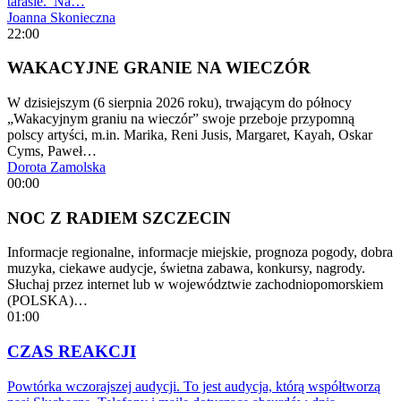
tarasie. Na…
Joanna Skonieczna
22:00
WAKACYJNE GRANIE NA WIECZÓR
W dzisiejszym (6 sierpnia 2026 roku), trwającym do północy
„Wakacyjnym graniu na wieczór” swoje przeboje przypomną
polscy artyści, m.in. Marika, Reni Jusis, Margaret, Kayah, Oskar
Cyms, Paweł…
Dorota Zamolska
00:00
NOC Z RADIEM SZCZECIN
Informacje regionalne, informacje miejskie, prognoza pogody, dobra
muzyka, ciekawe audycje, świetna zabawa, konkursy, nagrody.
Słuchaj przez internet lub w województwie zachodniopomorskiem
(POLSKA)…
01:00
CZAS REAKCJI
Powtórka wczorajszej audycji. To jest audycja, którą współtworzą