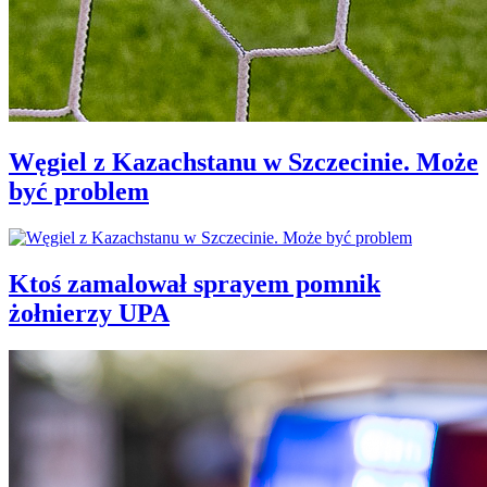
Węgiel z Kazachstanu w Szczecinie. Może
być problem
Ktoś zamalował sprayem pomnik
żołnierzy UPA