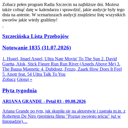
Zobacz pełen program Radia Szczecin na najbliższe dni. Możesz
także cofnąć datę w kalendarzu i sprawdzić, jakie audycje były tego
dnia na antenie. W scenariuszach audycji znajdziesz listę wszystkich
uworów jakie wtedy graliśmy!
Szczecińska Lista Przebojów
Notowanie 1835 (31.07.2026)
1. Hugel, Imael Angel, Ultra Nate
Movin' To The Sun
2. David
Guetta, Alok, Stick Figure
Run Run River (Angels Above Me)
3.
The Bausa
Magnetic
4. Dubdogz, Fezzo, Zaark
How Does It Feel
5. Anotr feat. 54 Ultra
Talk To You
Zobacz
Głosuj »
Płyta tygodnia
ARIANA GRANDE - Petal 03 - 09.08.2026
Ariana Grande po tym, jak skupiła się na aktorstwie i zagrała m.in. z
Robertem De Niro (premiera filmu "Poznaj swojego teścia" już w
listopadzie)…