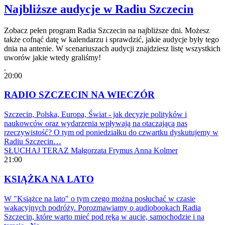
Najbliższe audycje w Radiu Szczecin
Zobacz pełen program Radia Szczecin na najbliższe dni. Możesz
także cofnąć datę w kalendarzu i sprawdzić, jakie audycje były tego
dnia na antenie. W scenariuszach audycji znajdziesz listę wszystkich
uworów jakie wtedy graliśmy!
20:00
RADIO SZCZECIN NA WIECZÓR
Szczecin, Polska, Europa, Świat - jak decyzje polityków i
naukowców oraz wydarzenia wpływają na otaczającą nas
rzeczywistość? O tym od poniedziałku do czwartku dyskutujemy w
Radiu Szczecin…
SŁUCHAJ TERAZ
Małgorzata Frymus
Anna Kolmer
21:00
KSIĄŻKA NA LATO
W "Książce na lato" o tym czego można posłuchać w czasie
wakacyjnych podróży. Porozmawiamy o audiobookach Radia
Szczecin, które warto mieć pod ręką w aucie, samochodzie i na