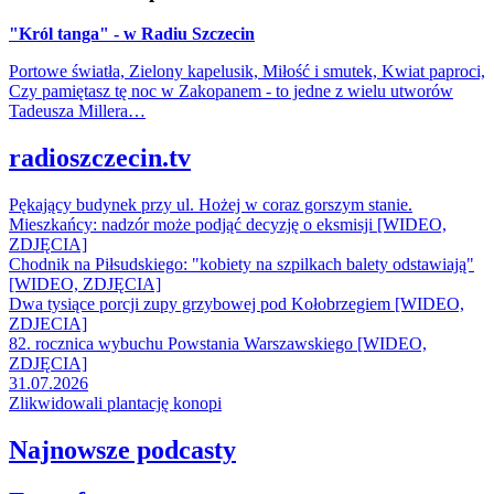
"Król tanga" - w Radiu Szczecin
Portowe światła, Zielony kapelusik, Miłość i smutek, Kwiat paproci,
Czy pamiętasz tę noc w Zakopanem - to jedne z wielu utworów
Tadeusza Millera…
radioszczecin.tv
Pękający budynek przy ul. Hożej w coraz gorszym stanie.
Mieszkańcy: nadzór może podjąć decyzję o eksmisji [WIDEO,
ZDJĘCIA]
Chodnik na Piłsudskiego: "kobiety na szpilkach balety odstawiają"
[WIDEO, ZDJĘCIA]
Dwa tysiące porcji zupy grzybowej pod Kołobrzegiem [WIDEO,
ZDJECIA]
82. rocznica wybuchu Powstania Warszawskiego [WIDEO,
ZDJĘCIA]
31.07.2026
Zlikwidowali plantację konopi
Najnowsze podcasty