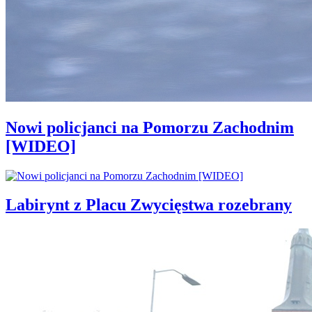
Nowi policjanci na Pomorzu Zachodnim
[WIDEO]
Labirynt z Placu Zwycięstwa rozebrany