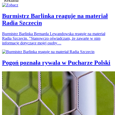
Reklama
Burmistrz Barlinka reaguje na materiał
Radia Szczecin
Burmistrz Barlinka Bernarda Lewandowska reaguje na materiał
Radia Szczecin. "Stanowczo oświadczam, że zawarte w nim
informacje dotyczące mojej osoby…
Pogoń poznała rywala w Pucharze Polski