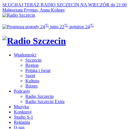
SŁUCHAJ TERAZ
RADIO SZCZECIN NA WIECZÓR do 21:00
Małgorzata Frymus, Anna Kolmer
°C
°C
°C
24
jutro
22
pojutrze
24
Wiadomości
Szczecin
Region
Polska i świat
Sport
Kultura
Biznes
Podcasty
Radio Szczecin
Radio Szczecin Extra
Muzyka
Konkursy
Studio S-1
Reklama
O nas