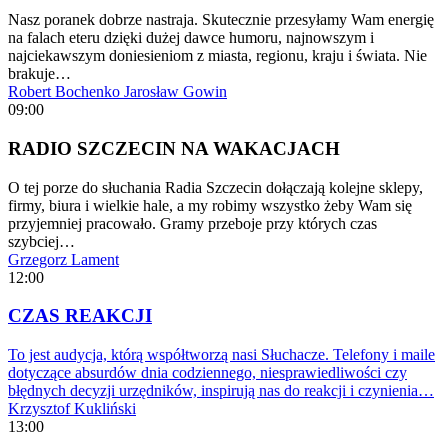
Nasz poranek dobrze nastraja. Skutecznie przesyłamy Wam energię
na falach eteru dzięki dużej dawce humoru, najnowszym i
najciekawszym doniesieniom z miasta, regionu, kraju i świata. Nie
brakuje…
Robert Bochenko
Jarosław Gowin
09:00
RADIO SZCZECIN NA WAKACJACH
O tej porze do słuchania Radia Szczecin dołączają kolejne sklepy,
firmy, biura i wielkie hale, a my robimy wszystko żeby Wam się
przyjemniej pracowało. Gramy przeboje przy których czas
szybciej…
Grzegorz Lament
12:00
CZAS REAKCJI
To jest audycja, którą współtworzą nasi Słuchacze. Telefony i maile
dotyczące absurdów dnia codziennego, niesprawiedliwości czy
błędnych decyzji urzędników, inspirują nas do reakcji i czynienia…
Krzysztof Kukliński
13:00