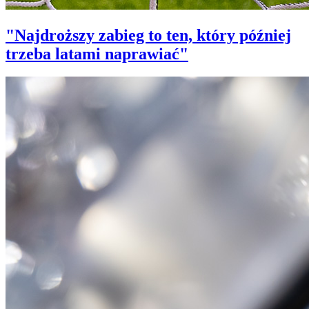
"Najdroższy zabieg to ten, który później
trzeba latami naprawiać"