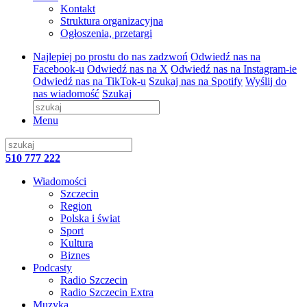
Kontakt
Struktura organizacyjna
Ogłoszenia, przetargi
Najlepiej po prostu do nas zadzwoń
Odwiedź nas na
Facebook-u
Odwiedź nas na X
Odwiedź nas na Instagram-ie
Odwiedź nas na TikTok-u
Szukaj nas na Spotify
Wyślij do
nas wiadomość
Szukaj
Menu
510 777 222
Wiadomości
Szczecin
Region
Polska i świat
Sport
Kultura
Biznes
Podcasty
Radio Szczecin
Radio Szczecin Extra
Muzyka