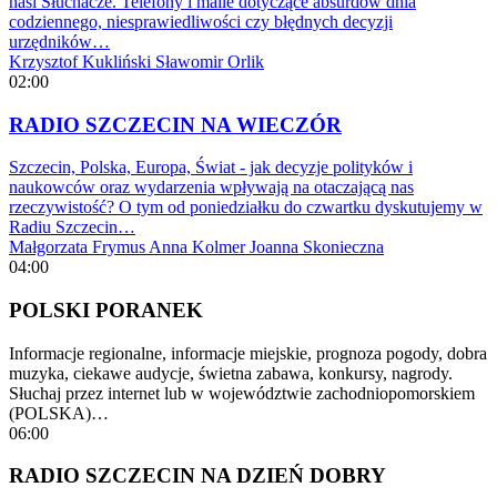
nasi Słuchacze. Telefony i maile dotyczące absurdów dnia
codziennego, niesprawiedliwości czy błędnych decyzji
urzędników…
Krzysztof Kukliński
Sławomir Orlik
02:00
RADIO SZCZECIN NA WIECZÓR
Szczecin, Polska, Europa, Świat - jak decyzje polityków i
naukowców oraz wydarzenia wpływają na otaczającą nas
rzeczywistość? O tym od poniedziałku do czwartku dyskutujemy w
Radiu Szczecin…
Małgorzata Frymus
Anna Kolmer
Joanna Skonieczna
04:00
POLSKI PORANEK
Informacje regionalne, informacje miejskie, prognoza pogody, dobra
muzyka, ciekawe audycje, świetna zabawa, konkursy, nagrody.
Słuchaj przez internet lub w województwie zachodniopomorskiem
(POLSKA)…
06:00
RADIO SZCZECIN NA DZIEŃ DOBRY