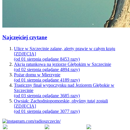
Najczęściej czytane
Ulice w Szczecinie zalane, alerty prawie w całym kraju
[ZDJĘCIA]
(od 01 sierpnia oglądane 8453 razy)
Akcja ratunkowa na jeziorze Głębokim w Szczecinie
(od 02 sierpnia oglądane 4894 razy)
Pożar domu w Mierzynie
(od 01 sierpnia oglądane 4189 razy)
Tragiczny finał wypoczynku nad Jeziorem Głębokie w
Szczecinie
(od 03 sierpnia oglądane 3685 razy)
Owsiak: Zachodniopomorskie, obyśmy tutaj zostali
[ZDJĘCIA]
(od 01 sierpnia oglądane 3077 razy)