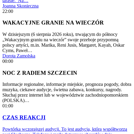
tarasie. Na…
Joanna Skonieczna
22:00
WAKACYJNE GRANIE NA WIECZÓR
W dzisiejszym (6 sierpnia 2026 roku), trwającym do północy
„Wakacyjnym graniu na wieczór” swoje przeboje przypomną
polscy artyści, m.in. Marika, Reni Jusis, Margaret, Kayah, Oskar
Cyms, Paweł…
Dorota Zamolska
00:00
NOC Z RADIEM SZCZECIN
Informacje regionalne, informacje miejskie, prognoza pogody, dobra
muzyka, ciekawe audycje, świetna zabawa, konkursy, nagrody.
Słuchaj przez internet lub w województwie zachodniopomorskiem
(POLSKA)…
01:00
CZAS REAKCJI
Powtórka wczorajszej audycji. To jest audycja, którą współtworzą