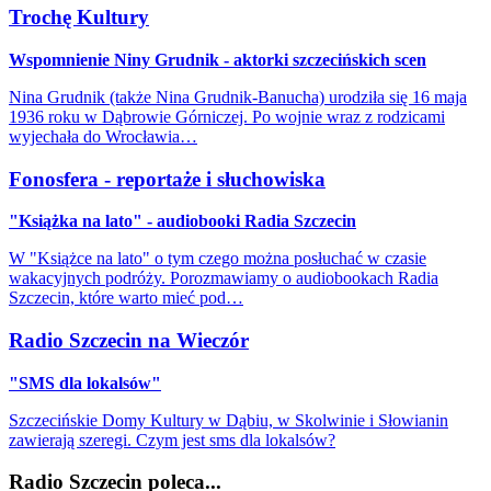
Trochę Kultury
Wspomnienie Niny Grudnik - aktorki szczecińskich scen
Nina Grudnik (także Nina Grudnik-Banucha) urodziła się 16 maja
1936 roku w Dąbrowie Górniczej. Po wojnie wraz z rodzicami
wyjechała do Wrocławia…
Fonosfera - reportaże i słuchowiska
"Książka na lato" - audiobooki Radia Szczecin
W "Książce na lato" o tym czego można posłuchać w czasie
wakacyjnych podróży. Porozmawiamy o audiobookach Radia
Szczecin, które warto mieć pod…
Radio Szczecin na Wieczór
"SMS dla lokalsów"
Szczecińskie Domy Kultury w Dąbiu, w Skolwinie i Słowianin
zawierają szeregi. Czym jest sms dla lokalsów?
Radio Szczecin poleca...