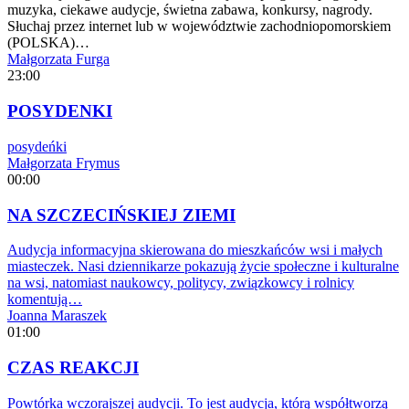
muzyka, ciekawe audycje, świetna zabawa, konkursy, nagrody.
Słuchaj przez internet lub w województwie zachodniopomorskiem
(POLSKA)…
Małgorzata Furga
23:00
POSYDENKI
posydeńki
Małgorzata Frymus
00:00
NA SZCZECIŃSKIEJ ZIEMI
Audycja informacyjna skierowana do mieszkańców wsi i małych
miasteczek. Nasi dziennikarze pokazują życie społeczne i kulturalne
na wsi, natomiast naukowcy, politycy, związkowcy i rolnicy
komentują…
Joanna Maraszek
01:00
CZAS REAKCJI
Powtórka wczorajszej audycji. To jest audycja, którą współtworzą