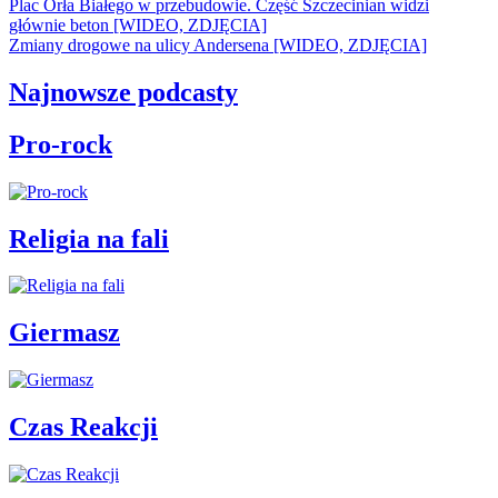
Plac Orła Białego w przebudowie. Część Szczecinian widzi
głównie beton [WIDEO, ZDJĘCIA]
Zmiany drogowe na ulicy Andersena [WIDEO, ZDJĘCIA]
Najnowsze podcasty
Pro-rock
Religia na fali
Giermasz
Czas Reakcji