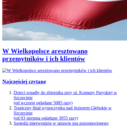
W Wielkopolsce aresztowano
przemytników i ich klientów
Najczęściej czytane
Dzieci wpadły do zbiornika przy ul. Komuny Paryskiej w
Szczecinie
(od wczoraj oglądane 5085 razy)
Tragiczny finał wypoczynku nad Jeziorem Głębokie w
Szczecinie
(od 03 sierpnia oglądane 3955 razy)
Sąsiedzi interweniują w sprawie psa pozostawionego