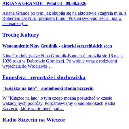
ARIANA GRANDE - Petal 03 - 09.08.2026
Ariana Grande po tym, jak skupiła się na aktorstwie i zagrała m.in. z
Robertem De Niro (premiera filmu "Poznaj swojego teścia" już w
listopadzie)…
Trochę Kultury
Wspomnienie Niny Grudnik - aktorki szczecińskich scen
Nina Grudnik (także Nina Grudnik-Banucha) urodziła się 16 maja
1936 roku w Dąbrowie Górniczej. Po wojnie wraz z rodzicami
wyjechała do Wrocławia…
Fonosfera - reportaże i słuchowiska
"Książka na lato" - audiobooki Radia Szczecin
W "Książce na lato" o tym czego można posłuchać w czasie
wakacyjnych podróży. Porozmawiamy o audiobookach Radia
Szczecin, które warto mieć pod…
Radio Szczecin na Wieczór