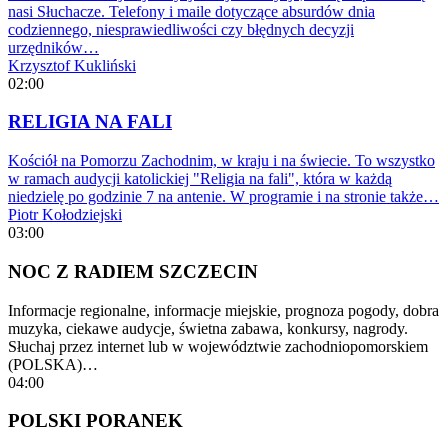
nasi Słuchacze. Telefony i maile dotyczące absurdów dnia
codziennego, niesprawiedliwości czy błędnych decyzji
urzędników…
Krzysztof Kukliński
02:00
RELIGIA NA FALI
Kościół na Pomorzu Zachodnim, w kraju i na świecie. To wszystko
w ramach audycji katolickiej "Religia na fali", która w każdą
niedzielę po godzinie 7 na antenie. W programie i na stronie także…
Piotr Kołodziejski
03:00
NOC Z RADIEM SZCZECIN
Informacje regionalne, informacje miejskie, prognoza pogody, dobra
muzyka, ciekawe audycje, świetna zabawa, konkursy, nagrody.
Słuchaj przez internet lub w województwie zachodniopomorskiem
(POLSKA)…
04:00
POLSKI PORANEK