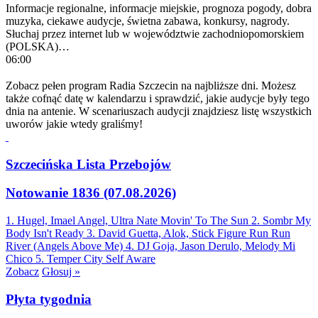
Informacje regionalne, informacje miejskie, prognoza pogody, dobra
muzyka, ciekawe audycje, świetna zabawa, konkursy, nagrody.
Słuchaj przez internet lub w województwie zachodniopomorskiem
(POLSKA)…
06:00
Zobacz pełen program Radia Szczecin na najbliższe dni. Możesz
także cofnąć datę w kalendarzu i sprawdzić, jakie audycje były tego
dnia na antenie. W scenariuszach audycji znajdziesz listę wszystkich
uworów jakie wtedy graliśmy!
Szczecińska Lista Przebojów
Notowanie 1836 (07.08.2026)
1. Hugel, Imael Angel, Ultra Nate
Movin' To The Sun
2. Sombr
My
Body Isn't Ready
3. David Guetta, Alok, Stick Figure
Run Run
River (Angels Above Me)
4. DJ Goja, Jason Derulo, Melody
Mi
Chico
5. Temper City
Self Aware
Zobacz
Głosuj »
Płyta tygodnia