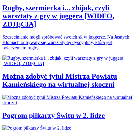
Rugby, szermierka i... zbijak, czyli
warsztaty z gry w juggera [WIDEO,
ZDJĘCIA]
Szczecinianie mogli spróbować swoich sił w juggerze. Na Jasnych
Błoniach odbywały się warsztaty tej dyscypliny, która jest
połączeniem rugby…
Można zdobyć tytuł Mistrza Powiatu
Kamieńskiego na wirtualnej skoczni
Pogrom piłkarzy Świtu w 2. lidze