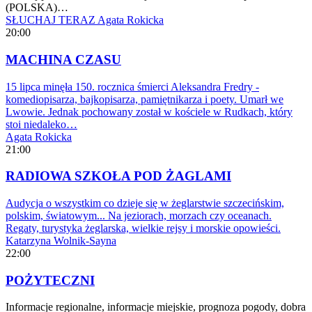
(POLSKA)…
SŁUCHAJ TERAZ
Agata Rokicka
20:00
MACHINA CZASU
15 lipca minęła 150. rocznica śmierci Aleksandra Fredry -
komediopisarza, bajkopisarza, pamiętnikarza i poety. Umarł we
Lwowie. Jednak pochowany został w kościele w Rudkach, który
stoi niedaleko…
Agata Rokicka
21:00
RADIOWA SZKOŁA POD ŻAGLAMI
Audycja o wszystkim co dzieje się w żeglarstwie szczecińskim,
polskim, światowym... Na jeziorach, morzach czy oceanach.
Regaty, turystyka żeglarska, wielkie rejsy i morskie opowieści.
Katarzyna Wolnik-Sayna
22:00
POŻYTECZNI
Informacje regionalne, informacje miejskie, prognoza pogody, dobra