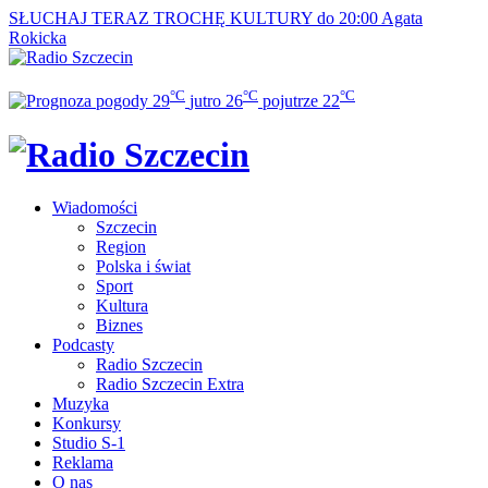
SŁUCHAJ TERAZ
TROCHĘ KULTURY do 20:00
Agata
Rokicka
°C
°C
°C
29
jutro
26
pojutrze
22
Wiadomości
Szczecin
Region
Polska i świat
Sport
Kultura
Biznes
Podcasty
Radio Szczecin
Radio Szczecin Extra
Muzyka
Konkursy
Studio S-1
Reklama
O nas