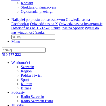
Kontakt
Struktura organizacyjna
Ogłoszenia, przetargi
Najlepiej po prostu do nas zadzwoń
Odwiedź nas na
Facebook-u
Odwiedź nas na X
Odwiedź nas na Instagram-ie
Odwiedź nas na TikTok-u
Szukaj nas na Spotify
Wyślij do
nas wiadomość
Szukaj
Menu
510 777 222
Wiadomości
Szczecin
Region
Polska i świat
Sport
Kultura
Biznes
Podcasty
Radio Szczecin
Radio Szczecin Extra
Muzyka