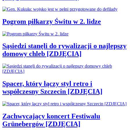
Pogrom piłkarzy Świtu w 2. lidze
Sąsiedzi stanęli do rywalizacji o najlepszy
domowy chleb [ZDJĘCIA]
Spacer, który łączy styl retro i
współczesny Szczecin [ZDJĘCIA]
Zachwycający koncert Festiwalu
Grünebergów [ZDJĘCIA]