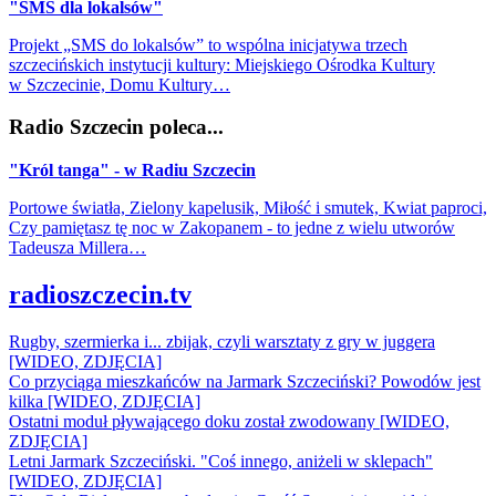
"SMS dla lokalsów"
Projekt „SMS do lokalsów” to wspólna inicjatywa trzech
szczecińskich instytucji kultury: Miejskiego Ośrodka Kultury
w Szczecinie, Domu Kultury…
Radio Szczecin poleca...
"Król tanga" - w Radiu Szczecin
Portowe światła, Zielony kapelusik, Miłość i smutek, Kwiat paproci,
Czy pamiętasz tę noc w Zakopanem - to jedne z wielu utworów
Tadeusza Millera…
radioszczecin.tv
Rugby, szermierka i... zbijak, czyli warsztaty z gry w juggera
[WIDEO, ZDJĘCIA]
Co przyciąga mieszkańców na Jarmark Szczeciński? Powodów jest
kilka [WIDEO, ZDJĘCIA]
Ostatni moduł pływającego doku został zwodowany [WIDEO,
ZDJĘCIA]
Letni Jarmark Szczeciński. "Coś innego, aniżeli w sklepach"
[WIDEO, ZDJĘCIA]