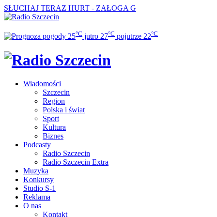
SŁUCHAJ TERAZ
HURT - ZAŁOGA G
°C
°C
°C
25
jutro
27
pojutrze
22
Wiadomości
Szczecin
Region
Polska i świat
Sport
Kultura
Biznes
Podcasty
Radio Szczecin
Radio Szczecin Extra
Muzyka
Konkursy
Studio S-1
Reklama
O nas
Kontakt