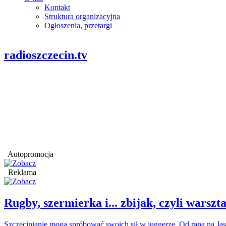
Kontakt
Struktura organizacyjna
Ogłoszenia, przetargi
radioszczecin.tv
Autopromocja
Reklama
Rugby, szermierka i... zbijak, czyli war
Szczecinianie mogą spróbować swoich sił w juggerze. Od rana na Jas