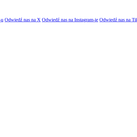
-u
Odwiedź nas na X
Odwiedź nas na Instagram-ie
Odwiedź nas na Ti