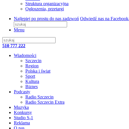
Struktura organizacyjna
Ogłoszenia, przetargi
Najlepiej po prostu do nas zadzwoń
Odwiedź nas na Facebook
Menu
510 777 222
Wiadomości
Szczecin
Region
Polska i świat
Sport
Kultura
Biznes
Podcasty
Radio Szczecin
Radio Szczecin Extra
Muzyka
Konkursy
Studio S-1
Reklama
O nas