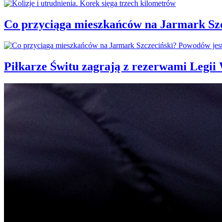
Co przyciąga mieszkańców na Jarmark Sz
Piłkarze Świtu zagrają z rezerwami Legi