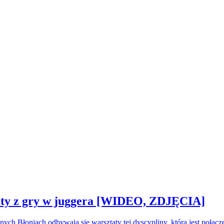
sztaty z gry w juggera [WIDEO, ZDJĘCIA]
nych Błoniach odbywają się warsztaty tej dyscypliny, która jest połą