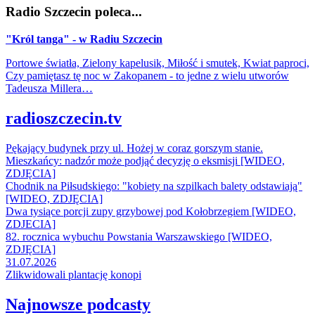
Radio Szczecin poleca...
"Król tanga" - w Radiu Szczecin
Portowe światła, Zielony kapelusik, Miłość i smutek, Kwiat paproci,
Czy pamiętasz tę noc w Zakopanem - to jedne z wielu utworów
Tadeusza Millera…
radioszczecin.tv
Pękający budynek przy ul. Hożej w coraz gorszym stanie.
Mieszkańcy: nadzór może podjąć decyzję o eksmisji [WIDEO,
ZDJĘCIA]
Chodnik na Piłsudskiego: "kobiety na szpilkach balety odstawiają"
[WIDEO, ZDJĘCIA]
Dwa tysiące porcji zupy grzybowej pod Kołobrzegiem [WIDEO,
ZDJECIA]
82. rocznica wybuchu Powstania Warszawskiego [WIDEO,
ZDJĘCIA]
31.07.2026
Zlikwidowali plantację konopi
Najnowsze podcasty