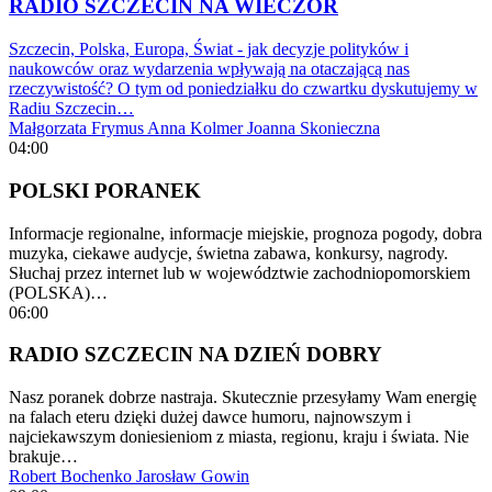
RADIO SZCZECIN NA WIECZÓR
Szczecin, Polska, Europa, Świat - jak decyzje polityków i
naukowców oraz wydarzenia wpływają na otaczającą nas
rzeczywistość? O tym od poniedziałku do czwartku dyskutujemy w
Radiu Szczecin…
Małgorzata Frymus
Anna Kolmer
Joanna Skonieczna
04:00
POLSKI PORANEK
Informacje regionalne, informacje miejskie, prognoza pogody, dobra
muzyka, ciekawe audycje, świetna zabawa, konkursy, nagrody.
Słuchaj przez internet lub w województwie zachodniopomorskiem
(POLSKA)…
06:00
RADIO SZCZECIN NA DZIEŃ DOBRY
Nasz poranek dobrze nastraja. Skutecznie przesyłamy Wam energię
na falach eteru dzięki dużej dawce humoru, najnowszym i
najciekawszym doniesieniom z miasta, regionu, kraju i świata. Nie
brakuje…
Robert Bochenko
Jarosław Gowin