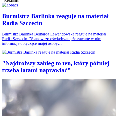
Reklama
Burmistrz Barlinka reaguje na materiał
Radia Szczecin
Burmistrz Barlinka Bernarda Lewandowska reaguje na materiał
Radia Szczecin. "Stanowczo oświadczam, że zawarte w nim
informacje dotyczące mojej osoby…
"Najdroższy zabieg to ten, który później
trzeba latami naprawiać"