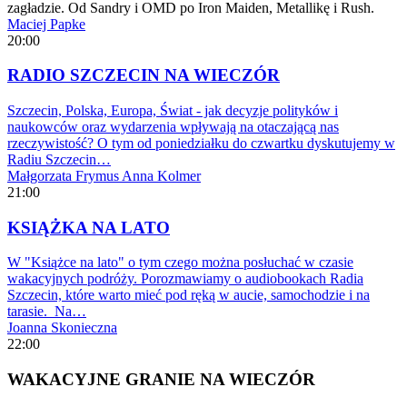
zagładzie. Od Sandry i OMD po Iron Maiden, Metallikę i Rush.
Maciej Papke
20:00
RADIO SZCZECIN NA WIECZÓR
Szczecin, Polska, Europa, Świat - jak decyzje polityków i
naukowców oraz wydarzenia wpływają na otaczającą nas
rzeczywistość? O tym od poniedziałku do czwartku dyskutujemy w
Radiu Szczecin…
Małgorzata Frymus
Anna Kolmer
21:00
KSIĄŻKA NA LATO
W "Książce na lato" o tym czego można posłuchać w czasie
wakacyjnych podróży. Porozmawiamy o audiobookach Radia
Szczecin, które warto mieć pod ręką w aucie, samochodzie i na
tarasie. Na…
Joanna Skonieczna
22:00
WAKACYJNE GRANIE NA WIECZÓR