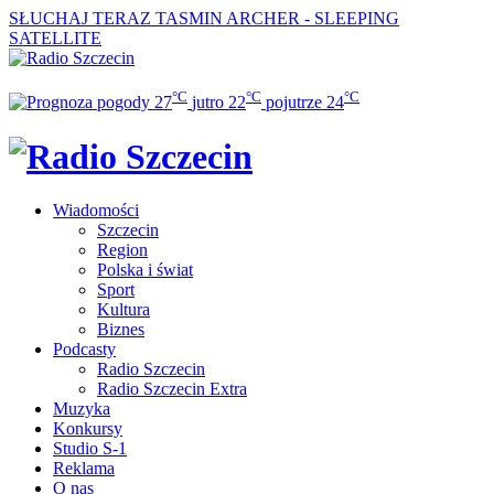
SŁUCHAJ TERAZ
TASMIN ARCHER - SLEEPING
SATELLITE
°C
°C
°C
27
jutro
22
pojutrze
24
Wiadomości
Szczecin
Region
Polska i świat
Sport
Kultura
Biznes
Podcasty
Radio Szczecin
Radio Szczecin Extra
Muzyka
Konkursy
Studio S-1
Reklama
O nas