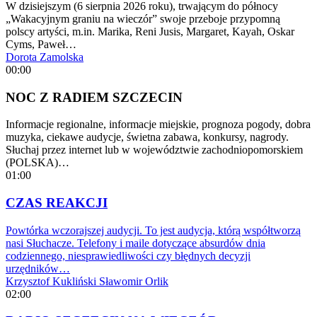
W dzisiejszym (6 sierpnia 2026 roku), trwającym do północy
„Wakacyjnym graniu na wieczór” swoje przeboje przypomną
polscy artyści, m.in. Marika, Reni Jusis, Margaret, Kayah, Oskar
Cyms, Paweł…
Dorota Zamolska
00:00
NOC Z RADIEM SZCZECIN
Informacje regionalne, informacje miejskie, prognoza pogody, dobra
muzyka, ciekawe audycje, świetna zabawa, konkursy, nagrody.
Słuchaj przez internet lub w województwie zachodniopomorskiem
(POLSKA)…
01:00
CZAS REAKCJI
Powtórka wczorajszej audycji. To jest audycja, którą współtworzą
nasi Słuchacze. Telefony i maile dotyczące absurdów dnia
codziennego, niesprawiedliwości czy błędnych decyzji
urzędników…
Krzysztof Kukliński
Sławomir Orlik
02:00