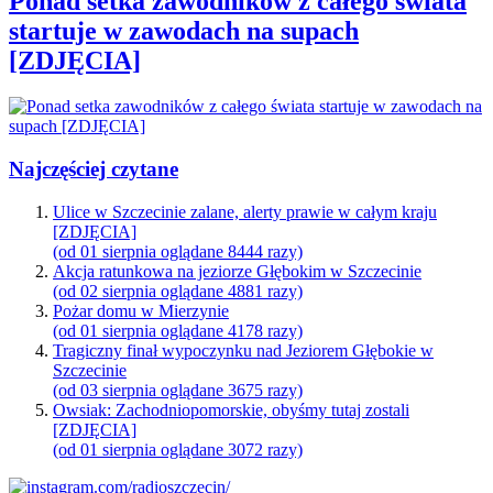
Ponad setka zawodników z całego świata
startuje w zawodach na supach
[ZDJĘCIA]
Najczęściej czytane
Ulice w Szczecinie zalane, alerty prawie w całym kraju
[ZDJĘCIA]
(od 01 sierpnia oglądane 8444 razy)
Akcja ratunkowa na jeziorze Głębokim w Szczecinie
(od 02 sierpnia oglądane 4881 razy)
Pożar domu w Mierzynie
(od 01 sierpnia oglądane 4178 razy)
Tragiczny finał wypoczynku nad Jeziorem Głębokie w
Szczecinie
(od 03 sierpnia oglądane 3675 razy)
Owsiak: Zachodniopomorskie, obyśmy tutaj zostali
[ZDJĘCIA]
(od 01 sierpnia oglądane 3072 razy)