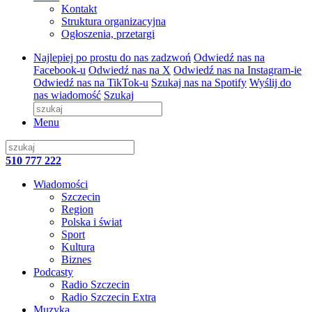
Kontakt
Struktura organizacyjna
Ogłoszenia, przetargi
Najlepiej po prostu do nas zadzwoń
Odwiedź nas na
Facebook-u
Odwiedź nas na X
Odwiedź nas na Instagram-ie
Odwiedź nas na TikTok-u
Szukaj nas na Spotify
Wyślij do
nas wiadomość
Szukaj
Menu
510 777 222
Wiadomości
Szczecin
Region
Polska i świat
Sport
Kultura
Biznes
Podcasty
Radio Szczecin
Radio Szczecin Extra
Muzyka