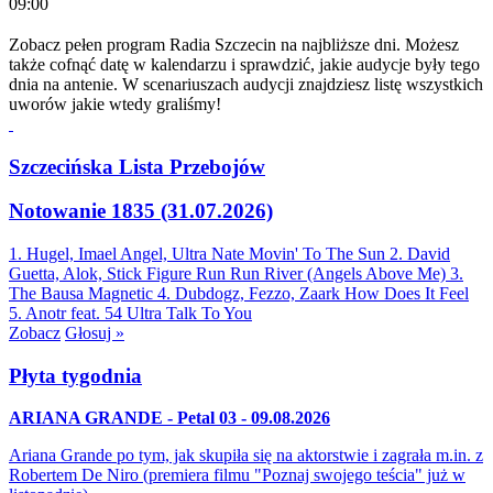
09:00
Zobacz pełen program Radia Szczecin na najbliższe dni. Możesz
także cofnąć datę w kalendarzu i sprawdzić, jakie audycje były tego
dnia na antenie. W scenariuszach audycji znajdziesz listę wszystkich
uworów jakie wtedy graliśmy!
Szczecińska Lista Przebojów
Notowanie 1835 (31.07.2026)
1. Hugel, Imael Angel, Ultra Nate
Movin' To The Sun
2. David
Guetta, Alok, Stick Figure
Run Run River (Angels Above Me)
3.
The Bausa
Magnetic
4. Dubdogz, Fezzo, Zaark
How Does It Feel
5. Anotr feat. 54 Ultra
Talk To You
Zobacz
Głosuj »
Płyta tygodnia
ARIANA GRANDE - Petal 03 - 09.08.2026
Ariana Grande po tym, jak skupiła się na aktorstwie i zagrała m.in. z
Robertem De Niro (premiera filmu "Poznaj swojego teścia" już w