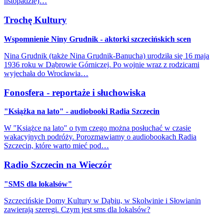
listopadzie)…
Trochę Kultury
Wspomnienie Niny Grudnik - aktorki szczecińskich scen
Nina Grudnik (także Nina Grudnik-Banucha) urodziła się 16 maja
1936 roku w Dąbrowie Górniczej. Po wojnie wraz z rodzicami
wyjechała do Wrocławia…
Fonosfera - reportaże i słuchowiska
"Książka na lato" - audiobooki Radia Szczecin
W "Książce na lato" o tym czego można posłuchać w czasie
wakacyjnych podróży. Porozmawiamy o audiobookach Radia
Szczecin, które warto mieć pod…
Radio Szczecin na Wieczór
"SMS dla lokalsów"
Szczecińskie Domy Kultury w Dąbiu, w Skolwinie i Słowianin
zawierają szeregi. Czym jest sms dla lokalsów?