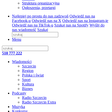
Struktura organizacyjna
Ogłoszenia, przetargi
Najlepiej po prostu do nas zadzwoń
Odwiedź nas na
Facebook-u
Odwiedź nas na X
Odwiedź nas na Instagram-ie
Odwiedź nas na TikTok-u
Szukaj nas na Spotify
Wyślij do
nas wiadomość
Szukaj
Menu
510 777 222
Wiadomości
Szczecin
Region
Polska i świat
Sport
Kultura
Biznes
Podcasty
Radio Szczecin
Radio Szczecin Extra
Muzyka
Konkursy