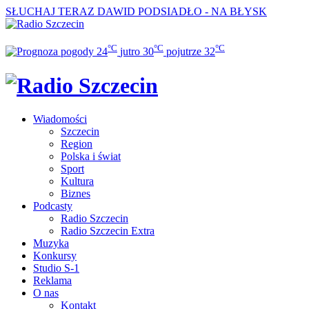
SŁUCHAJ TERAZ
DAWID PODSIADŁO - NA BŁYSK
°C
°C
°C
24
jutro
30
pojutrze
32
Wiadomości
Szczecin
Region
Polska i świat
Sport
Kultura
Biznes
Podcasty
Radio Szczecin
Radio Szczecin Extra
Muzyka
Konkursy
Studio S-1
Reklama
O nas
Kontakt