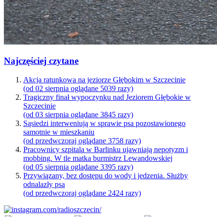
Najczęściej czytane
Akcja ratunkowa na jeziorze Głębokim w Szczecinie
(od 02 sierpnia oglądane 5039 razy)
Tragiczny finał wypoczynku nad Jeziorem Głębokie w
Szczecinie
(od 03 sierpnia oglądane 3845 razy)
Sąsiedzi interweniują w sprawie psa pozostawionego
samotnie w mieszkaniu
(od przedwczoraj oglądane 3758 razy)
Pracownicy szpitala w Barlinku ujawniają nepotyzm i
mobbing. W tle matka burmistrz Lewandowskiej
(od 05 sierpnia oglądane 3395 razy)
Przywiązany, bez dostępu do wody i jedzenia. Służby
odnalazły psa
(od przedwczoraj oglądane 2424 razy)