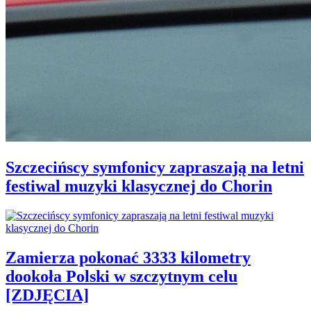
Szczecińscy symfonicy zapraszają na letni
festiwal muzyki klasycznej do Chorin
Zamierza pokonać 3333 kilometry
dookoła Polski w szczytnym celu
[ZDJĘCIA]