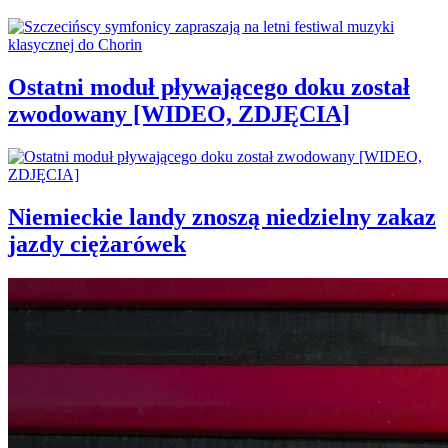
Ostatni moduł pływającego doku został
zwodowany [WIDEO, ZDJĘCIA]
Niemieckie landy znoszą niedzielny zakaz
jazdy ciężarówek