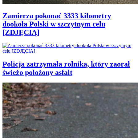
Zamierza pokonać 3333 kilometry
dookoła Polski w szczytnym celu
[ZDJĘCIA]
Policja zatrzymała rolnika, który zaorał
świeżo położony asfalt