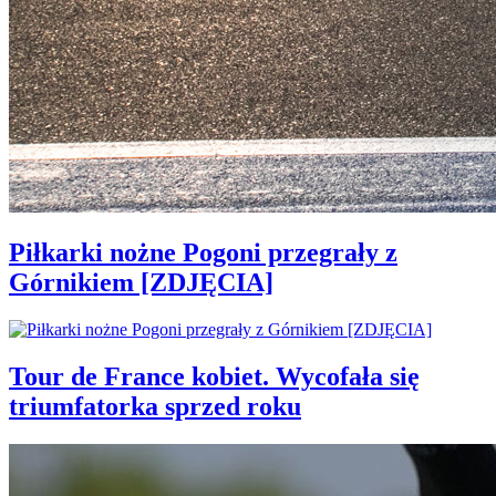
Piłkarki nożne Pogoni przegrały z
Górnikiem [ZDJĘCIA]
Tour de France kobiet. Wycofała się
triumfatorka sprzed roku