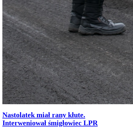
Nastolatek miał rany kłute.
Interweniował śmigłowiec LPR