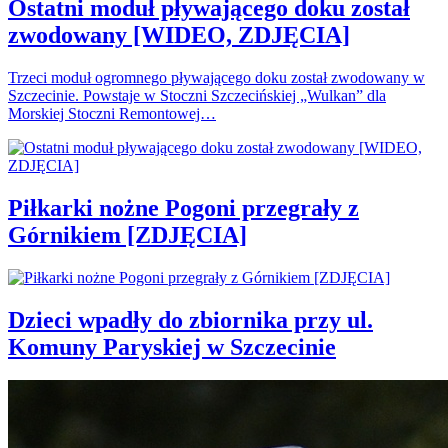
Ostatni moduł pływającego doku został
zwodowany [WIDEO, ZDJĘCIA]
Trzeci moduł ogromnego pływającego doku został zwodowany w
Szczecinie. Powstaje w Stoczni Szczecińskiej „Wulkan” dla
Morskiej Stoczni Remontowej…
Piłkarki nożne Pogoni przegrały z
Górnikiem [ZDJĘCIA]
Dzieci wpadły do zbiornika przy ul.
Komuny Paryskiej w Szczecinie