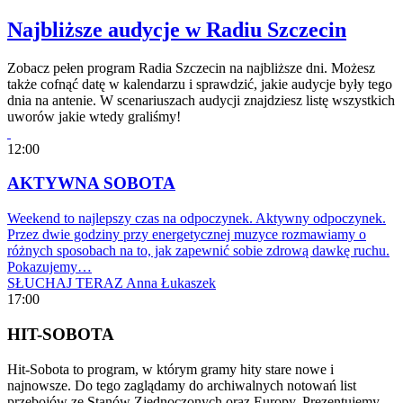
Najbliższe audycje w Radiu Szczecin
Zobacz pełen program Radia Szczecin na najbliższe dni. Możesz
także cofnąć datę w kalendarzu i sprawdzić, jakie audycje były tego
dnia na antenie. W scenariuszach audycji znajdziesz listę wszystkich
uworów jakie wtedy graliśmy!
12:00
AKTYWNA SOBOTA
Weekend to najlepszy czas na odpoczynek. Aktywny odpoczynek.
Przez dwie godziny przy energetycznej muzyce rozmawiamy o
różnych sposobach na to, jak zapewnić sobie zdrową dawkę ruchu.
Pokazujemy…
SŁUCHAJ TERAZ
Anna Łukaszek
17:00
HIT-SOBOTA
Hit-Sobota to program, w którym gramy hity stare nowe i
najnowsze. Do tego zaglądamy do archiwalnych notowań list
przebojów ze Stanów Zjednoczonych oraz Europy. Prezentujemy