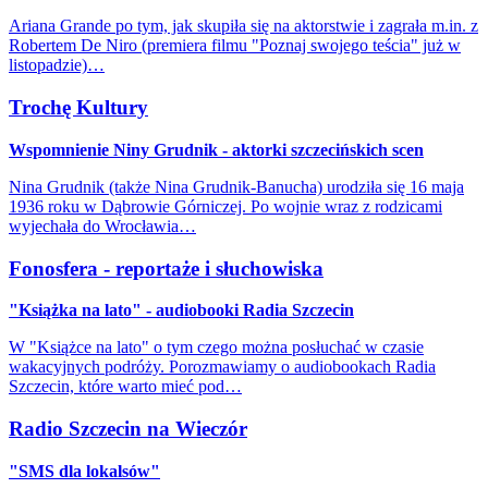
Ariana Grande po tym, jak skupiła się na aktorstwie i zagrała m.in. z
Robertem De Niro (premiera filmu "Poznaj swojego teścia" już w
listopadzie)…
Trochę Kultury
Wspomnienie Niny Grudnik - aktorki szczecińskich scen
Nina Grudnik (także Nina Grudnik-Banucha) urodziła się 16 maja
1936 roku w Dąbrowie Górniczej. Po wojnie wraz z rodzicami
wyjechała do Wrocławia…
Fonosfera - reportaże i słuchowiska
"Książka na lato" - audiobooki Radia Szczecin
W "Książce na lato" o tym czego można posłuchać w czasie
wakacyjnych podróży. Porozmawiamy o audiobookach Radia
Szczecin, które warto mieć pod…
Radio Szczecin na Wieczór
"SMS dla lokalsów"