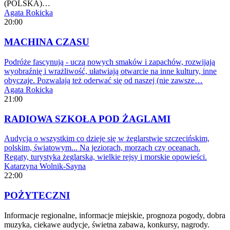
(POLSKA)…
Agata Rokicka
20:00
MACHINA CZASU
Podróże fascynują - uczą nowych smaków i zapachów, rozwijają
wyobraźnię i wrażliwość, ułatwiają otwarcie na inne kultury, inne
obyczaje. Pozwalają też oderwać się od naszej (nie zawsze…
Agata Rokicka
21:00
RADIOWA SZKOŁA POD ŻAGLAMI
Audycja o wszystkim co dzieje się w żeglarstwie szczecińskim,
polskim, światowym... Na jeziorach, morzach czy oceanach.
Regaty, turystyka żeglarska, wielkie rejsy i morskie opowieści.
Katarzyna Wolnik-Sayna
22:00
POŻYTECZNI
Informacje regionalne, informacje miejskie, prognoza pogody, dobra
muzyka, ciekawe audycje, świetna zabawa, konkursy, nagrody.