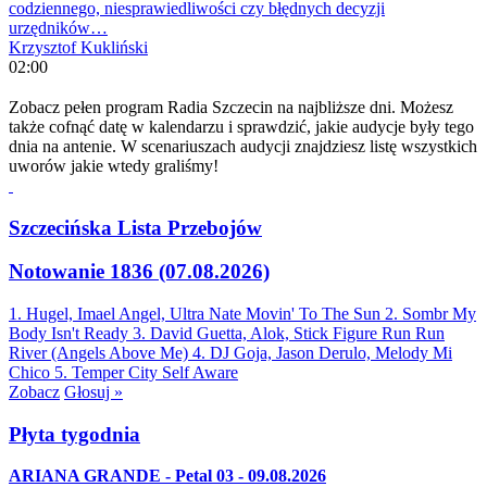
codziennego, niesprawiedliwości czy błędnych decyzji
urzędników…
Krzysztof Kukliński
02:00
Zobacz pełen program Radia Szczecin na najbliższe dni. Możesz
także cofnąć datę w kalendarzu i sprawdzić, jakie audycje były tego
dnia na antenie. W scenariuszach audycji znajdziesz listę wszystkich
uworów jakie wtedy graliśmy!
Szczecińska Lista Przebojów
Notowanie 1836 (07.08.2026)
1. Hugel, Imael Angel, Ultra Nate
Movin' To The Sun
2. Sombr
My
Body Isn't Ready
3. David Guetta, Alok, Stick Figure
Run Run
River (Angels Above Me)
4. DJ Goja, Jason Derulo, Melody
Mi
Chico
5. Temper City
Self Aware
Zobacz
Głosuj »
Płyta tygodnia
ARIANA GRANDE - Petal 03 - 09.08.2026