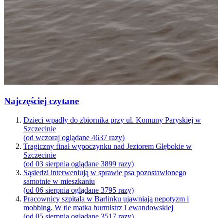
Najczęściej czytane
Dzieci wpadły do zbiornika przy ul. Komuny Paryskiej w
Szczecinie
(od wczoraj oglądane 4637 razy)
Tragiczny finał wypoczynku nad Jeziorem Głębokie w
Szczecinie
(od 03 sierpnia oglądane 3899 razy)
Sąsiedzi interweniują w sprawie psa pozostawionego
samotnie w mieszkaniu
(od 06 sierpnia oglądane 3795 razy)
Pracownicy szpitala w Barlinku ujawniają nepotyzm i
mobbing. W tle matka burmistrz Lewandowskiej
(od 05 sierpnia oglądane 3517 razy)