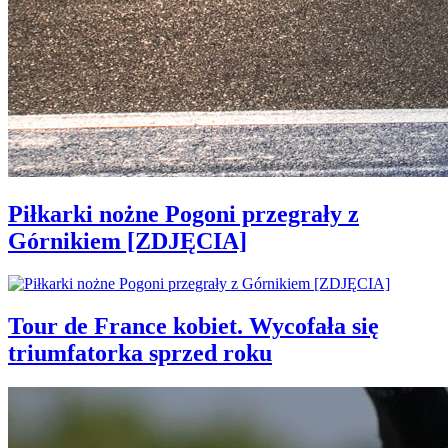
Piłkarki nożne Pogoni przegrały z
Górnikiem [ZDJĘCIA]
Tour de France kobiet. Wycofała się
triumfatorka sprzed roku