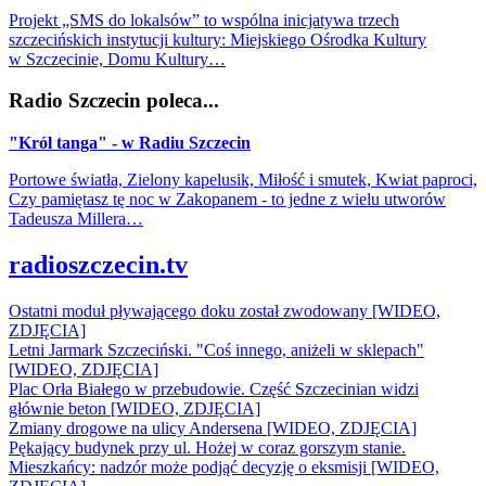
Projekt „SMS do lokalsów” to wspólna inicjatywa trzech
szczecińskich instytucji kultury: Miejskiego Ośrodka Kultury
w Szczecinie, Domu Kultury…
Radio Szczecin poleca...
"Król tanga" - w Radiu Szczecin
Portowe światła, Zielony kapelusik, Miłość i smutek, Kwiat paproci,
Czy pamiętasz tę noc w Zakopanem - to jedne z wielu utworów
Tadeusza Millera…
radioszczecin.tv
Ostatni moduł pływającego doku został zwodowany [WIDEO,
ZDJĘCIA]
Letni Jarmark Szczeciński. "Coś innego, aniżeli w sklepach"
[WIDEO, ZDJĘCIA]
Plac Orła Białego w przebudowie. Część Szczecinian widzi
głównie beton [WIDEO, ZDJĘCIA]
Zmiany drogowe na ulicy Andersena [WIDEO, ZDJĘCIA]
Pękający budynek przy ul. Hożej w coraz gorszym stanie.
Mieszkańcy: nadzór może podjąć decyzję o eksmisji [WIDEO,