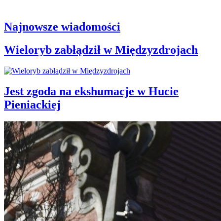
Najnowsze wiadomości
Wieloryb zabłądził w Międzyzdrojach
Jest zgoda na ekshumacje w Hucie
Pieniackiej