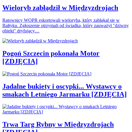
Wieloryb zabłądził w Międzyzdrojach
Ratownicy WOPR eskortowali wieloryba, który zabłąkał się w
Bałtyku. Zgłoszenie otrzymali od świadka, który zauważył "dziwny
obiekt" dryfujący…
Pogoń Szczecin pokonała Motor
[ZDJĘCIA]
Jadalne bukiety i oscypki... Wystawcy o
smakach Letniego Jarmarku [ZDJĘCIA]
Trwa Targ Rybny w Międzyzdrojach