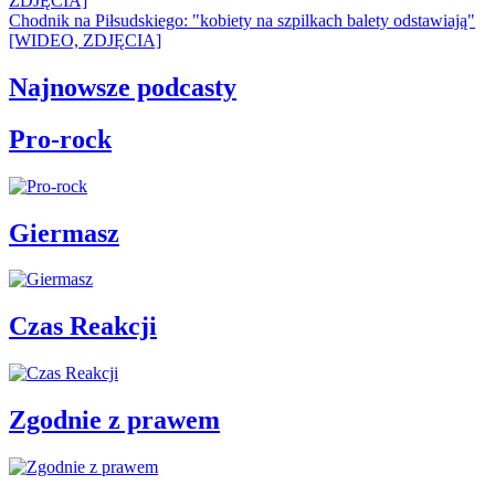
ZDJĘCIA]
Chodnik na Piłsudskiego: "kobiety na szpilkach balety odstawiają"
[WIDEO, ZDJĘCIA]
Najnowsze podcasty
Pro-rock
Giermasz
Czas Reakcji
Zgodnie z prawem