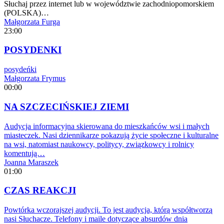
Słuchaj przez internet lub w województwie zachodniopomorskiem
(POLSKA)…
Małgorzata Furga
23:00
POSYDENKI
posydeńki
Małgorzata Frymus
00:00
NA SZCZECIŃSKIEJ ZIEMI
Audycja informacyjna skierowana do mieszkańców wsi i małych
miasteczek. Nasi dziennikarze pokazują życie społeczne i kulturalne
na wsi, natomiast naukowcy, politycy, związkowcy i rolnicy
komentują…
Joanna Maraszek
01:00
CZAS REAKCJI
Powtórka wczorajszej audycji. To jest audycja, którą współtworzą
nasi Słuchacze. Telefony i maile dotyczące absurdów dnia