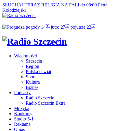
SŁUCHAJ TERAZ
RELIGIA NA FALI do 08:00
Piotr
Kołodziejski
°C
°C
°C
14
jutro
27
pojutrze
22
Wiadomości
Szczecin
Region
Polska i świat
Sport
Kultura
Biznes
Podcasty
Radio Szczecin
Radio Szczecin Extra
Muzyka
Konkursy
Studio S-1
Reklama
O nas