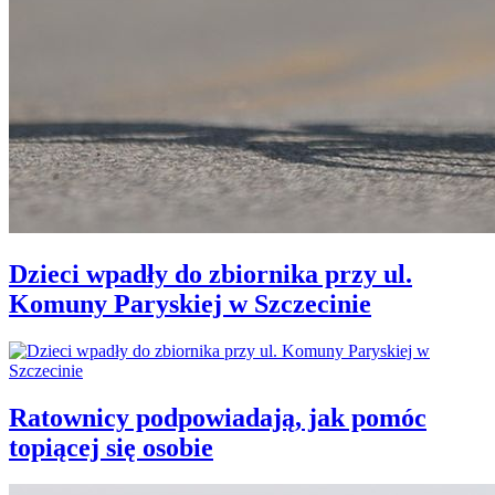
Dzieci wpadły do zbiornika przy ul.
Komuny Paryskiej w Szczecinie
Ratownicy podpowiadają, jak pomóc
topiącej się osobie