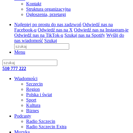
Kontakt
Struktura organizacyjna
Ogłoszenia, przetargi
Najlepiej po prostu do nas zadzwoń
Odwiedź nas na
Facebook-u
Odwiedź nas na X
Odwiedź nas na Instagram-ie
Odwiedź nas na TikTok-u
Szukaj nas na Spotify
Wyślij do
nas wiadomość
Szukaj
Menu
510 777 222
Wiadomości
Szczecin
Region
Polska i świat
Sport
Kultura
Biznes
Podcasty
Radio Szczecin
Radio Szczecin Extra
Muzyka