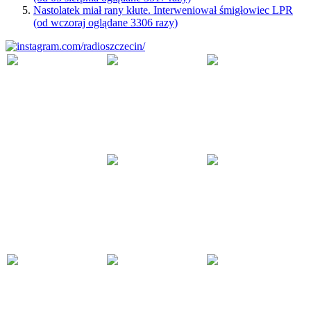
Nastolatek miał rany kłute. Interweniował śmigłowiec LPR
(od wczoraj oglądane 3306 razy)