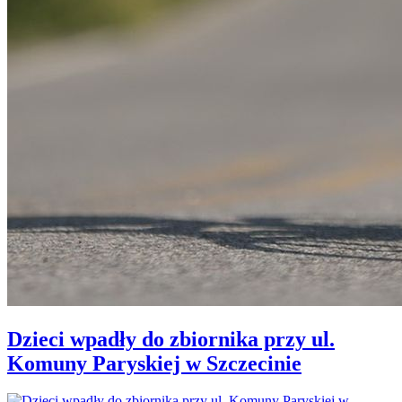
Dzieci wpadły do zbiornika przy ul.
Komuny Paryskiej w Szczecinie