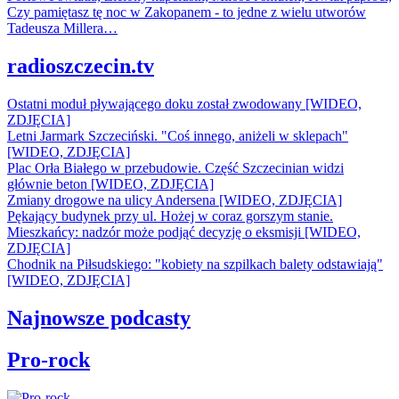
Czy pamiętasz tę noc w Zakopanem - to jedne z wielu utworów
Tadeusza Millera…
radioszczecin.tv
Ostatni moduł pływającego doku został zwodowany [WIDEO,
ZDJĘCIA]
Letni Jarmark Szczeciński. "Coś innego, aniżeli w sklepach"
[WIDEO, ZDJĘCIA]
Plac Orła Białego w przebudowie. Część Szczecinian widzi
głównie beton [WIDEO, ZDJĘCIA]
Zmiany drogowe na ulicy Andersena [WIDEO, ZDJĘCIA]
Pękający budynek przy ul. Hożej w coraz gorszym stanie.
Mieszkańcy: nadzór może podjąć decyzję o eksmisji [WIDEO,
ZDJĘCIA]
Chodnik na Piłsudskiego: "kobiety na szpilkach balety odstawiają"
[WIDEO, ZDJĘCIA]
Najnowsze podcasty
Pro-rock