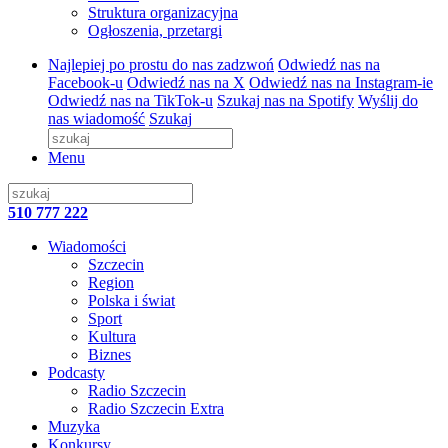
Struktura organizacyjna
Ogłoszenia, przetargi
Najlepiej po prostu do nas zadzwoń
Odwiedź nas na
Facebook-u
Odwiedź nas na X
Odwiedź nas na Instagram-ie
Odwiedź nas na TikTok-u
Szukaj nas na Spotify
Wyślij do
nas wiadomość
Szukaj
Menu
510 777 222
Wiadomości
Szczecin
Region
Polska i świat
Sport
Kultura
Biznes
Podcasty
Radio Szczecin
Radio Szczecin Extra
Muzyka
Konkursy