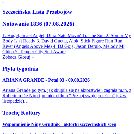
Szczecińska Lista Przebojów
Notowanie 1836 (07.08.2026)
1. Hugel, Imael Angel, Ultra Nate
Movin' To The Sun
2. Sombr
My
Body Isn't Ready
3. David Guetta, Alok, Stick Figure
Run Run
River (Angels Above Me)
4. DJ Goja, Jason Derulo, Melody
Mi
Chico
5. Temper City
Self Aware
Zobacz
Głosuj »
Płyta tygodnia
ARIANA GRANDE - Petal 03 - 09.08.2026
Ariana Grande po tym, jak skupiła się na aktorstwie i zagrała m.in. z
Robertem De Niro (premiera filmu "Poznaj swojego teścia" już w
listopadzie)…
Trochę Kultury
Wspomnienie Niny Grudnik - aktorki szczecińskich scen