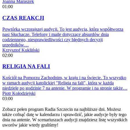
Joanna Maraszek
01:00
CZAS REAKCJI
Powtórka wczorajszej audycji. To jest audycja, którą współtworzą
nasi Słuchacze. Telefony i maile dotyczące absurdów dnia
codziennego, niesprawiedliwości czy błędnych decyzji
urzędników…
Krzysztof Kukliński
02:00
RELIGIA NA FALI
Kościół na Pomorzu Zachodnim, w kraju i na świecie. To wszystko
w ramach audycji katolickiej "Religia na fali", która w każdą
niedzielę po godzinie 7 na antenie. W programie i na stronie także…
Piotr Kołodziejski
03:00
Zobacz pełen program Radia Szczecin na najbliższe dni. Możesz
także cofnąć datę w kalendarzu i sprawdzić, jakie audycje były tego
dnia na antenie. W scenariuszach audycji znajdziesz listę wszystkich
uworów jakie wtedy graliśmy!