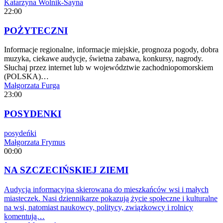
Katarzyna Wolnik-Sayna
22:00
POŻYTECZNI
Informacje regionalne, informacje miejskie, prognoza pogody, dobra
muzyka, ciekawe audycje, świetna zabawa, konkursy, nagrody.
Słuchaj przez internet lub w województwie zachodniopomorskiem
(POLSKA)…
Małgorzata Furga
23:00
POSYDENKI
posydeńki
Małgorzata Frymus
00:00
NA SZCZECIŃSKIEJ ZIEMI
Audycja informacyjna skierowana do mieszkańców wsi i małych
miasteczek. Nasi dziennikarze pokazują życie społeczne i kulturalne
na wsi, natomiast naukowcy, politycy, związkowcy i rolnicy
komentują…