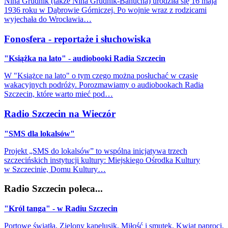
Nina Grudnik (także Nina Grudnik-Banucha) urodziła się 16 maja
1936 roku w Dąbrowie Górniczej. Po wojnie wraz z rodzicami
wyjechała do Wrocławia…
Fonosfera - reportaże i słuchowiska
"Książka na lato" - audiobooki Radia Szczecin
W "Książce na lato" o tym czego można posłuchać w czasie
wakacyjnych podróży. Porozmawiamy o audiobookach Radia
Szczecin, które warto mieć pod…
Radio Szczecin na Wieczór
"SMS dla lokalsów"
Projekt „SMS do lokalsów” to wspólna inicjatywa trzech
szczecińskich instytucji kultury: Miejskiego Ośrodka Kultury
w Szczecinie, Domu Kultury…
Radio Szczecin poleca...
"Król tanga" - w Radiu Szczecin
Portowe światła, Zielony kapelusik, Miłość i smutek, Kwiat paproci,