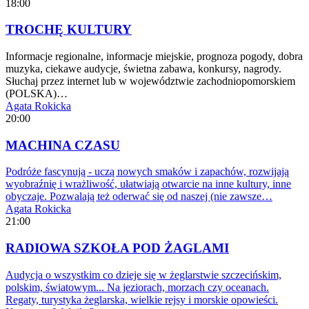
18:00
TROCHĘ KULTURY
Informacje regionalne, informacje miejskie, prognoza pogody, dobra
muzyka, ciekawe audycje, świetna zabawa, konkursy, nagrody.
Słuchaj przez internet lub w województwie zachodniopomorskiem
(POLSKA)…
Agata Rokicka
20:00
MACHINA CZASU
Podróże fascynują - uczą nowych smaków i zapachów, rozwijają
wyobraźnię i wrażliwość, ułatwiają otwarcie na inne kultury, inne
obyczaje. Pozwalają też oderwać się od naszej (nie zawsze…
Agata Rokicka
21:00
RADIOWA SZKOŁA POD ŻAGLAMI
Audycja o wszystkim co dzieje się w żeglarstwie szczecińskim,
polskim, światowym... Na jeziorach, morzach czy oceanach.
Regaty, turystyka żeglarska, wielkie rejsy i morskie opowieści.