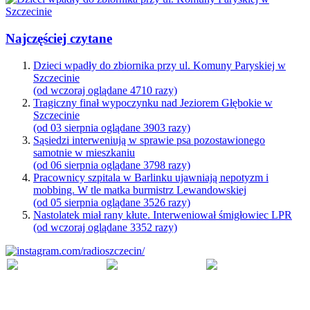
Najczęściej czytane
Dzieci wpadły do zbiornika przy ul. Komuny Paryskiej w
Szczecinie
(od wczoraj oglądane 4710 razy)
Tragiczny finał wypoczynku nad Jeziorem Głębokie w
Szczecinie
(od 03 sierpnia oglądane 3903 razy)
Sąsiedzi interweniują w sprawie psa pozostawionego
samotnie w mieszkaniu
(od 06 sierpnia oglądane 3798 razy)
Pracownicy szpitala w Barlinku ujawniają nepotyzm i
mobbing. W tle matka burmistrz Lewandowskiej
(od 05 sierpnia oglądane 3526 razy)
Nastolatek miał rany kłute. Interweniował śmigłowiec LPR
(od wczoraj oglądane 3352 razy)