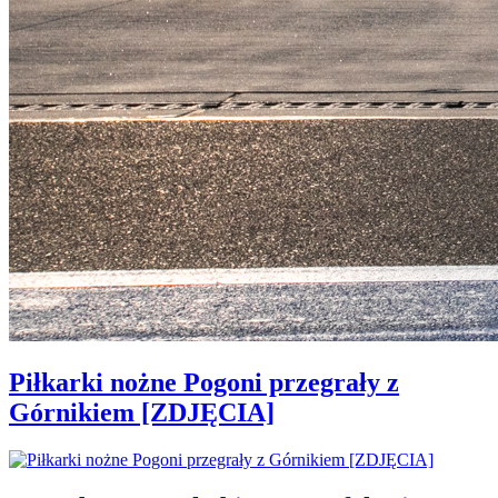
Piłkarki nożne Pogoni przegrały z
Górnikiem [ZDJĘCIA]