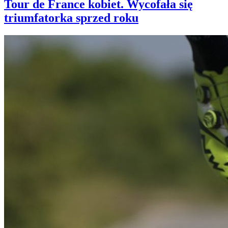
Tour de France kobiet. Wycofała się
triumfatorka sprzed roku