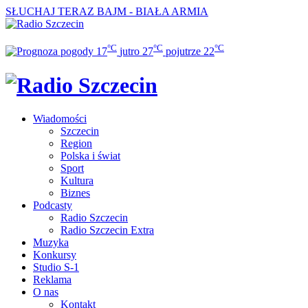
SŁUCHAJ TERAZ
BAJM - BIAŁA ARMIA
°C
°C
°C
17
jutro
27
pojutrze
22
Wiadomości
Szczecin
Region
Polska i świat
Sport
Kultura
Biznes
Podcasty
Radio Szczecin
Radio Szczecin Extra
Muzyka
Konkursy
Studio S-1
Reklama
O nas
Kontakt