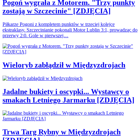
Pogoń wygrała z Motorem. "Trzy punkty
zostają w Szczecinie" [ZDJĘCIA]
Piłkarze Pogoni z kompletem punktów w trzeciej kolejce
ekstraklasy. Szczecinianie pokonali Motor Lublin 3:1, prowadząc do
przerwy 2:0. Gole w pierwszej…
Wieloryb zabłądził w Międzyzdrojach
Jadalne bukiety i oscypki... Wystawcy o
smakach Letniego Jarmarku [ZDJĘCIA]
Trwa Targ Rybny w Międzyzdrojach