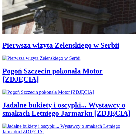
Pierwsza wizyta Zełenskiego w Serbii
Pogoń Szczecin pokonała Motor
[ZDJĘCIA]
Jadalne bukiety i oscypki... Wystawcy o
smakach Letniego Jarmarku [ZDJĘCIA]