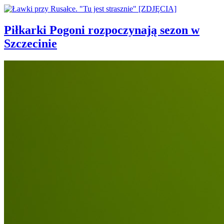
Piłkarki Pogoni rozpoczynają sezon w
Szczecinie