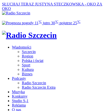
SŁUCHAJ TERAZ
JUSTYNA STECZKOWSKA - OKO ZA
OKO
°C
°C
°C
11
jutro
30
pojutrze
25
Wiadomości
Szczecin
Region
Polska i świat
Sport
Kultura
Biznes
Podcasty
Radio Szczecin
Radio Szczecin Extra
Muzyka
Konkursy
Studio S-1
Reklama
O nas