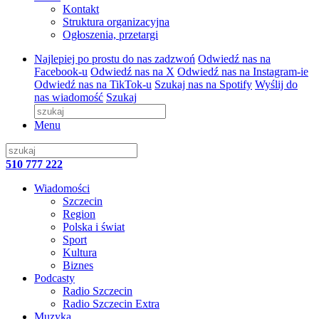
Kontakt
Struktura organizacyjna
Ogłoszenia, przetargi
Najlepiej po prostu do nas zadzwoń
Odwiedź nas na
Facebook-u
Odwiedź nas na X
Odwiedź nas na Instagram-ie
Odwiedź nas na TikTok-u
Szukaj nas na Spotify
Wyślij do
nas wiadomość
Szukaj
Menu
510 777 222
Wiadomości
Szczecin
Region
Polska i świat
Sport
Kultura
Biznes
Podcasty
Radio Szczecin
Radio Szczecin Extra
Muzyka