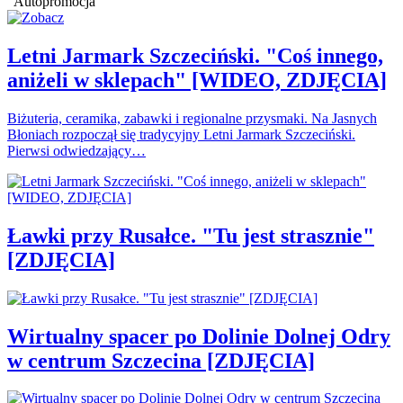
Autopromocja
Letni Jarmark Szczeciński. "Coś innego,
aniżeli w sklepach" [WIDEO, ZDJĘCIA]
Biżuteria, ceramika, zabawki i regionalne przysmaki. Na Jasnych
Błoniach rozpoczął się tradycyjny Letni Jarmark Szczeciński.
Pierwsi odwiedzający…
Ławki przy Rusałce. "Tu jest strasznie"
[ZDJĘCIA]
Wirtualny spacer po Dolinie Dolnej Odry
w centrum Szczecina [ZDJĘCIA]