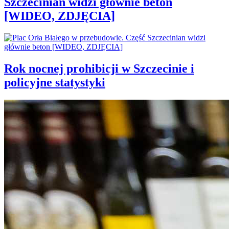
Szczecinian widzi głównie beton
[WIDEO, ZDJĘCIA]
Rok nocnej prohibicji w Szczecinie i
policyjne statystyki