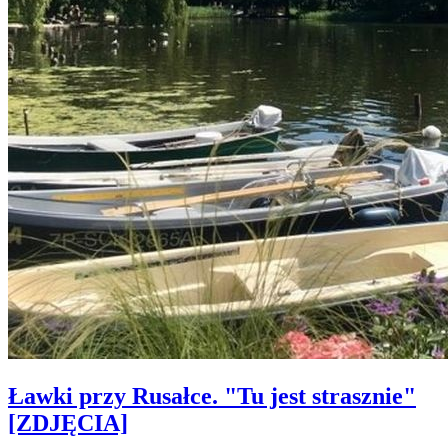
Ławki przy Rusałce. "Tu jest strasznie"
[ZDJĘCIA]