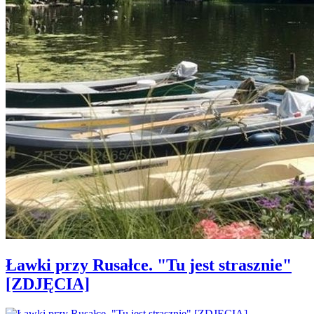
Ławki przy Rusałce. "Tu jest strasznie"
[ZDJĘCIA]