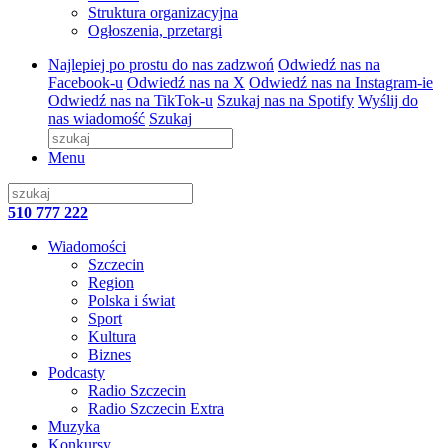
Struktura organizacyjna
Ogłoszenia, przetargi
Najlepiej po prostu do nas zadzwoń
Odwiedź nas na
Facebook-u
Odwiedź nas na X
Odwiedź nas na Instagram-ie
Odwiedź nas na TikTok-u
Szukaj nas na Spotify
Wyślij do
nas wiadomość
Szukaj
Menu
510 777 222
Wiadomości
Szczecin
Region
Polska i świat
Sport
Kultura
Biznes
Podcasty
Radio Szczecin
Radio Szczecin Extra
Muzyka
Konkursy