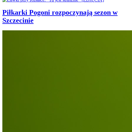
Piłkarki Pogoni rozpoczynają sezon w
Szczecinie