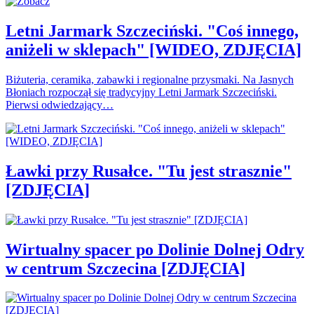
Letni Jarmark Szczeciński. "Coś innego,
aniżeli w sklepach" [WIDEO, ZDJĘCIA]
Biżuteria, ceramika, zabawki i regionalne przysmaki. Na Jasnych
Błoniach rozpoczął się tradycyjny Letni Jarmark Szczeciński.
Pierwsi odwiedzający…
Ławki przy Rusałce. "Tu jest strasznie"
[ZDJĘCIA]
Wirtualny spacer po Dolinie Dolnej Odry
w centrum Szczecina [ZDJĘCIA]