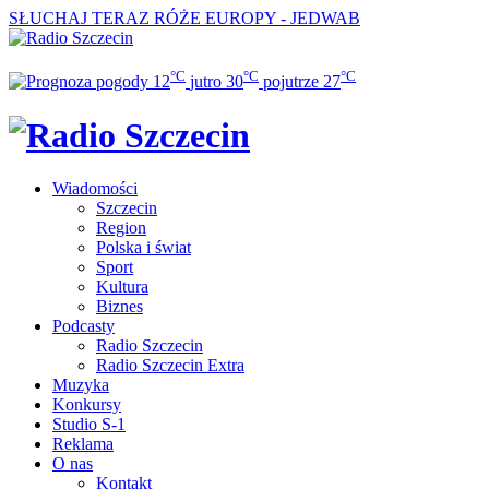
SŁUCHAJ TERAZ
RÓŻE EUROPY - JEDWAB
°C
°C
°C
12
jutro
30
pojutrze
27
Wiadomości
Szczecin
Region
Polska i świat
Sport
Kultura
Biznes
Podcasty
Radio Szczecin
Radio Szczecin Extra
Muzyka
Konkursy
Studio S-1
Reklama
O nas
Kontakt