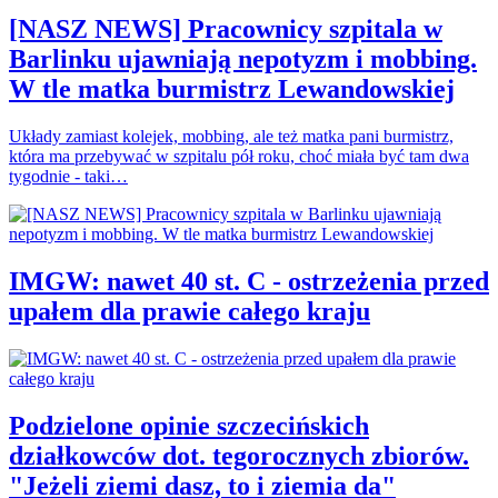
[NASZ NEWS] Pracownicy szpitala w
Barlinku ujawniają nepotyzm i mobbing.
W tle matka burmistrz Lewandowskiej
Układy zamiast kolejek, mobbing, ale też matka pani burmistrz,
która ma przebywać w szpitalu pół roku, choć miała być tam dwa
tygodnie - taki…
IMGW: nawet 40 st. C - ostrzeżenia przed
upałem dla prawie całego kraju
Podzielone opinie szczecińskich
działkowców dot. tegorocznych zbiorów.
"Jeżeli ziemi dasz, to i ziemia da"