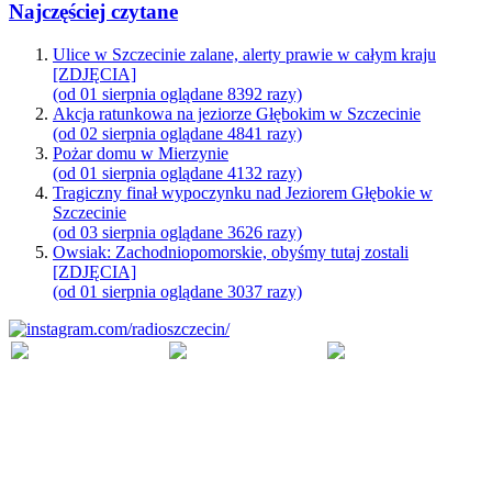
Najczęściej czytane
Ulice w Szczecinie zalane, alerty prawie w całym kraju
[ZDJĘCIA]
(od 01 sierpnia oglądane 8392 razy)
Akcja ratunkowa na jeziorze Głębokim w Szczecinie
(od 02 sierpnia oglądane 4841 razy)
Pożar domu w Mierzynie
(od 01 sierpnia oglądane 4132 razy)
Tragiczny finał wypoczynku nad Jeziorem Głębokie w
Szczecinie
(od 03 sierpnia oglądane 3626 razy)
Owsiak: Zachodniopomorskie, obyśmy tutaj zostali
[ZDJĘCIA]
(od 01 sierpnia oglądane 3037 razy)