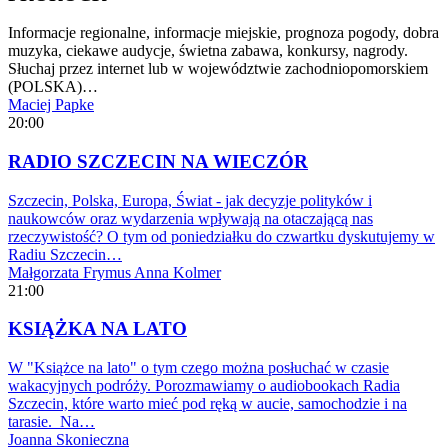
Informacje regionalne, informacje miejskie, prognoza pogody, dobra
muzyka, ciekawe audycje, świetna zabawa, konkursy, nagrody.
Słuchaj przez internet lub w województwie zachodniopomorskiem
(POLSKA)…
Maciej Papke
20:00
RADIO SZCZECIN NA WIECZÓR
Szczecin, Polska, Europa, Świat - jak decyzje polityków i
naukowców oraz wydarzenia wpływają na otaczającą nas
rzeczywistość? O tym od poniedziałku do czwartku dyskutujemy w
Radiu Szczecin…
Małgorzata Frymus
Anna Kolmer
21:00
KSIĄŻKA NA LATO
W "Książce na lato" o tym czego można posłuchać w czasie
wakacyjnych podróży. Porozmawiamy o audiobookach Radia
Szczecin, które warto mieć pod ręką w aucie, samochodzie i na
tarasie. Na…
Joanna Skonieczna