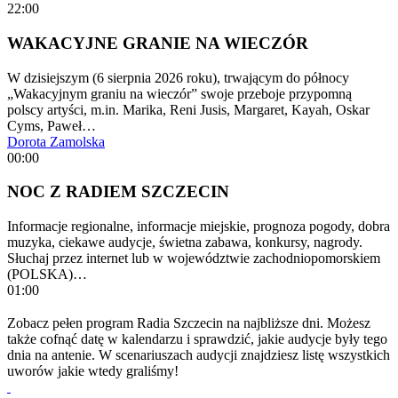
22:00
WAKACYJNE GRANIE NA WIECZÓR
W dzisiejszym (6 sierpnia 2026 roku), trwającym do północy
„Wakacyjnym graniu na wieczór” swoje przeboje przypomną
polscy artyści, m.in. Marika, Reni Jusis, Margaret, Kayah, Oskar
Cyms, Paweł…
Dorota Zamolska
00:00
NOC Z RADIEM SZCZECIN
Informacje regionalne, informacje miejskie, prognoza pogody, dobra
muzyka, ciekawe audycje, świetna zabawa, konkursy, nagrody.
Słuchaj przez internet lub w województwie zachodniopomorskiem
(POLSKA)…
01:00
Zobacz pełen program Radia Szczecin na najbliższe dni. Możesz
także cofnąć datę w kalendarzu i sprawdzić, jakie audycje były tego
dnia na antenie. W scenariuszach audycji znajdziesz listę wszystkich
uworów jakie wtedy graliśmy!