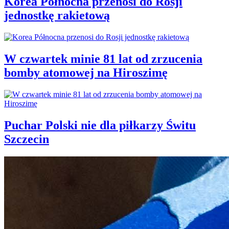
Korea Północna przenosi do Rosji
jednostkę rakietową
W czwartek minie 81 lat od zrzucenia
bomby atomowej na Hiroszimę
Puchar Polski nie dla piłkarzy Świtu
Szczecin