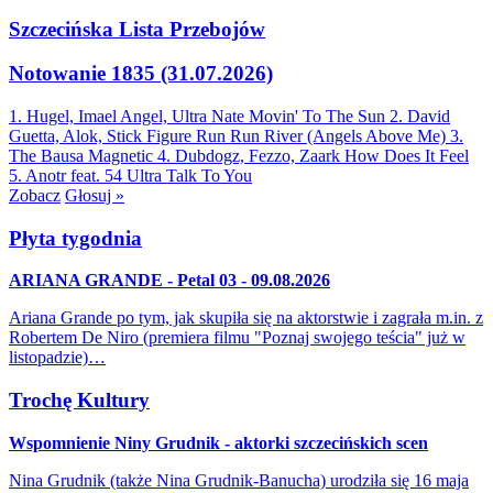
Szczecińska Lista Przebojów
Notowanie 1835 (31.07.2026)
1. Hugel, Imael Angel, Ultra Nate
Movin' To The Sun
2. David
Guetta, Alok, Stick Figure
Run Run River (Angels Above Me)
3.
The Bausa
Magnetic
4. Dubdogz, Fezzo, Zaark
How Does It Feel
5. Anotr feat. 54 Ultra
Talk To You
Zobacz
Głosuj »
Płyta tygodnia
ARIANA GRANDE - Petal 03 - 09.08.2026
Ariana Grande po tym, jak skupiła się na aktorstwie i zagrała m.in. z
Robertem De Niro (premiera filmu "Poznaj swojego teścia" już w
listopadzie)…
Trochę Kultury
Wspomnienie Niny Grudnik - aktorki szczecińskich scen
Nina Grudnik (także Nina Grudnik-Banucha) urodziła się 16 maja