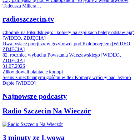
Czy pamiętasz tę noc w Zakopanem - to jedne z wielu utworów
Tadeusza Millera…
radioszczecin.tv
Chodnik na Piłsudskiego: "kobiety na szpilkach balety odstawiają"
[WIDEO, ZDJĘCIA]
Dwa tysiące porcji zupy grzybowej pod Kołobrzegiem [WIDEO,
ZDJECIA]
82. rocznica wybuchu Powstania Warszawskiego [WIDEO,
ZDJĘCIA]
31.07.2026
Zlikwidowali plantację konopi
Seans z niechcianymi gośćmi w tle? Komary wróciły nad Jezioro
Dąbie [WIDEO]
Najnowsze podcasty
Radio Szczecin Na Wieczór
3 minuty ze Lwowa