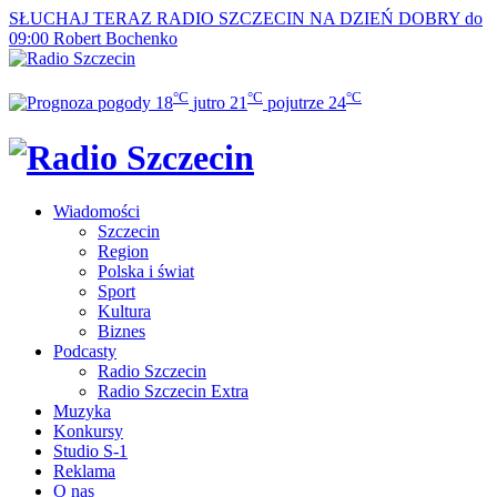
SŁUCHAJ TERAZ
RADIO SZCZECIN NA DZIEŃ DOBRY do
09:00
Robert Bochenko
°C
°C
°C
18
jutro
21
pojutrze
24
Wiadomości
Szczecin
Region
Polska i świat
Sport
Kultura
Biznes
Podcasty
Radio Szczecin
Radio Szczecin Extra
Muzyka
Konkursy
Studio S-1
Reklama
O nas