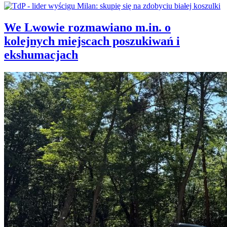
We Lwowie rozmawiano m.in. o
kolejnych miejscach poszukiwań i
ekshumacjach