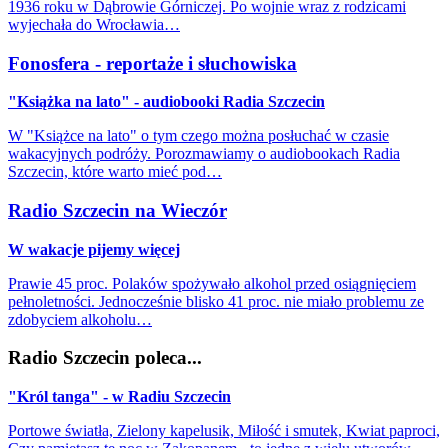
1936 roku w Dąbrowie Górniczej. Po wojnie wraz z rodzicami
wyjechała do Wrocławia…
Fonosfera - reportaże i słuchowiska
"Książka na lato" - audiobooki Radia Szczecin
W "Książce na lato" o tym czego można posłuchać w czasie
wakacyjnych podróży. Porozmawiamy o audiobookach Radia
Szczecin, które warto mieć pod…
Radio Szczecin na Wieczór
W wakacje pijemy więcej
Prawie 45 proc. Polaków spożywało alkohol przed osiągnięciem
pełnoletności. Jednocześnie blisko 41 proc. nie miało problemu ze
zdobyciem alkoholu…
Radio Szczecin poleca...
"Król tanga" - w Radiu Szczecin
Portowe światła, Zielony kapelusik, Miłość i smutek, Kwiat paproci,