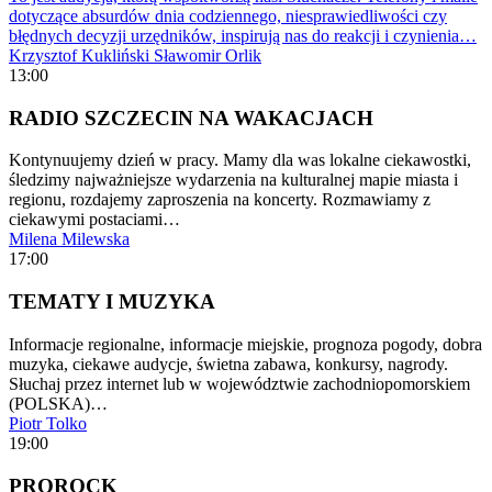
dotyczące absurdów dnia codziennego, niesprawiedliwości czy
błędnych decyzji urzędników, inspirują nas do reakcji i czynienia…
Krzysztof Kukliński
Sławomir Orlik
13:00
RADIO SZCZECIN NA WAKACJACH
Kontynuujemy dzień w pracy. Mamy dla was lokalne ciekawostki,
śledzimy najważniejsze wydarzenia na kulturalnej mapie miasta i
regionu, rozdajemy zaproszenia na koncerty. Rozmawiamy z
ciekawymi postaciami…
Milena Milewska
17:00
TEMATY I MUZYKA
Informacje regionalne, informacje miejskie, prognoza pogody, dobra
muzyka, ciekawe audycje, świetna zabawa, konkursy, nagrody.
Słuchaj przez internet lub w województwie zachodniopomorskiem
(POLSKA)…
Piotr Tolko
19:00
PROROCK