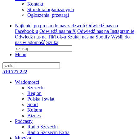
Kontakt
Struktura organizacyjna
Ogłoszenia, przetargi
Najlepiej po prostu do nas zadzwoń
Odwiedź nas na
Facebook-u
Odwiedź nas na X
Odwiedź nas na Instagram-ie
Odwiedź nas na TikTok-u
Szukaj nas na Spotify
Wyślij do
nas wiadomość
Szukaj
Menu
510 777 222
Wiadomości
Szczecin
Region
Polska i świat
Sport
Kultura
Biznes
Podcasty
Radio Szczecin
Radio Szczecin Extra
Muzyka