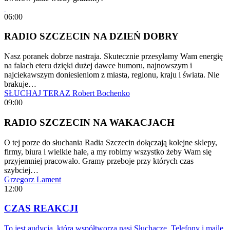
06:00
RADIO SZCZECIN NA DZIEŃ DOBRY
Nasz poranek dobrze nastraja. Skutecznie przesyłamy Wam energię
na falach eteru dzięki dużej dawce humoru, najnowszym i
najciekawszym doniesieniom z miasta, regionu, kraju i świata. Nie
brakuje…
SŁUCHAJ TERAZ
Robert Bochenko
09:00
RADIO SZCZECIN NA WAKACJACH
O tej porze do słuchania Radia Szczecin dołączają kolejne sklepy,
firmy, biura i wielkie hale, a my robimy wszystko żeby Wam się
przyjemniej pracowało. Gramy przeboje przy których czas
szybciej…
Grzegorz Lament
12:00
CZAS REAKCJI
To jest audycja, którą współtworzą nasi Słuchacze. Telefony i maile