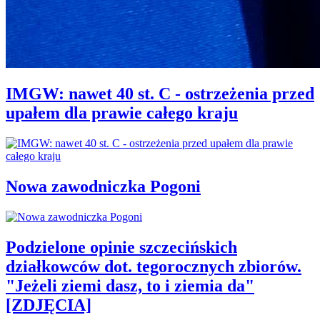
IMGW: nawet 40 st. C - ostrzeżenia przed
upałem dla prawie całego kraju
Nowa zawodniczka Pogoni
Podzielone opinie szczecińskich
działkowców dot. tegorocznych zbiorów.
"Jeżeli ziemi dasz, to i ziemia da"
[ZDJĘCIA]