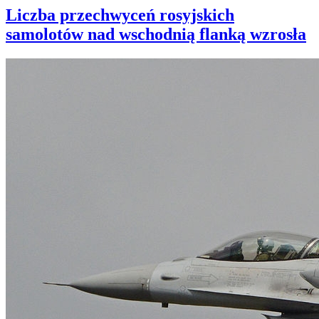
Liczba przechwyceń rosyjskich
samolotów nad wschodnią flanką wzrosła