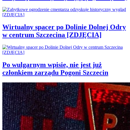
Wirtualny spacer po Dolinie Dolnej Odry
w centrum Szczecina [ZDJĘCIA]
Po wulgarnym wpisie, nie jest już
członkiem zarządu Pogoni Szczecin