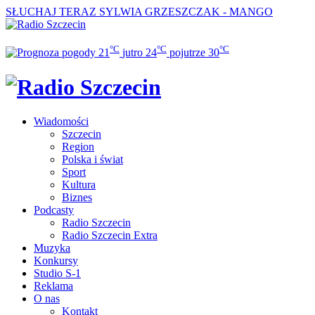
SŁUCHAJ TERAZ
SYLWIA GRZESZCZAK - MANGO
°C
°C
°C
21
jutro
24
pojutrze
30
Wiadomości
Szczecin
Region
Polska i świat
Sport
Kultura
Biznes
Podcasty
Radio Szczecin
Radio Szczecin Extra
Muzyka
Konkursy
Studio S-1
Reklama
O nas
Kontakt