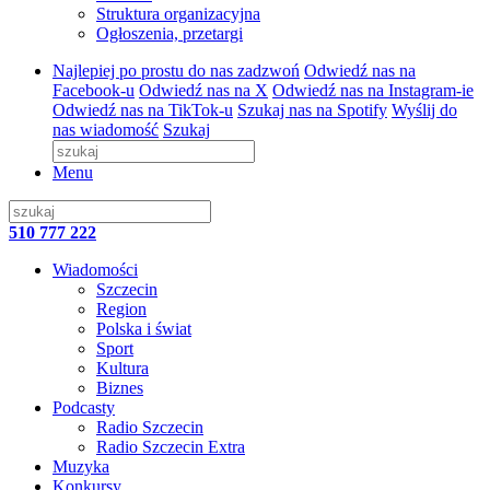
Struktura organizacyjna
Ogłoszenia, przetargi
Najlepiej po prostu do nas zadzwoń
Odwiedź nas na
Facebook-u
Odwiedź nas na X
Odwiedź nas na Instagram-ie
Odwiedź nas na TikTok-u
Szukaj nas na Spotify
Wyślij do
nas wiadomość
Szukaj
Menu
510 777 222
Wiadomości
Szczecin
Region
Polska i świat
Sport
Kultura
Biznes
Podcasty
Radio Szczecin
Radio Szczecin Extra
Muzyka
Konkursy