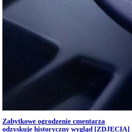
Zabytkowe ogrodzenie cmentarza
odzyskuje historyczny wygląd [ZDJĘCIA]