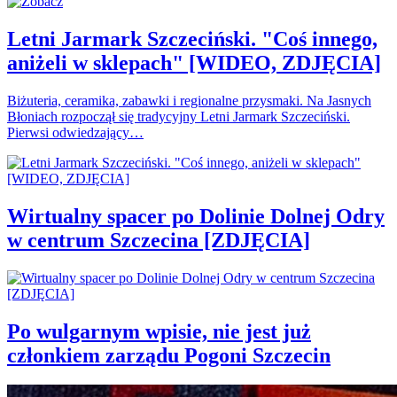
Letni Jarmark Szczeciński. "Coś innego,
aniżeli w sklepach" [WIDEO, ZDJĘCIA]
Biżuteria, ceramika, zabawki i regionalne przysmaki. Na Jasnych
Błoniach rozpoczął się tradycyjny Letni Jarmark Szczeciński.
Pierwsi odwiedzający…
Wirtualny spacer po Dolinie Dolnej Odry
w centrum Szczecina [ZDJĘCIA]
Po wulgarnym wpisie, nie jest już
członkiem zarządu Pogoni Szczecin