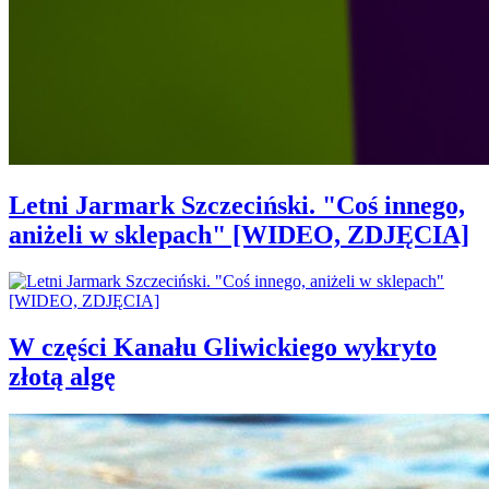
Letni Jarmark Szczeciński. "Coś innego,
aniżeli w sklepach" [WIDEO, ZDJĘCIA]
W części Kanału Gliwickiego wykryto
złotą algę