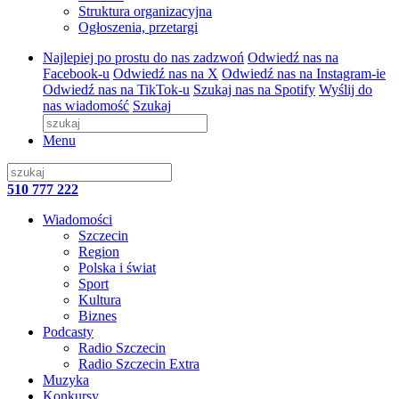
Struktura organizacyjna
Ogłoszenia, przetargi
Najlepiej po prostu do nas zadzwoń
Odwiedź nas na
Facebook-u
Odwiedź nas na X
Odwiedź nas na Instagram-ie
Odwiedź nas na TikTok-u
Szukaj nas na Spotify
Wyślij do
nas wiadomość
Szukaj
Menu
510 777 222
Wiadomości
Szczecin
Region
Polska i świat
Sport
Kultura
Biznes
Podcasty
Radio Szczecin
Radio Szczecin Extra
Muzyka
Konkursy