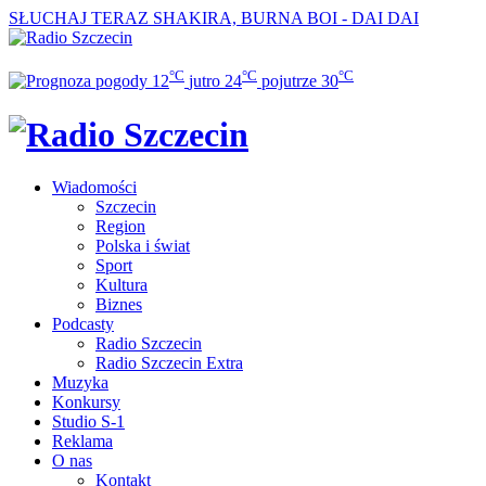
SŁUCHAJ TERAZ
SHAKIRA, BURNA BOI - DAI DAI
°C
°C
°C
12
jutro
24
pojutrze
30
Wiadomości
Szczecin
Region
Polska i świat
Sport
Kultura
Biznes
Podcasty
Radio Szczecin
Radio Szczecin Extra
Muzyka
Konkursy
Studio S-1
Reklama
O nas
Kontakt