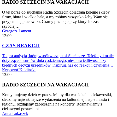
RADIO SZCZECIN NA WAKACJACH
O tej porze do słuchania Radia Szczecin dołączają kolejne sklepy,
firmy, biura i wielkie hale, a my robimy wszystko żeby Wam się
przyjemniej pracowało. Gramy przeboje przy których czas
szybciej…
Grzegorz Lament
12:00
CZAS REAKCJI
To jest audycja, którą współtworzą nasi Słuchacze. Telefony i maile
dotyczące absurdów dnia codziennego, niesprawiedliwości czy
błędnych decyzji urzędników, inspirują nas do reakcji i czynienia…
Krzysztof Kukliński
13:00
RADIO SZCZECIN NA WAKACJACH
Kontynuujemy dzień w pracy. Mamy dla was lokalne ciekawostki,
śledzimy najważniejsze wydarzenia na kulturalnej mapie miasta i
regionu, rozdajemy zaproszenia na koncerty. Rozmawiamy z
ciekawymi postaciami…
Anna Łukaszek