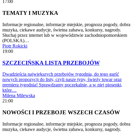
17:00
TEMATY I MUZYKA
Informacje regionalne, informacje miejskie, prognoza pogody, dobra
muzyka, ciekawe audycje, świetna zabawa, konkursy, nagrody.
Słuchaj przez internet lub w województwie zachodniopomorskiem
(POLSKA)…
Piotr Rokicki
19:00
SZCZECIŃSKA LISTA PRZEBOJÓW
Dwadzieścia największych przebojów tygodnia, do tego garść
nowych propozycji do listy, czyli nasze typy, świeży towar oraz
premiera tygodnia! Sprawdzamy poczekalnię, a w niej piosenki,
które…
Milena Milewska
21:00
NOWOŚCI I PRZEBOJE WSZECH CZASÓW
Informacje regionalne, informacje miejskie, prognoza pogody, dobra
muzyka, ciekawe audycje, świetna zabawa, konkursy, nagrody.