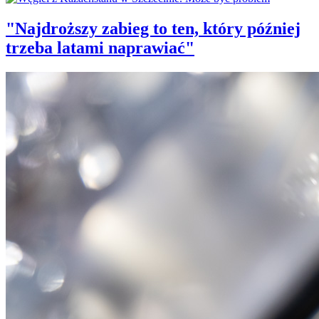
"Najdroższy zabieg to ten, który później
trzeba latami naprawiać"