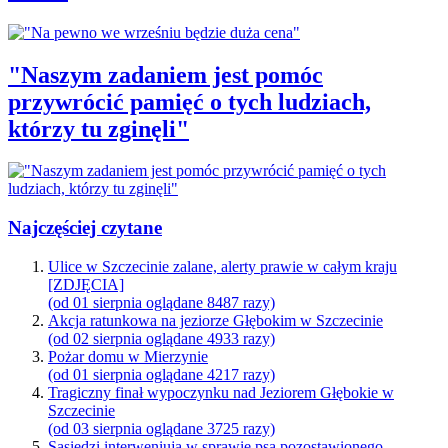
"Naszym zadaniem jest pomóc
przywrócić pamięć o tych ludziach,
którzy tu zginęli"
Najczęściej czytane
Ulice w Szczecinie zalane, alerty prawie w całym kraju
[ZDJĘCIA]
(od 01 sierpnia oglądane 8487 razy)
Akcja ratunkowa na jeziorze Głębokim w Szczecinie
(od 02 sierpnia oglądane 4933 razy)
Pożar domu w Mierzynie
(od 01 sierpnia oglądane 4217 razy)
Tragiczny finał wypoczynku nad Jeziorem Głębokie w
Szczecinie
(od 03 sierpnia oglądane 3725 razy)
Sąsiedzi interweniują w sprawie psa pozostawionego