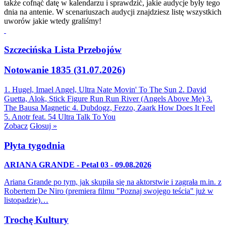
także cofnąć datę w kalendarzu i sprawdzić, jakie audycje były tego
dnia na antenie. W scenariuszach audycji znajdziesz listę wszystkich
uworów jakie wtedy graliśmy!
Szczecińska Lista Przebojów
Notowanie 1835 (31.07.2026)
1. Hugel, Imael Angel, Ultra Nate
Movin' To The Sun
2. David
Guetta, Alok, Stick Figure
Run Run River (Angels Above Me)
3.
The Bausa
Magnetic
4. Dubdogz, Fezzo, Zaark
How Does It Feel
5. Anotr feat. 54 Ultra
Talk To You
Zobacz
Głosuj »
Płyta tygodnia
ARIANA GRANDE - Petal 03 - 09.08.2026
Ariana Grande po tym, jak skupiła się na aktorstwie i zagrała m.in. z
Robertem De Niro (premiera filmu "Poznaj swojego teścia" już w
listopadzie)…
Trochę Kultury