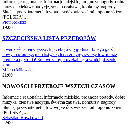
Informacje regionalne, informacje miejskie, prognoza pogody, dobra
muzyka, ciekawe audycje, świetna zabawa, konkursy, nagrody.
Słuchaj przez internet lub w województwie zachodniopomorskiem
(POLSKA)…
Piotr Rokicki
19:00
SZCZECIŃSKA LISTA PRZEBOJÓW
Dwadzieścia największych przebojów tygodnia, do tego garść
nowych propozycji do listy, czyli nasze typy, świeży towar oraz
premiera tygodnia! Sprawdzamy poczekalnię, a w niej piosenki,
które…
Milena Milewska
21:00
NOWOŚCI I PRZEBOJE WSZECH CZASÓW
Informacje regionalne, informacje miejskie, prognoza pogody, dobra
muzyka, ciekawe audycje, świetna zabawa, konkursy, nagrody.
Słuchaj przez internet lub w województwie zachodniopomorskiem
(POLSKA)…
Sebastian Roszkowski
22:00