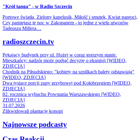
"Król tanga" - w Radiu Szczecin
Portowe światła, Zielony kapelusik, Miłość i smutek, Kwiat paproci,
Czy pamiętasz tę noc w Zakopanem - to jedne z wielu utworów
Tadeusza Millera…
radioszczecin.tv
Pękający budynek przy ul. Hożej w coraz gorszym stanie.
Mieszkańcy: nadzór może podjąć decyzję o eksmisji [WIDEO,
ZDJĘCIA]
Chodnik na Piłsudskiego: "kobiety na szpilkach balety odstawiają"
[WIDEO, ZDJĘCIA]
Dwa tysiące porcji zupy grzybowej pod Kołobrzegiem [WIDEO,
ZDJECIA]
82. rocznica wybuchu Powstania Warszawskiego [WIDEO,
ZDJĘCIA]
31.07.2026
Zlikwidowali plantację konopi
Najnowsze podcasty
Czas Reakcji