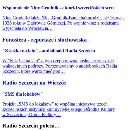
Wspomnienie Niny Grudnik - aktorki szczecińskich scen
Nina Grudnik (także Nina Grudnik-Banucha) urodziła się 16 maja
1936 roku w Dąbrowie Górniczej. Po wojnie wraz z rodzicami
wyjechała do Wrocławia…
Fonosfera - reportaże i słuchowiska
"Książka na lato" - audiobooki Radia Szczecin
W "Książce na lato" o tym czego można posłuchać w czasie
wakacyjnych podróży. Porozmawiamy o audiobookach Radia
Szczecin, które warto mieć pod…
Radio Szczecin na Wieczór
"SMS dla lokalsów"
Projekt „SMS do lokalsów” to wspólna inicjatywa trzech
szczecińskich instytucji kultury: Miejskiego Ośrodka Kultury
w Szczecinie, Domu Kultury…
Radio Szczecin poleca...