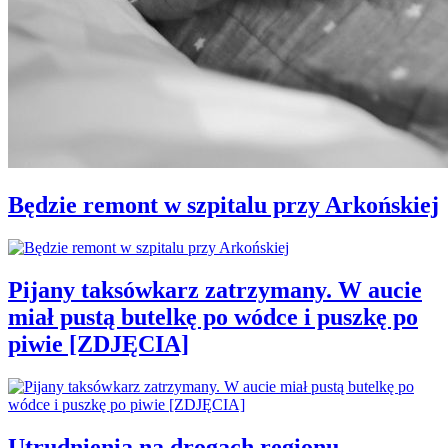
Będzie remont w szpitalu przy Arkońskiej
Pijany taksówkarz zatrzymany. W aucie
miał pustą butelkę po wódce i puszkę po
piwie [ZDJĘCIA]
Utrudnienia na drogach regionu