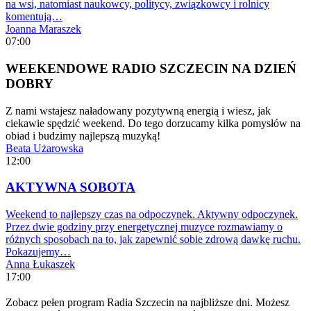
na wsi, natomiast naukowcy, politycy, związkowcy i rolnicy
komentują…
Joanna Maraszek
07:00
WEEKENDOWE RADIO SZCZECIN NA DZIEŃ
DOBRY
Z nami wstajesz naładowany pozytywną energią i wiesz, jak
ciekawie spędzić weekend. Do tego dorzucamy kilka pomysłów na
obiad i budzimy najlepszą muzyką!
Beata Użarowska
12:00
AKTYWNA SOBOTA
Weekend to najlepszy czas na odpoczynek. Aktywny odpoczynek.
Przez dwie godziny przy energetycznej muzyce rozmawiamy o
różnych sposobach na to, jak zapewnić sobie zdrową dawkę ruchu.
Pokazujemy…
Anna Łukaszek
17:00
Zobacz pełen program Radia Szczecin na najbliższe dni. Możesz