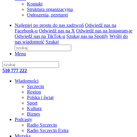
Kontakt
Struktura organizacyjna
Ogłoszenia, przetargi
Najlepiej po prostu do nas zadzwoń
Odwiedź nas na
Facebook-u
Odwiedź nas na X
Odwiedź nas na Instagram-ie
Odwiedź nas na TikTok-u
Szukaj nas na Spotify
Wyślij do
nas wiadomość
Szukaj
Menu
510 777 222
Wiadomości
Szczecin
Region
Polska i świat
Sport
Kultura
Biznes
Podcasty
Radio Szczecin
Radio Szczecin Extra
Muzyka