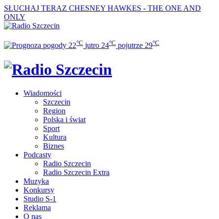
SŁUCHAJ TERAZ
CHESNEY HAWKES - THE ONE AND
ONLY
°C
°C
°C
22
jutro
24
pojutrze
29
Wiadomości
Szczecin
Region
Polska i świat
Sport
Kultura
Biznes
Podcasty
Radio Szczecin
Radio Szczecin Extra
Muzyka
Konkursy
Studio S-1
Reklama
O nas