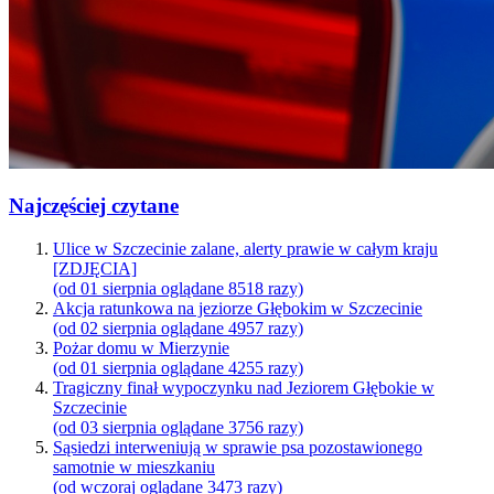
Najczęściej czytane
Ulice w Szczecinie zalane, alerty prawie w całym kraju
[ZDJĘCIA]
(od 01 sierpnia oglądane 8518 razy)
Akcja ratunkowa na jeziorze Głębokim w Szczecinie
(od 02 sierpnia oglądane 4957 razy)
Pożar domu w Mierzynie
(od 01 sierpnia oglądane 4255 razy)
Tragiczny finał wypoczynku nad Jeziorem Głębokie w
Szczecinie
(od 03 sierpnia oglądane 3756 razy)
Sąsiedzi interweniują w sprawie psa pozostawionego
samotnie w mieszkaniu
(od wczoraj oglądane 3473 razy)