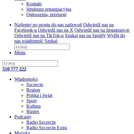
Kontakt
Struktura organizacyjna
Ogłoszenia, przetargi
Najlepiej po prostu do nas zadzwoń
Odwiedź nas na
Facebook-u
Odwiedź nas na X
Odwiedź nas na Instagram-ie
Odwiedź nas na TikTok-u
Szukaj nas na Spotify
Wyślij do
nas wiadomość
Szukaj
Menu
510 777 222
Wiadomości
Szczecin
Region
Polska i świat
Sport
Kultura
Biznes
Podcasty
Radio Szczecin
Radio Szczecin Extra
Muzyka