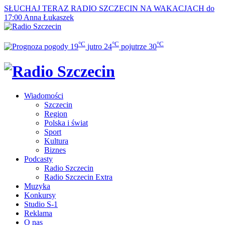
SŁUCHAJ TERAZ
RADIO SZCZECIN NA WAKACJACH do
17:00
Anna Łukaszek
°C
°C
°C
19
jutro
24
pojutrze
30
Wiadomości
Szczecin
Region
Polska i świat
Sport
Kultura
Biznes
Podcasty
Radio Szczecin
Radio Szczecin Extra
Muzyka
Konkursy
Studio S-1
Reklama
O nas