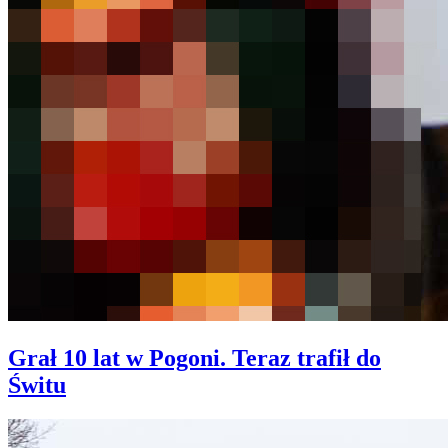
Grał 10 lat w Pogoni. Teraz trafił do
Świtu