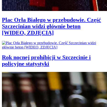
Plac Orła Białego w przebudowie. Część
Szczecinian widzi głównie beton
[WIDEO, ZDJĘCIA]
Rok nocnej prohibicji w Szczecinie i
policyjne statystyki