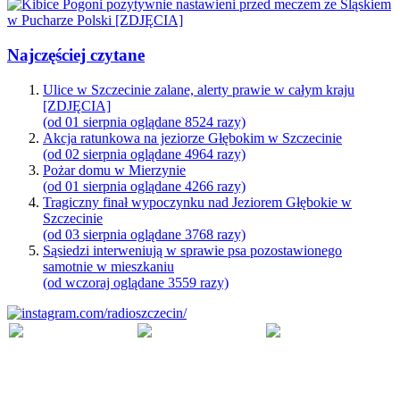
Najczęściej czytane
Ulice w Szczecinie zalane, alerty prawie w całym kraju
[ZDJĘCIA]
(od 01 sierpnia oglądane 8524 razy)
Akcja ratunkowa na jeziorze Głębokim w Szczecinie
(od 02 sierpnia oglądane 4964 razy)
Pożar domu w Mierzynie
(od 01 sierpnia oglądane 4266 razy)
Tragiczny finał wypoczynku nad Jeziorem Głębokie w
Szczecinie
(od 03 sierpnia oglądane 3768 razy)
Sąsiedzi interweniują w sprawie psa pozostawionego
samotnie w mieszkaniu
(od wczoraj oglądane 3559 razy)