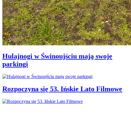
Hulajnogi w Świnoujściu mają swoje
parkingi
Rozpoczyna się 53. Ińskie Lato Filmowe