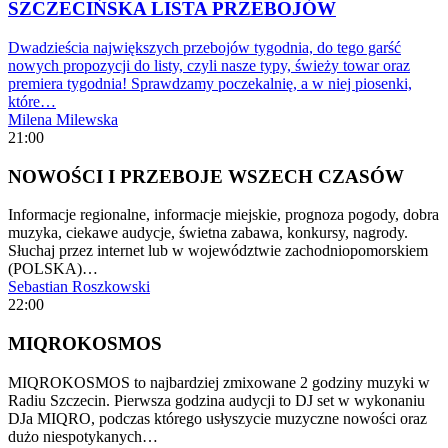
SZCZECIŃSKA LISTA PRZEBOJÓW
Dwadzieścia największych przebojów tygodnia, do tego garść
nowych propozycji do listy, czyli nasze typy, świeży towar oraz
premiera tygodnia! Sprawdzamy poczekalnię, a w niej piosenki,
które…
Milena Milewska
21:00
NOWOŚCI I PRZEBOJE WSZECH CZASÓW
Informacje regionalne, informacje miejskie, prognoza pogody, dobra
muzyka, ciekawe audycje, świetna zabawa, konkursy, nagrody.
Słuchaj przez internet lub w województwie zachodniopomorskiem
(POLSKA)…
Sebastian Roszkowski
22:00
MIQROKOSMOS
MIQROKOSMOS to najbardziej zmixowane 2 godziny muzyki w
Radiu Szczecin. Pierwsza godzina audycji to DJ set w wykonaniu
DJa MIQRO, podczas którego usłyszycie muzyczne nowości oraz
dużo niespotykanych…