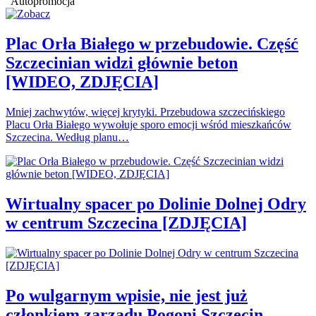
Autopromocja
Plac Orła Białego w przebudowie. Część
Szczecinian widzi głównie beton
[WIDEO, ZDJĘCIA]
Mniej zachwytów, więcej krytyki. Przebudowa szczecińskiego
Placu Orła Białego wywołuje sporo emocji wśród mieszkańców
Szczecina. Według planu…
Wirtualny spacer po Dolinie Dolnej Odry
w centrum Szczecina [ZDJĘCIA]
Po wulgarnym wpisie, nie jest już
członkiem zarządu Pogoni Szczecin