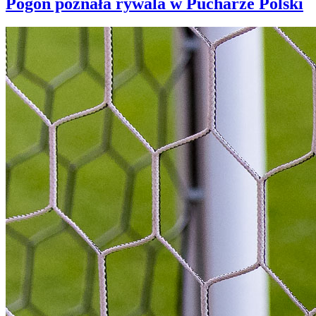
Pogoń poznała rywala w Pucharze Polski