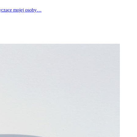
tyczące mojej osoby…