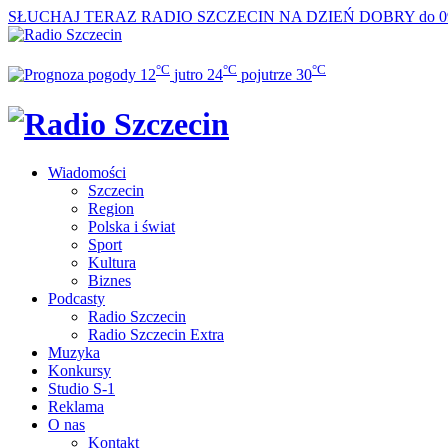
SŁUCHAJ TERAZ
RADIO SZCZECIN NA DZIEŃ DOBRY do 0
°C
°C
°C
12
jutro
24
pojutrze
30
Wiadomości
Szczecin
Region
Polska i świat
Sport
Kultura
Biznes
Podcasty
Radio Szczecin
Radio Szczecin Extra
Muzyka
Konkursy
Studio S-1
Reklama
O nas
Kontakt