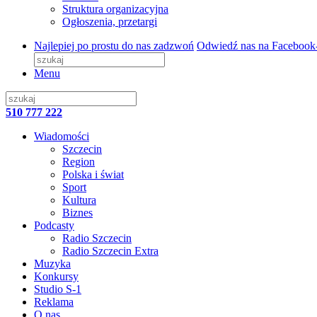
Struktura organizacyjna
Ogłoszenia, przetargi
Najlepiej po prostu do nas zadzwoń
Odwiedź nas na Facebook
Menu
510 777 222
Wiadomości
Szczecin
Region
Polska i świat
Sport
Kultura
Biznes
Podcasty
Radio Szczecin
Radio Szczecin Extra
Muzyka
Konkursy
Studio S-1
Reklama
O nas