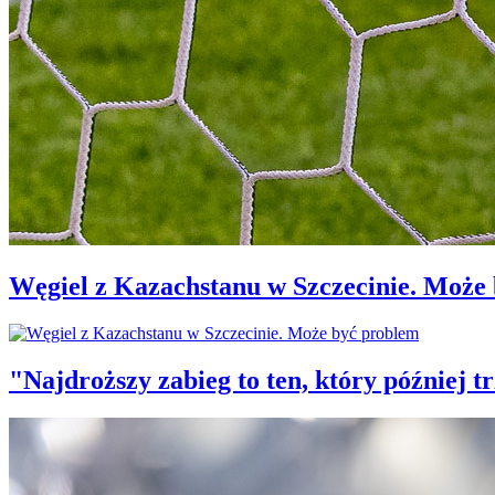
Węgiel z Kazachstanu w Szczecinie. Może
"Najdroższy zabieg to ten, który później 