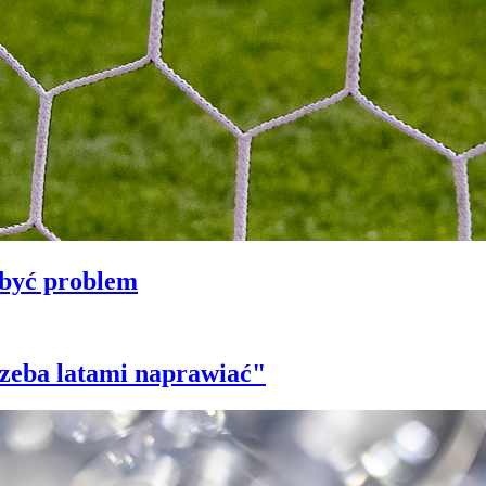
 być problem
trzeba latami naprawiać"