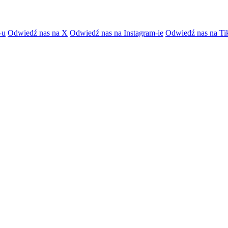
-u
Odwiedź nas na X
Odwiedź nas na Instagram-ie
Odwiedź nas na Ti