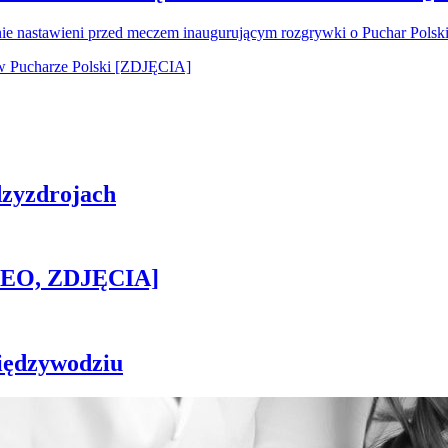
nie nastawieni przed meczem inaugurującym rozgrywki o Puchar Pols
zyzdrojach
IDEO, ZDJĘCIA]
iędzywodziu