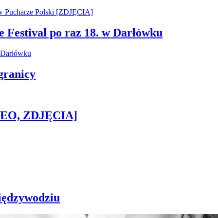
e Festival po raz 18. w Darłówku
granicy
IDEO, ZDJĘCIA]
iędzywodziu