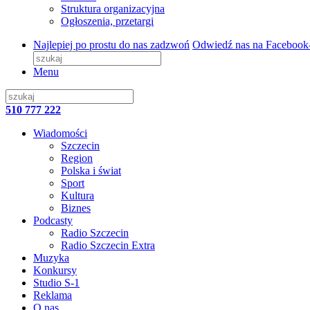
Struktura organizacyjna
Ogłoszenia, przetargi
Najlepiej po prostu do nas zadzwoń
Odwiedź nas na Facebook
Menu
510 777 222
Wiadomości
Szczecin
Region
Polska i świat
Sport
Kultura
Biznes
Podcasty
Radio Szczecin
Radio Szczecin Extra
Muzyka
Konkursy
Studio S-1
Reklama
O nas