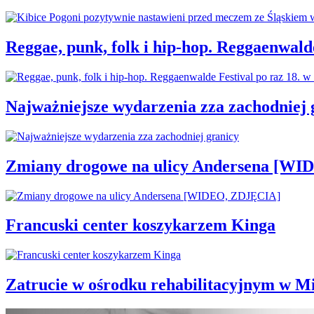
Reggae, punk, folk i hip-hop. Reggaenwald
Najważniejsze wydarzenia zza zachodniej 
Zmiany drogowe na ulicy Andersena [W
Francuski center koszykarzem Kinga
Zatrucie w ośrodku rehabilitacyjnym w M