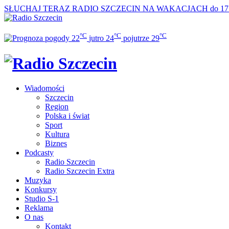
SŁUCHAJ TERAZ
RADIO SZCZECIN NA WAKACJACH do 17
°C
°C
°C
22
jutro
24
pojutrze
29
Wiadomości
Szczecin
Region
Polska i świat
Sport
Kultura
Biznes
Podcasty
Radio Szczecin
Radio Szczecin Extra
Muzyka
Konkursy
Studio S-1
Reklama
O nas
Kontakt