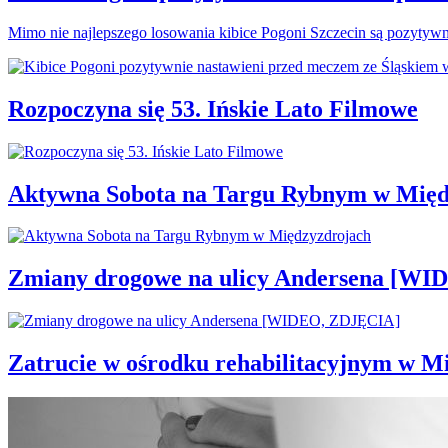
Mimo nie najlepszego losowania kibice Pogoni Szczecin są pozytyw
Rozpoczyna się 53. Ińskie Lato Filmowe
Aktywna Sobota na Targu Rybnym w Międ
Zmiany drogowe na ulicy Andersena [W
Zatrucie w ośrodku rehabilitacyjnym w M