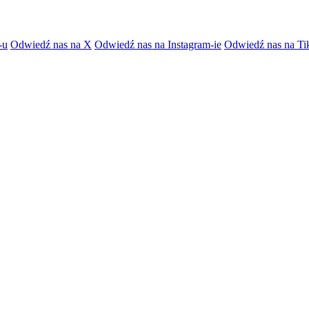
-u
Odwiedź nas na X
Odwiedź nas na Instagram-ie
Odwiedź nas na Ti