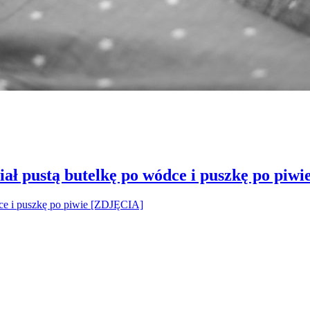
ał pustą butelkę po wódce i puszkę po piw