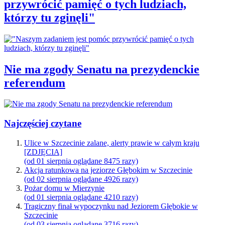
przywrócić pamięć o tych ludziach,
którzy tu zginęli"
Nie ma zgody Senatu na prezydenckie
referendum
Najczęściej czytane
Ulice w Szczecinie zalane, alerty prawie w całym kraju
[ZDJĘCIA]
(od 01 sierpnia oglądane 8475 razy)
Akcja ratunkowa na jeziorze Głębokim w Szczecinie
(od 02 sierpnia oglądane 4926 razy)
Pożar domu w Mierzynie
(od 01 sierpnia oglądane 4210 razy)
Tragiczny finał wypoczynku nad Jeziorem Głębokie w
Szczecinie
(od 03 sierpnia oglądane 3716 razy)