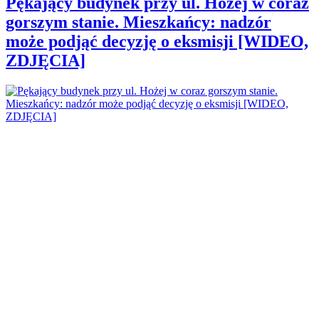
Pękający budynek przy ul. Hożej w coraz
gorszym stanie. Mieszkańcy: nadzór
może podjąć decyzję o eksmisji [WIDEO,
ZDJĘCIA]