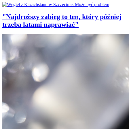
"Najdroższy zabieg to ten, który później
trzeba latami naprawiać"