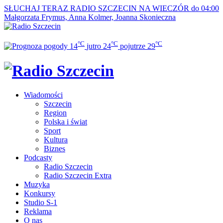
SŁUCHAJ TERAZ
RADIO SZCZECIN NA WIECZÓR do 04:00
Małgorzata Frymus, Anna Kolmer, Joanna Skonieczna
°C
°C
°C
14
jutro
24
pojutrze
29
Wiadomości
Szczecin
Region
Polska i świat
Sport
Kultura
Biznes
Podcasty
Radio Szczecin
Radio Szczecin Extra
Muzyka
Konkursy
Studio S-1
Reklama
O nas