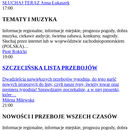
SŁUCHAJ TERAZ
Anna Łukaszek
17:00
TEMATY I MUZYKA
Informacje regionalne, informacje miejskie, prognoza pogody, dobra
muzyka, ciekawe audycje, świetna zabawa, konkursy, nagrody.
Słuchaj przez internet lub w województwie zachodniopomorskiem
(POLSKA)…
Piotr Rokicki
19:00
SZCZECIŃSKA LISTA PRZEBOJÓW
Dwadzieścia największych przebojów tygodnia, do tego garść
nowych propozycji do listy, czyli nasze typy, świeży towar oraz
premiera tygodnia! Sprawdzamy poczekalnię, a w niej piosenki,
które…
Milena Milewska
21:00
NOWOŚCI I PRZEBOJE WSZECH CZASÓW
Informacje regionalne, informacje miejskie, prognoza pogody, dobra