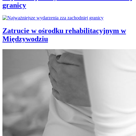
granicy
Zatrucie w ośrodku rehabilitacyjnym w
Międzywodziu