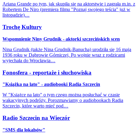
Ariana Grande po tym, jak skupiła się na aktorstwie i zagrała m.in. z
Robertem De Niro (premiera filmu "Poznaj swojego teścia" już w
listopadzie)…
Trochę Kultury
Wspomnienie Niny Grudnik - aktorki szczecińskich scen
Nina Grudnik (także Nina Grudnik-Banucha) urodziła się 16 maja
1936 roku w Dąbrowie Górniczej. Po wojnie wraz z rodzicami
wyjechała do Wrocławia…
Fonosfera - reportaże i słuchowiska
"Książka na lato" - audiobooki Radia Szczecin
W "Książce na lato" o tym czego można posłuchać w czasie
wakacyjnych podróży. Porozmawiamy o audiobookach Radia
Szczecin, które warto mieć pod…
Radio Szczecin na Wieczór
"SMS dla lokalsów"