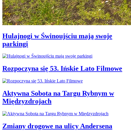
Hulajnogi w Świnoujściu mają swoje
parkingi
Rozpoczyna się 53. Ińskie Lato Filmowe
Aktywna Sobota na Targu Rybnym w
Międzyzdrojach
Zmiany drogowe na ulicy Andersena