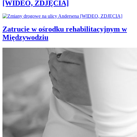
[WIDEO, ZDJĘCIA]
Zatrucie w ośrodku rehabilitacyjnym w
Międzywodziu