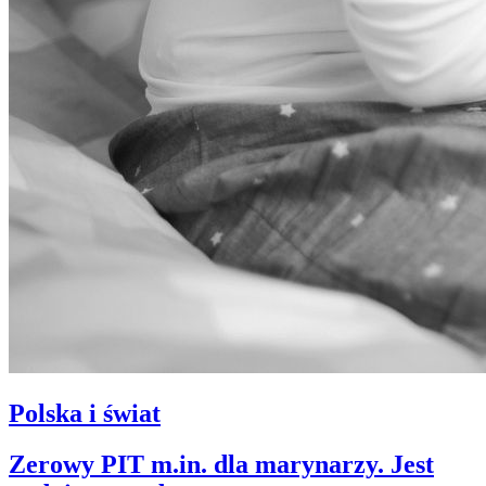
Polska i świat
Zerowy PIT m.in. dla marynarzy. Jest