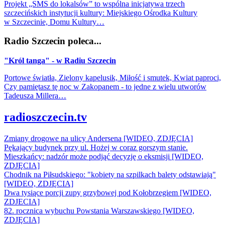
Projekt „SMS do lokalsów” to wspólna inicjatywa trzech
szczecińskich instytucji kultury: Miejskiego Ośrodka Kultury
w Szczecinie, Domu Kultury…
Radio Szczecin poleca...
"Król tanga" - w Radiu Szczecin
Portowe światła, Zielony kapelusik, Miłość i smutek, Kwiat paproci,
Czy pamiętasz tę noc w Zakopanem - to jedne z wielu utworów
Tadeusza Millera…
radioszczecin.tv
Zmiany drogowe na ulicy Andersena [WIDEO, ZDJĘCIA]
Pękający budynek przy ul. Hożej w coraz gorszym stanie.
Mieszkańcy: nadzór może podjąć decyzję o eksmisji [WIDEO,
ZDJĘCIA]
Chodnik na Piłsudskiego: "kobiety na szpilkach balety odstawiają"
[WIDEO, ZDJĘCIA]
Dwa tysiące porcji zupy grzybowej pod Kołobrzegiem [WIDEO,
ZDJECIA]
82. rocznica wybuchu Powstania Warszawskiego [WIDEO,
ZDJĘCIA]