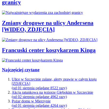
granicy
Zmiany drogowe na ulicy Andersena
[WIDEO, ZDJĘCIA]
Francuski center koszykarzem Kinga
Najczęściej czytane
Ulice w Szczecinie zalane, alerty prawie w całym kraju
[ZDJĘCIA]
(od 01 sierpnia oglądane 8522 razy)
Akcja ratunkowa na jeziorze Głębokim w Szczecinie
(od 02 sierpnia oglądane 4962 razy)
Pożar domu w Mierzynie
(od 01 sierpnia oglądane 4264 razy)