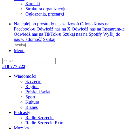
Kontakt
Struktura organizacyjna
Ogłoszenia, przetargi
Najlepiej po prostu do nas zadzwoń
Odwiedź nas na
Facebook-u
Odwiedź nas na X
Odwiedź nas na Instagram-ie
Odwiedź nas na TikTok-u
Szukaj nas na Spotify
Wyślij do
nas wiadomość
Szukaj
Menu
510 777 222
Wiadomości
Szczecin
Region
Polska i świat
Sport
Kultura
Biznes
Podcasty
Radio Szczecin
Radio Szczecin Extra
Muzyka