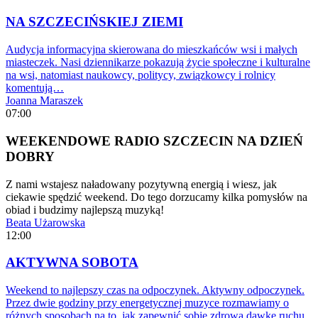
NA SZCZECIŃSKIEJ ZIEMI
Audycja informacyjna skierowana do mieszkańców wsi i małych
miasteczek. Nasi dziennikarze pokazują życie społeczne i kulturalne
na wsi, natomiast naukowcy, politycy, związkowcy i rolnicy
komentują…
Joanna Maraszek
07:00
WEEKENDOWE RADIO SZCZECIN NA DZIEŃ
DOBRY
Z nami wstajesz naładowany pozytywną energią i wiesz, jak
ciekawie spędzić weekend. Do tego dorzucamy kilka pomysłów na
obiad i budzimy najlepszą muzyką!
Beata Użarowska
12:00
AKTYWNA SOBOTA
Weekend to najlepszy czas na odpoczynek. Aktywny odpoczynek.
Przez dwie godziny przy energetycznej muzyce rozmawiamy o
różnych sposobach na to, jak zapewnić sobie zdrową dawkę ruchu.