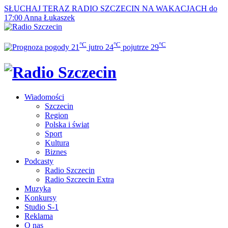
SŁUCHAJ TERAZ
RADIO SZCZECIN NA WAKACJACH do
17:00
Anna Łukaszek
°C
°C
°C
21
jutro
24
pojutrze
29
Wiadomości
Szczecin
Region
Polska i świat
Sport
Kultura
Biznes
Podcasty
Radio Szczecin
Radio Szczecin Extra
Muzyka
Konkursy
Studio S-1
Reklama
O nas