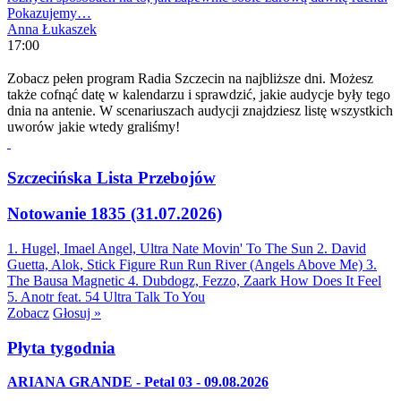
Pokazujemy…
Anna Łukaszek
17:00
Zobacz pełen program Radia Szczecin na najbliższe dni. Możesz
także cofnąć datę w kalendarzu i sprawdzić, jakie audycje były tego
dnia na antenie. W scenariuszach audycji znajdziesz listę wszystkich
uworów jakie wtedy graliśmy!
Szczecińska Lista Przebojów
Notowanie 1835 (31.07.2026)
1. Hugel, Imael Angel, Ultra Nate
Movin' To The Sun
2. David
Guetta, Alok, Stick Figure
Run Run River (Angels Above Me)
3.
The Bausa
Magnetic
4. Dubdogz, Fezzo, Zaark
How Does It Feel
5. Anotr feat. 54 Ultra
Talk To You
Zobacz
Głosuj »
Płyta tygodnia
ARIANA GRANDE - Petal 03 - 09.08.2026