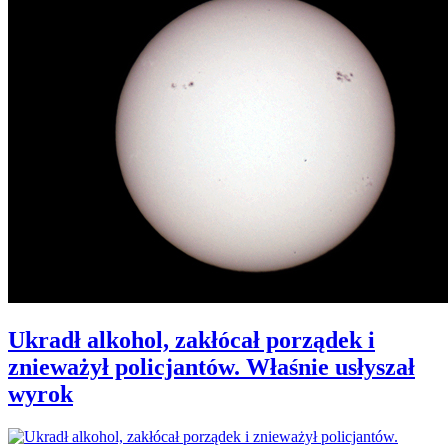
Ukradł alkohol, zakłócał porządek i
znieważył policjantów. Właśnie usłyszał
wyrok