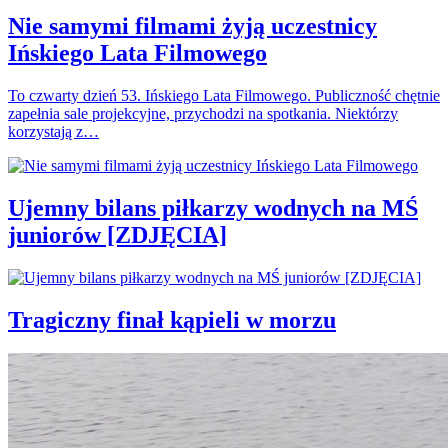
Nie samymi filmami żyją uczestnicy
Ińskiego Lata Filmowego
To czwarty dzień 53. Ińskiego Lata Filmowego. Publiczność chętnie
zapełnia sale projekcyjne, przychodzi na spotkania. Niektórzy
korzystają z…
Ujemny bilans piłkarzy wodnych na MŚ
juniorów [ZDJĘCIA]
Tragiczny finał kąpieli w morzu