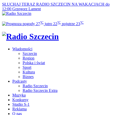
SŁUCHAJ TERAZ
RADIO SZCZECIN NA WAKACJACH do
12:00
Grzegorz Lament
°C
°C
°C
27
jutro
22
pojutrze
23
Wiadomości
Szczecin
Region
Polska i świat
Sport
Kultura
Biznes
Podcasty
Radio Szczecin
Radio Szczecin Extra
Muzyka
Konkursy
Studio S-1
Reklama
O nas