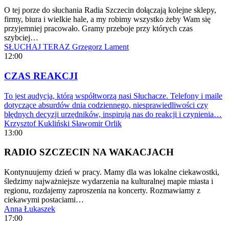
O tej porze do słuchania Radia Szczecin dołączają kolejne sklepy,
firmy, biura i wielkie hale, a my robimy wszystko żeby Wam się
przyjemniej pracowało. Gramy przeboje przy których czas
szybciej…
SŁUCHAJ TERAZ
Grzegorz Lament
12:00
CZAS REAKCJI
To jest audycja, którą współtworzą nasi Słuchacze. Telefony i maile
dotyczące absurdów dnia codziennego, niesprawiedliwości czy
błędnych decyzji urzędników, inspirują nas do reakcji i czynienia…
Krzysztof Kukliński
Sławomir Orlik
13:00
RADIO SZCZECIN NA WAKACJACH
Kontynuujemy dzień w pracy. Mamy dla was lokalne ciekawostki,
śledzimy najważniejsze wydarzenia na kulturalnej mapie miasta i
regionu, rozdajemy zaproszenia na koncerty. Rozmawiamy z
ciekawymi postaciami…
Anna Łukaszek
17:00