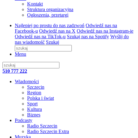
Kontakt
Struktura organizacyjna
Ogłoszenia, przetargi
Najlepiej po prostu do nas zadzwoń
Odwiedź nas na
Facebook-u
Odwiedź nas na X
Odwiedź nas na Instagram-ie
Odwiedź nas na TikTok-u
Szukaj nas na Spotify
Wyślij do
nas wiadomość
Szukaj
Menu
510 777 222
Wiadomości
Szczecin
Region
Polska i świat
Sport
Kultura
Biznes
Podcasty
Radio Szczecin
Radio Szczecin Extra
Muzyka