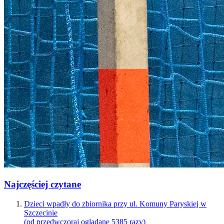
Najczęściej czytane
Dzieci wpadły do zbiornika przy ul. Komuny Paryskiej w
Szczecinie
(od przedwczoraj oglądane 5385 razy)