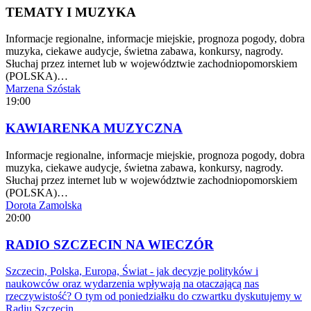
TEMATY I MUZYKA
Informacje regionalne, informacje miejskie, prognoza pogody, dobra
muzyka, ciekawe audycje, świetna zabawa, konkursy, nagrody.
Słuchaj przez internet lub w województwie zachodniopomorskiem
(POLSKA)…
Marzena Szóstak
19:00
KAWIARENKA MUZYCZNA
Informacje regionalne, informacje miejskie, prognoza pogody, dobra
muzyka, ciekawe audycje, świetna zabawa, konkursy, nagrody.
Słuchaj przez internet lub w województwie zachodniopomorskiem
(POLSKA)…
Dorota Zamolska
20:00
RADIO SZCZECIN NA WIECZÓR
Szczecin, Polska, Europa, Świat - jak decyzje polityków i
naukowców oraz wydarzenia wpływają na otaczającą nas
rzeczywistość? O tym od poniedziałku do czwartku dyskutujemy w
Radiu Szczecin…