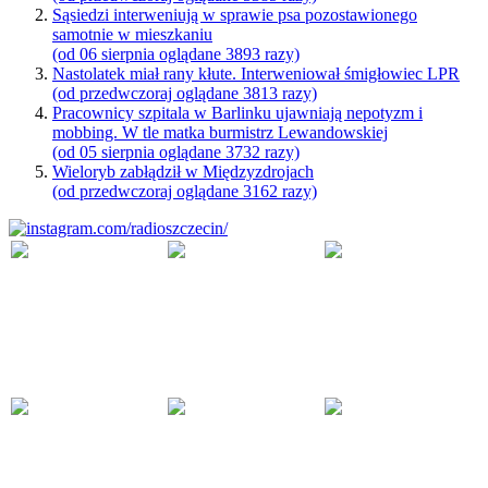
Sąsiedzi interweniują w sprawie psa pozostawionego
samotnie w mieszkaniu
(od 06 sierpnia oglądane 3893 razy)
Nastolatek miał rany kłute. Interweniował śmigłowiec LPR
(od przedwczoraj oglądane 3813 razy)
Pracownicy szpitala w Barlinku ujawniają nepotyzm i
mobbing. W tle matka burmistrz Lewandowskiej
(od 05 sierpnia oglądane 3732 razy)
Wieloryb zabłądził w Międzyzdrojach
(od przedwczoraj oglądane 3162 razy)