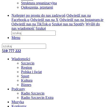
Struktura organizacyjna
Ogłoszenia, przetargi
Najlepiej po prostu do nas zadzwoń
Odwiedź nas na
Facebook-u
Odwiedź nas na X
Odwiedź nas na Instagram-ie
Odwiedź nas na TikTok-u
Szukaj nas na Spotify
Wyślij do
nas wiadomość
Szukaj
Menu
510 777 222
Wiadomości
Szczecin
Region
Polska i świat
Sport
Kultura
Biznes
Podcasty
Radio Szczecin
Radio Szczecin Extra
Muzyka
Konkursy