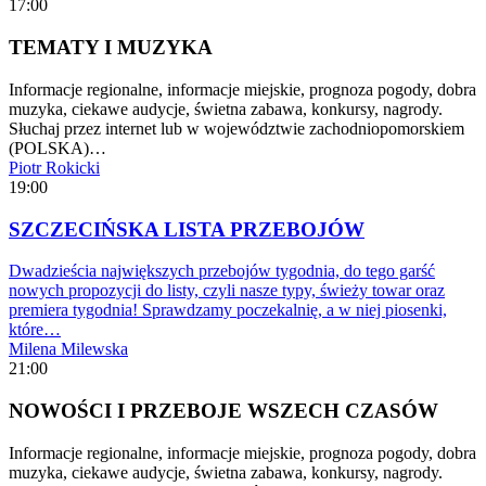
17:00
TEMATY I MUZYKA
Informacje regionalne, informacje miejskie, prognoza pogody, dobra
muzyka, ciekawe audycje, świetna zabawa, konkursy, nagrody.
Słuchaj przez internet lub w województwie zachodniopomorskiem
(POLSKA)…
Piotr Rokicki
19:00
SZCZECIŃSKA LISTA PRZEBOJÓW
Dwadzieścia największych przebojów tygodnia, do tego garść
nowych propozycji do listy, czyli nasze typy, świeży towar oraz
premiera tygodnia! Sprawdzamy poczekalnię, a w niej piosenki,
które…
Milena Milewska
21:00
NOWOŚCI I PRZEBOJE WSZECH CZASÓW
Informacje regionalne, informacje miejskie, prognoza pogody, dobra
muzyka, ciekawe audycje, świetna zabawa, konkursy, nagrody.