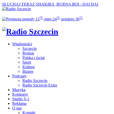
SŁUCHAJ TERAZ
SHAKIRA, BURNA BOI - DAI DAI
°C
°C
°C
12
jutro
24
pojutrze
30
Wiadomości
Szczecin
Region
Polska i świat
Sport
Kultura
Biznes
Podcasty
Radio Szczecin
Radio Szczecin Extra
Muzyka
Konkursy
Studio S-1
Reklama
O nas
Kontakt