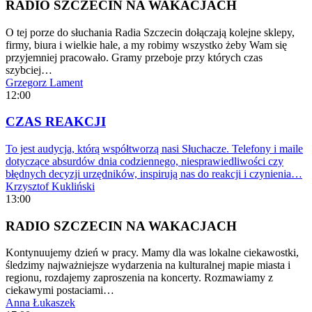
RADIO SZCZECIN NA WAKACJACH
O tej porze do słuchania Radia Szczecin dołączają kolejne sklepy,
firmy, biura i wielkie hale, a my robimy wszystko żeby Wam się
przyjemniej pracowało. Gramy przeboje przy których czas
szybciej…
Grzegorz Lament
12:00
CZAS REAKCJI
To jest audycja, którą współtworzą nasi Słuchacze. Telefony i maile
dotyczące absurdów dnia codziennego, niesprawiedliwości czy
błędnych decyzji urzędników, inspirują nas do reakcji i czynienia…
Krzysztof Kukliński
13:00
RADIO SZCZECIN NA WAKACJACH
Kontynuujemy dzień w pracy. Mamy dla was lokalne ciekawostki,
śledzimy najważniejsze wydarzenia na kulturalnej mapie miasta i
regionu, rozdajemy zaproszenia na koncerty. Rozmawiamy z
ciekawymi postaciami…
Anna Łukaszek