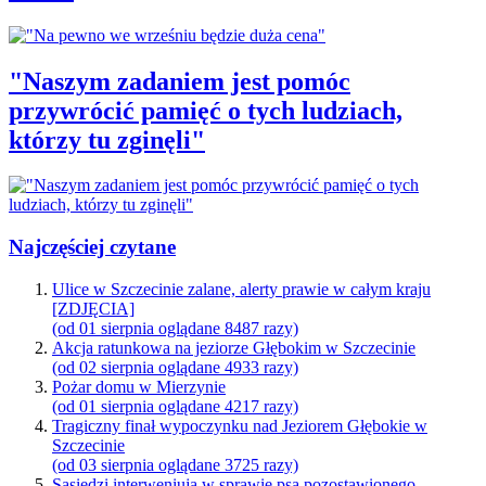
"Naszym zadaniem jest pomóc
przywrócić pamięć o tych ludziach,
którzy tu zginęli"
Najczęściej czytane
Ulice w Szczecinie zalane, alerty prawie w całym kraju
[ZDJĘCIA]
(od 01 sierpnia oglądane 8487 razy)
Akcja ratunkowa na jeziorze Głębokim w Szczecinie
(od 02 sierpnia oglądane 4933 razy)
Pożar domu w Mierzynie
(od 01 sierpnia oglądane 4217 razy)
Tragiczny finał wypoczynku nad Jeziorem Głębokie w
Szczecinie
(od 03 sierpnia oglądane 3725 razy)
Sąsiedzi interweniują w sprawie psa pozostawionego