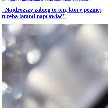
"Najdroższy zabieg to ten, który później
trzeba latami naprawiać"