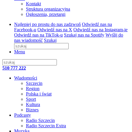
Kontakt
Struktura organizacyjna
Ogłoszenia, przetargi
Najlepiej po prostu do nas zadzwoń
Odwiedź nas na
Facebook-u
Odwiedź nas na X
Odwiedź nas na Instagram-ie
Odwiedź nas na TikTok-u
Szukaj nas na Spotify
Wyślij do
nas wiadomość
Szukaj
Menu
510 777 222
Wiadomości
Szczecin
Region
Polska i świat
Sport
Kultura
Biznes
Podcasty
Radio Szczecin
Radio Szczecin Extra
Muzyka