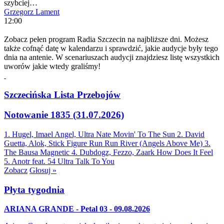
szybciej…
Grzegorz Lament
12:00
Zobacz pełen program Radia Szczecin na najbliższe dni. Możesz
także cofnąć datę w kalendarzu i sprawdzić, jakie audycje były tego
dnia na antenie. W scenariuszach audycji znajdziesz listę wszystkich
uworów jakie wtedy graliśmy!
Szczecińska Lista Przebojów
Notowanie 1835 (31.07.2026)
1. Hugel, Imael Angel, Ultra Nate
Movin' To The Sun
2. David
Guetta, Alok, Stick Figure
Run Run River (Angels Above Me)
3.
The Bausa
Magnetic
4. Dubdogz, Fezzo, Zaark
How Does It Feel
5. Anotr feat. 54 Ultra
Talk To You
Zobacz
Głosuj »
Płyta tygodnia
ARIANA GRANDE - Petal 03 - 09.08.2026