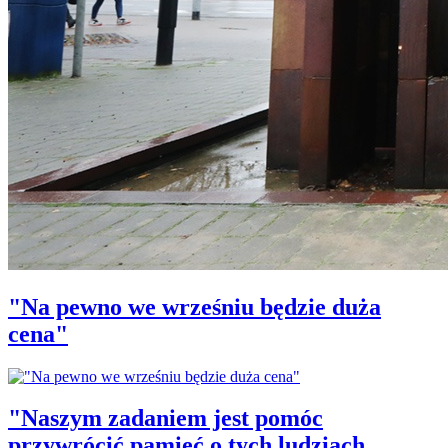
"Na pewno we wrześniu będzie duża
cena"
"Naszym zadaniem jest pomóc
przywrócić pamięć o tych ludziach,