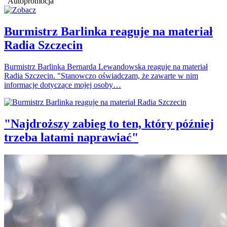
Autopromocja
Burmistrz Barlinka reaguje na materiał
Radia Szczecin
Burmistrz Barlinka Bernarda Lewandowska reaguje na materiał
Radia Szczecin. "Stanowczo oświadczam, że zawarte w nim
informacje dotyczące mojej osoby…
"Najdroższy zabieg to ten, który później
trzeba latami naprawiać"