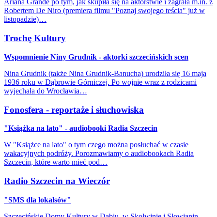
Ariana Grande po tym, jak skupiła się na aktorstwie i zagrała m.in. z
Robertem De Niro (premiera filmu "Poznaj swojego teścia" już w
listopadzie)…
Trochę Kultury
Wspomnienie Niny Grudnik - aktorki szczecińskich scen
Nina Grudnik (także Nina Grudnik-Banucha) urodziła się 16 maja
1936 roku w Dąbrowie Górniczej. Po wojnie wraz z rodzicami
wyjechała do Wrocławia…
Fonosfera - reportaże i słuchowiska
"Książka na lato" - audiobooki Radia Szczecin
W "Książce na lato" o tym czego można posłuchać w czasie
wakacyjnych podróży. Porozmawiamy o audiobookach Radia
Szczecin, które warto mieć pod…
Radio Szczecin na Wieczór
"SMS dla lokalsów"
Szczecińskie Domy Kultury w Dąbiu, w Skolwinie i Słowianin