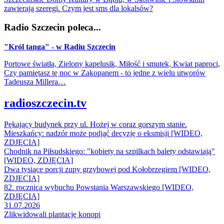
zawierają szeregi. Czym jest sms dla lokalsów?
Radio Szczecin poleca...
"Król tanga" - w Radiu Szczecin
Portowe światła, Zielony kapelusik, Miłość i smutek, Kwiat paproci,
Czy pamiętasz tę noc w Zakopanem - to jedne z wielu utworów
Tadeusza Millera…
radioszczecin.tv
Pękający budynek przy ul. Hożej w coraz gorszym stanie.
Mieszkańcy: nadzór może podjąć decyzję o eksmisji [WIDEO,
ZDJĘCIA]
Chodnik na Piłsudskiego: "kobiety na szpilkach balety odstawiają"
[WIDEO, ZDJĘCIA]
Dwa tysiące porcji zupy grzybowej pod Kołobrzegiem [WIDEO,
ZDJECIA]
82. rocznica wybuchu Powstania Warszawskiego [WIDEO,
ZDJĘCIA]
31.07.2026
Zlikwidowali plantację konopi