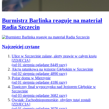
Burmistrz Barlinka reaguje na materiał
Radia Szczecin
Najczęściej czytane
Ulice w Szczecinie zalane, alerty prawie w całym kraju
[ZDJĘCIA]
(od 01 sierpnia oglądane 8449 razy)
Akcja ratunkowa na jeziorze Głębokim w Szczecinie
(od 02 sierpnia oglądane 4890 razy)
Pożar domu w Mierzynie
(od 01 sierpnia oglądane 4186 razy)
Tragiczny finał wypoczynku nad Jeziorem Głębokie w
Szczecinie
(od 03 sierpnia oglądane 3682 razy)
Owsiak: Zachodniopomorskie, obyśmy tutaj zostali
[ZDJĘCIA]
(od 01 sierpnia oglądane 3076 razy)