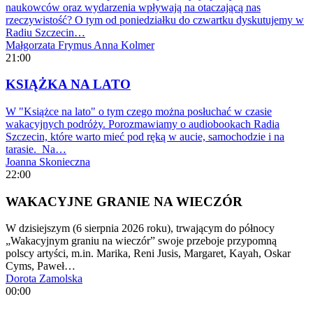
naukowców oraz wydarzenia wpływają na otaczającą nas
rzeczywistość? O tym od poniedziałku do czwartku dyskutujemy w
Radiu Szczecin…
Małgorzata Frymus
Anna Kolmer
21:00
KSIĄŻKA NA LATO
W "Książce na lato" o tym czego można posłuchać w czasie
wakacyjnych podróży. Porozmawiamy o audiobookach Radia
Szczecin, które warto mieć pod ręką w aucie, samochodzie i na
tarasie. Na…
Joanna Skonieczna
22:00
WAKACYJNE GRANIE NA WIECZÓR
W dzisiejszym (6 sierpnia 2026 roku), trwającym do północy
„Wakacyjnym graniu na wieczór” swoje przeboje przypomną
polscy artyści, m.in. Marika, Reni Jusis, Margaret, Kayah, Oskar
Cyms, Paweł…
Dorota Zamolska
00:00