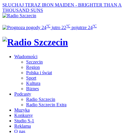
SŁUCHAJ TERAZ
IRON MAIDEN - BRIGHTER THAN A
THOUSAND SUNS
°C
°C
°C
24
jutro
22
pojutrze
24
Wiadomości
Szczecin
Region
Polska i świat
Sport
Kultura
Biznes
Podcasty
Radio Szczecin
Radio Szczecin Extra
Muzyka
Konkursy
Studio S-1
Reklama
O nas