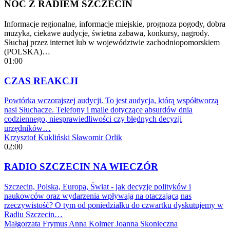
NOC Z RADIEM SZCZECIN
Informacje regionalne, informacje miejskie, prognoza pogody, dobra
muzyka, ciekawe audycje, świetna zabawa, konkursy, nagrody.
Słuchaj przez internet lub w województwie zachodniopomorskiem
(POLSKA)…
01:00
CZAS REAKCJI
Powtórka wczorajszej audycji. To jest audycja, którą współtworzą
nasi Słuchacze. Telefony i maile dotyczące absurdów dnia
codziennego, niesprawiedliwości czy błędnych decyzji
urzędników…
Krzysztof Kukliński
Sławomir Orlik
02:00
RADIO SZCZECIN NA WIECZÓR
Szczecin, Polska, Europa, Świat - jak decyzje polityków i
naukowców oraz wydarzenia wpływają na otaczającą nas
rzeczywistość? O tym od poniedziałku do czwartku dyskutujemy w
Radiu Szczecin…
Małgorzata Frymus
Anna Kolmer
Joanna Skonieczna