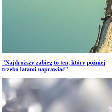
"Najdroższy zabieg to ten, który później
trzeba latami naprawiać"