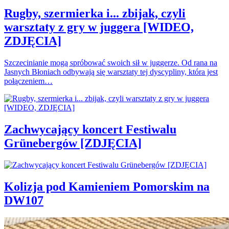
Rugby, szermierka i... zbijak, czyli
warsztaty z gry w juggera [WIDEO,
ZDJĘCIA]
Szczecinianie mogą spróbować swoich sił w juggerze. Od rana na
Jasnych Błoniach odbywają się warsztaty tej dyscypliny, która jest
połączeniem…
Zachwycający koncert Festiwalu
Grünebergów [ZDJĘCIA]
Kolizja pod Kamieniem Pomorskim na
DW107