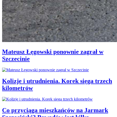
Mateusz Łęgowski ponownie zagrał w
Szczecinie
Kolizje i utrudnienia. Korek sięga trzech
kilometrów
Co przyciąga mieszkańców na Jarmark