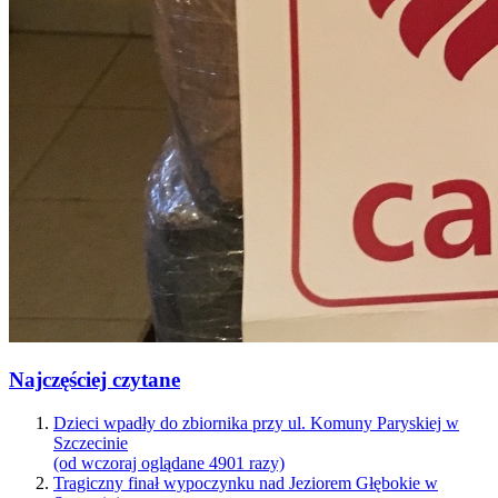
Najczęściej czytane
Dzieci wpadły do zbiornika przy ul. Komuny Paryskiej w
Szczecinie
(od wczoraj oglądane 4901 razy)
Tragiczny finał wypoczynku nad Jeziorem Głębokie w