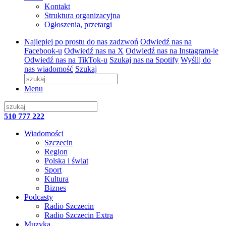
Kontakt
Struktura organizacyjna
Ogłoszenia, przetargi
Najlepiej po prostu do nas zadzwoń
Odwiedź nas na
Facebook-u
Odwiedź nas na X
Odwiedź nas na Instagram-ie
Odwiedź nas na TikTok-u
Szukaj nas na Spotify
Wyślij do
nas wiadomość
Szukaj
Menu
510 777 222
Wiadomości
Szczecin
Region
Polska i świat
Sport
Kultura
Biznes
Podcasty
Radio Szczecin
Radio Szczecin Extra
Muzyka