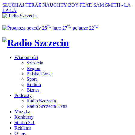
SŁUCHAJ TERAZ
NAUGHTY BOY FEAT. SAM SMITH - LA
LA LA
°C
°C
°C
25
jutro
27
pojutrze
22
Wiadomości
Szczecin
Region
Polska i świat
Sport
Kultura
Biznes
Podcasty
Radio Szczecin
Radio Szczecin Extra
Muzyka
Konkursy
Studio S-1
Reklama
O nas