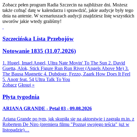
Zobacz pełen program Radia Szczecin na najbliższe dni. Możesz
także cofnąć datę w kalendarzu i sprawdzić, jakie audycje były tego
dnia na antenie. W scenariuszach audycji znajdziesz listę wszystkich
uworów jakie wtedy graliśmy!
Szczecińska Lista Przebojów
Notowanie 1835 (31.07.2026)
1. Hugel, Imael Angel, Ultra Nate
Movin' To The Sun
2. David
Guetta, Alok, Stick Figure
Run Run River (Angels Above Me)
3.
The Bausa
Magnetic
4. Dubdogz, Fezzo, Zaark
How Does It Feel
5. Anotr feat. 54 Ultra
Talk To You
Zobacz
Głosuj »
Płyta tygodnia
ARIANA GRANDE - Petal 03 - 09.08.2026
Ariana Grande po tym, jak skupiła się na aktorstwie i zagrała m.in. z
Robertem De Niro (premiera filmu "Poznaj swojego teścia" już w
listopadzie)…