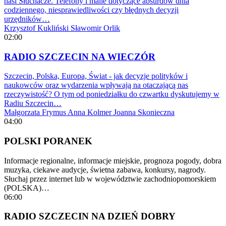
nasi Słuchacze. Telefony i maile dotyczące absurdów dnia
codziennego, niesprawiedliwości czy błędnych decyzji
urzędników…
Krzysztof Kukliński
Sławomir Orlik
02:00
RADIO SZCZECIN NA WIECZÓR
Szczecin, Polska, Europa, Świat - jak decyzje polityków i
naukowców oraz wydarzenia wpływają na otaczającą nas
rzeczywistość? O tym od poniedziałku do czwartku dyskutujemy w
Radiu Szczecin…
Małgorzata Frymus
Anna Kolmer
Joanna Skonieczna
04:00
POLSKI PORANEK
Informacje regionalne, informacje miejskie, prognoza pogody, dobra
muzyka, ciekawe audycje, świetna zabawa, konkursy, nagrody.
Słuchaj przez internet lub w województwie zachodniopomorskiem
(POLSKA)…
06:00
RADIO SZCZECIN NA DZIEŃ DOBRY