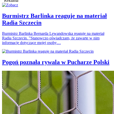
Reklama
Burmistrz Barlinka reaguje na materiał
Radia Szczecin
Burmistrz Barlinka Bernarda Lewandowska reaguje na materiał
Radia Szczecin. "Stanowczo oświadczam, że zawarte w nim
informacje dotyczące mojej osoby…
Pogoń poznała rywala w Pucharze Polski