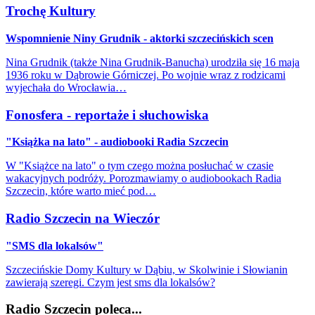
Trochę Kultury
Wspomnienie Niny Grudnik - aktorki szczecińskich scen
Nina Grudnik (także Nina Grudnik-Banucha) urodziła się 16 maja
1936 roku w Dąbrowie Górniczej. Po wojnie wraz z rodzicami
wyjechała do Wrocławia…
Fonosfera - reportaże i słuchowiska
"Książka na lato" - audiobooki Radia Szczecin
W "Książce na lato" o tym czego można posłuchać w czasie
wakacyjnych podróży. Porozmawiamy o audiobookach Radia
Szczecin, które warto mieć pod…
Radio Szczecin na Wieczór
"SMS dla lokalsów"
Szczecińskie Domy Kultury w Dąbiu, w Skolwinie i Słowianin
zawierają szeregi. Czym jest sms dla lokalsów?
Radio Szczecin poleca...