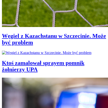
Węgiel z Kazachstanu w Szczecinie. Może
być problem
Ktoś zamalował sprayem pomnik
żołnierzy UPA