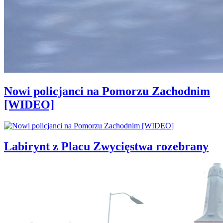
Nowi policjanci na Pomorzu Zachodnim
[WIDEO]
Labirynt z Placu Zwycięstwa rozebrany