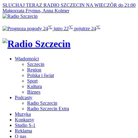
SŁUCHAJ TERAZ
RADIO SZCZECIN NA WIECZÓR do 21:00
Małgorzata Frymus, Anna Kolmer
°C
°C
°C
24
jutro
22
pojutrze
24
Wiadomości
Szczecin
Region
Polska i świat
Sport
Kultura
Biznes
Podcasty
Radio Szczecin
Radio Szczecin Extra
Muzyka
Konkursy
Studio S-1
Reklama
O nas