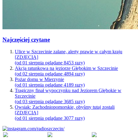
Najczęściej czytane
Ulice w Szczecinie zalane, alerty prawie w całym kraju
[ZDJĘCIA]
(od 01 sierpnia oglądane 8453 razy)
Akcja ratunkowa na jeziorze Głębokim w Szczecinie
(od 02 sierpnia oglądane 4894 razy)
Pożar domu w Mierzynie
(od 01 sierpnia oglądane 4189 razy)
Tragiczny finał wypoczynku nad Jeziorem Głębokie w
Szczecinie
(od 03 sierpnia oglądane 3685 razy)
Owsiak: Zachodniopomorskie, obyśmy tutaj zostali
[ZDJĘCIA]
(od 01 sierpnia oglądane 3077 razy)