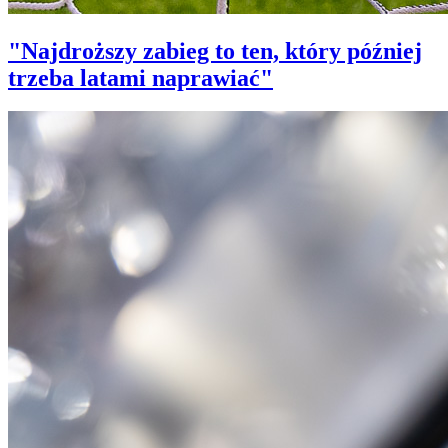
"Najdroższy zabieg to ten, który później
trzeba latami naprawiać"