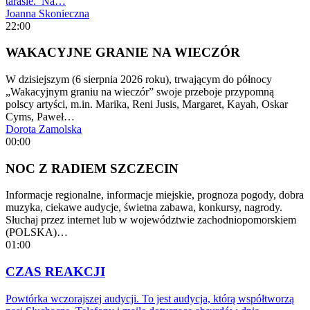
tarasie. Na…
Joanna Skonieczna
22:00
WAKACYJNE GRANIE NA WIECZÓR
W dzisiejszym (6 sierpnia 2026 roku), trwającym do północy
„Wakacyjnym graniu na wieczór” swoje przeboje przypomną
polscy artyści, m.in. Marika, Reni Jusis, Margaret, Kayah, Oskar
Cyms, Paweł…
Dorota Zamolska
00:00
NOC Z RADIEM SZCZECIN
Informacje regionalne, informacje miejskie, prognoza pogody, dobra
muzyka, ciekawe audycje, świetna zabawa, konkursy, nagrody.
Słuchaj przez internet lub w województwie zachodniopomorskiem
(POLSKA)…
01:00
CZAS REAKCJI
Powtórka wczorajszej audycji. To jest audycja, którą współtworzą