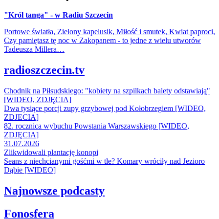
"Król tanga" - w Radiu Szczecin
Portowe światła, Zielony kapelusik, Miłość i smutek, Kwiat paproci,
Czy pamiętasz tę noc w Zakopanem - to jedne z wielu utworów
Tadeusza Millera…
radioszczecin.tv
Chodnik na Piłsudskiego: "kobiety na szpilkach balety odstawiają"
[WIDEO, ZDJĘCIA]
Dwa tysiące porcji zupy grzybowej pod Kołobrzegiem [WIDEO,
ZDJECIA]
82. rocznica wybuchu Powstania Warszawskiego [WIDEO,
ZDJĘCIA]
31.07.2026
Zlikwidowali plantację konopi
Seans z niechcianymi gośćmi w tle? Komary wróciły nad Jezioro
Dąbie [WIDEO]
Najnowsze podcasty
Fonosfera