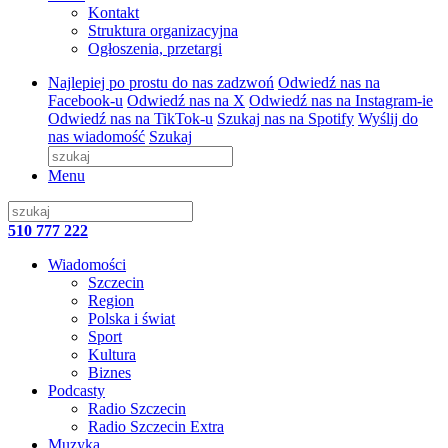
Kontakt
Struktura organizacyjna
Ogłoszenia, przetargi
Najlepiej po prostu do nas zadzwoń
Odwiedź nas na
Facebook-u
Odwiedź nas na X
Odwiedź nas na Instagram-ie
Odwiedź nas na TikTok-u
Szukaj nas na Spotify
Wyślij do
nas wiadomość
Szukaj
Menu
510 777 222
Wiadomości
Szczecin
Region
Polska i świat
Sport
Kultura
Biznes
Podcasty
Radio Szczecin
Radio Szczecin Extra
Muzyka