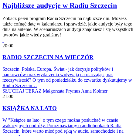
Najbliższe audycje w Radiu Szczecin
Zobacz pełen program Radia Szczecin na najbliższe dni. Możesz
także cofnąć datę w kalendarzu i sprawdzić, jakie audycje były tego
dnia na antenie. W scenariuszach audycji znajdziesz listę wszystkich
uworów jakie wtedy graliśmy!
20:00
RADIO SZCZECIN NA WIECZÓR
Szczecin, Polska, Europa, Świat - jak decyzje polityków i
naukowców oraz wydarzenia wpływają na otaczającą nas
rzeczywistość? O tym od poniedziałku do czwartku dyskutujemy w
Radiu Szczecin…
SŁUCHAJ TERAZ
Małgorzata Frymus
Anna Kolmer
21:00
KSIĄŻKA NA LATO
W "Książce na lato" o tym czego można posłuchać w czasie
wakacyjnych podróży. Porozmawiamy o audiobookach Radia
Szczecin, które warto mieć pod ręką w aucie, samochodzie i na