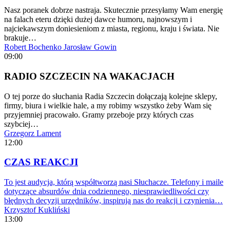
Nasz poranek dobrze nastraja. Skutecznie przesyłamy Wam energię
na falach eteru dzięki dużej dawce humoru, najnowszym i
najciekawszym doniesieniom z miasta, regionu, kraju i świata. Nie
brakuje…
Robert Bochenko
Jarosław Gowin
09:00
RADIO SZCZECIN NA WAKACJACH
O tej porze do słuchania Radia Szczecin dołączają kolejne sklepy,
firmy, biura i wielkie hale, a my robimy wszystko żeby Wam się
przyjemniej pracowało. Gramy przeboje przy których czas
szybciej…
Grzegorz Lament
12:00
CZAS REAKCJI
To jest audycja, którą współtworzą nasi Słuchacze. Telefony i maile
dotyczące absurdów dnia codziennego, niesprawiedliwości czy
błędnych decyzji urzędników, inspirują nas do reakcji i czynienia…
Krzysztof Kukliński
13:00