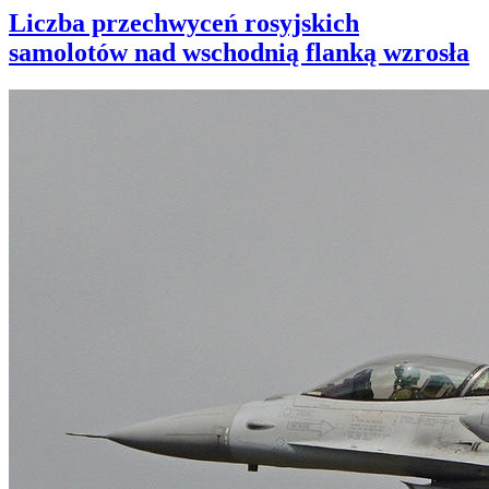
Liczba przechwyceń rosyjskich
samolotów nad wschodnią flanką wzrosła