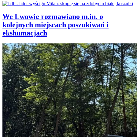
We Lwowie rozmawiano m.in. o
kolejnych miejscach poszukiwań i
ekshumacjach