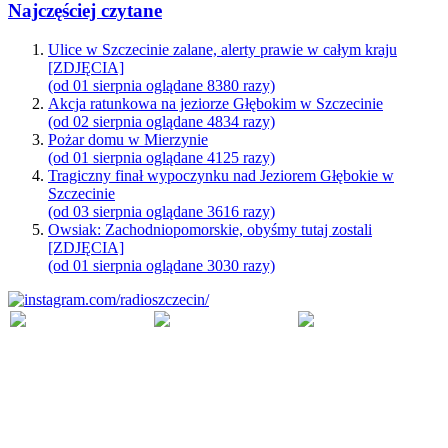
Najczęściej czytane
Ulice w Szczecinie zalane, alerty prawie w całym kraju
[ZDJĘCIA]
(od 01 sierpnia oglądane 8380 razy)
Akcja ratunkowa na jeziorze Głębokim w Szczecinie
(od 02 sierpnia oglądane 4834 razy)
Pożar domu w Mierzynie
(od 01 sierpnia oglądane 4125 razy)
Tragiczny finał wypoczynku nad Jeziorem Głębokie w
Szczecinie
(od 03 sierpnia oglądane 3616 razy)
Owsiak: Zachodniopomorskie, obyśmy tutaj zostali
[ZDJĘCIA]
(od 01 sierpnia oglądane 3030 razy)