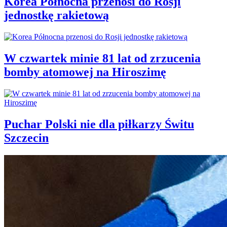
Korea Północna przenosi do Rosji
jednostkę rakietową
W czwartek minie 81 lat od zrzucenia
bomby atomowej na Hiroszimę
Puchar Polski nie dla piłkarzy Świtu
Szczecin