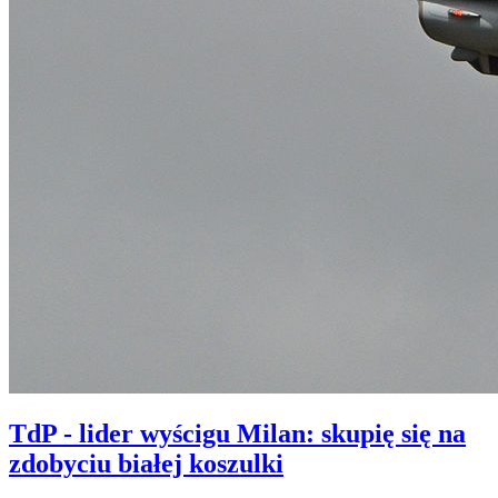
TdP - lider wyścigu Milan: skupię się na
zdobyciu białej koszulki