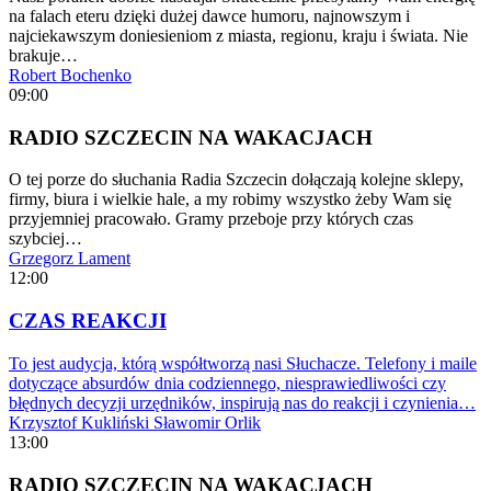
na falach eteru dzięki dużej dawce humoru, najnowszym i
najciekawszym doniesieniom z miasta, regionu, kraju i świata. Nie
brakuje…
Robert Bochenko
09:00
RADIO SZCZECIN NA WAKACJACH
O tej porze do słuchania Radia Szczecin dołączają kolejne sklepy,
firmy, biura i wielkie hale, a my robimy wszystko żeby Wam się
przyjemniej pracowało. Gramy przeboje przy których czas
szybciej…
Grzegorz Lament
12:00
CZAS REAKCJI
To jest audycja, którą współtworzą nasi Słuchacze. Telefony i maile
dotyczące absurdów dnia codziennego, niesprawiedliwości czy
błędnych decyzji urzędników, inspirują nas do reakcji i czynienia…
Krzysztof Kukliński
Sławomir Orlik
13:00
RADIO SZCZECIN NA WAKACJACH