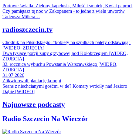
Portowe światła, Zielony kapelusik, Miłość i smutek, Kwiat paproci,
Czy pamiętasz tę noc w Zakopanem - to jedne z wielu utworów
Tadeusza Millera…
radioszczecin.tv
Chodnik na Piłsudskiego: "kobiety na szpilkach balety odstawiają"
[WIDEO, ZDJĘCIA]
Dwa tysiące porcji zupy grzybowej pod Kołobrzegiem [WIDEO,
ZDJECIA]
82. rocznica wybuchu Powstania Warszawskiego [WIDEO,
ZDJĘCIA]
31.07.2026
Zlikwidowali plantację konopi
Seans z niechcianymi gośćmi w tle? Komary wróciły nad Jezioro
Dąbie [WIDEO]
Najnowsze podcasty
Radio Szczecin Na Wieczór