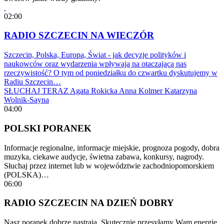
02:00
RADIO SZCZECIN NA WIECZÓR
Szczecin, Polska, Europa, Świat - jak decyzje polityków i
naukowców oraz wydarzenia wpływają na otaczającą nas
rzeczywistość? O tym od poniedziałku do czwartku dyskutujemy w
Radiu Szczecin…
SŁUCHAJ TERAZ
Agata Rokicka
Anna Kolmer
Katarzyna
Wolnik-Sayna
04:00
POLSKI PORANEK
Informacje regionalne, informacje miejskie, prognoza pogody, dobra
muzyka, ciekawe audycje, świetna zabawa, konkursy, nagrody.
Słuchaj przez internet lub w województwie zachodniopomorskiem
(POLSKA)…
06:00
RADIO SZCZECIN NA DZIEŃ DOBRY
Nasz poranek dobrze nastraja. Skutecznie przesyłamy Wam energię