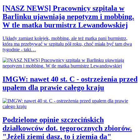
[NASZ NEWS] Pracownicy szpitala w
Barlinku ujawniają nepotyzm i mobbing.
W tle matka burmistrz Lewandowskiej
Układy zamiast kolejek, mobbing, ale też matka pani burmistrz,
która ma przebywać w szpitalu pół roku, choć miała być tam dwa
tygodnie - taki…
IMGW: nawet 40 st. C - ostrzeżenia przed
upałem dla prawie całego kraju
Podzielone opinie szczecińskich
działkowców dot. tegorocznych zbiorów.
"Jeżeli ziemi dasz, to i ziemia da"