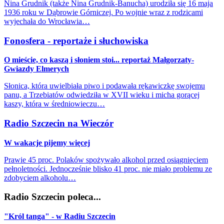
Nina Grudnik (także Nina Grudnik-Banucha) urodziła się 16 maja
1936 roku w Dąbrowie Górniczej. Po wojnie wraz z rodzicami
wyjechała do Wrocławia…
Fonosfera - reportaże i słuchowiska
O mieście, co kaszą i słoniem stoi... reportaż Małgorzaty-
Gwiazdy Elmerych
Słonica, która uwielbiała piwo i podawała rękawiczkę swojemu
panu, a Trzebiatów odwiedziła w XVII wieku i micha gorącej
kaszy, która w średniowieczu…
Radio Szczecin na Wieczór
W wakacje pijemy więcej
Prawie 45 proc. Polaków spożywało alkohol przed osiągnięciem
pełnoletności. Jednocześnie blisko 41 proc. nie miało problemu ze
zdobyciem alkoholu…
Radio Szczecin poleca...
"Król tanga" - w Radiu Szczecin