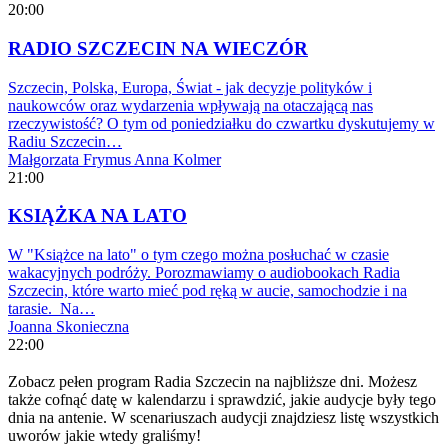
20:00
RADIO SZCZECIN NA WIECZÓR
Szczecin, Polska, Europa, Świat - jak decyzje polityków i
naukowców oraz wydarzenia wpływają na otaczającą nas
rzeczywistość? O tym od poniedziałku do czwartku dyskutujemy w
Radiu Szczecin…
Małgorzata Frymus
Anna Kolmer
21:00
KSIĄŻKA NA LATO
W "Książce na lato" o tym czego można posłuchać w czasie
wakacyjnych podróży. Porozmawiamy o audiobookach Radia
Szczecin, które warto mieć pod ręką w aucie, samochodzie i na
tarasie. Na…
Joanna Skonieczna
22:00
Zobacz pełen program Radia Szczecin na najbliższe dni. Możesz
także cofnąć datę w kalendarzu i sprawdzić, jakie audycje były tego
dnia na antenie. W scenariuszach audycji znajdziesz listę wszystkich
uworów jakie wtedy graliśmy!