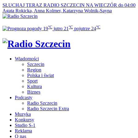
SŁUCHAJ TERAZ
RADIO SZCZECIN NA WIECZÓR do 04:00
Agata Rokicka, Anna Kolmer, Katarzyna Wolnik-Sayna
°C
°C
°C
19
jutro
21
pojutrze
24
Wiadomości
Szczecin
Region
Polska i świat
Sport
Kultura
Biznes
Podcasty
Radio Szczecin
Radio Szczecin Extra
Muzyka
Konkursy
Studio S-1
Reklama
O nas