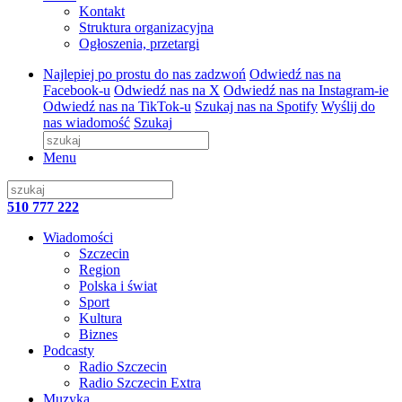
Kontakt
Struktura organizacyjna
Ogłoszenia, przetargi
Najlepiej po prostu do nas zadzwoń
Odwiedź nas na
Facebook-u
Odwiedź nas na X
Odwiedź nas na Instagram-ie
Odwiedź nas na TikTok-u
Szukaj nas na Spotify
Wyślij do
nas wiadomość
Szukaj
Menu
510 777 222
Wiadomości
Szczecin
Region
Polska i świat
Sport
Kultura
Biznes
Podcasty
Radio Szczecin
Radio Szczecin Extra
Muzyka