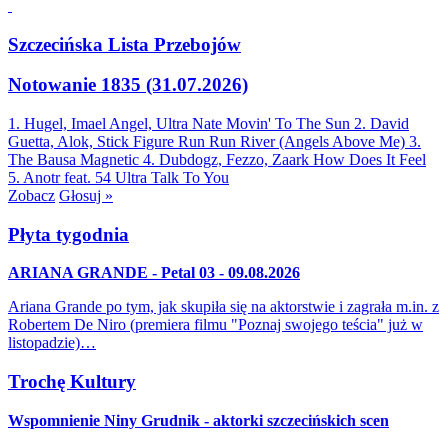
Szczecińska Lista Przebojów
Notowanie 1835 (31.07.2026)
1. Hugel, Imael Angel, Ultra Nate
Movin' To The Sun
2. David
Guetta, Alok, Stick Figure
Run Run River (Angels Above Me)
3.
The Bausa
Magnetic
4. Dubdogz, Fezzo, Zaark
How Does It Feel
5. Anotr feat. 54 Ultra
Talk To You
Zobacz
Głosuj »
Płyta tygodnia
ARIANA GRANDE - Petal 03 - 09.08.2026
Ariana Grande po tym, jak skupiła się na aktorstwie i zagrała m.in. z
Robertem De Niro (premiera filmu "Poznaj swojego teścia" już w
listopadzie)…
Trochę Kultury
Wspomnienie Niny Grudnik - aktorki szczecińskich scen