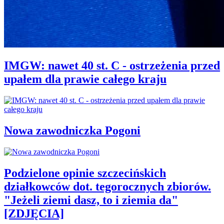
IMGW: nawet 40 st. C - ostrzeżenia przed
upałem dla prawie całego kraju
Nowa zawodniczka Pogoni
Podzielone opinie szczecińskich
działkowców dot. tegorocznych zbiorów.
"Jeżeli ziemi dasz, to i ziemia da"
[ZDJĘCIA]