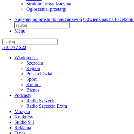
Struktura organizacyjna
Ogłoszenia, przetargi
Najlepiej po prostu do nas zadzwoń
Odwiedź nas na Facebook
Menu
510 777 222
Wiadomości
Szczecin
Region
Polska i świat
Sport
Kultura
Biznes
Podcasty
Radio Szczecin
Radio Szczecin Extra
Muzyka
Konkursy
Studio S-1
Reklama
O nas