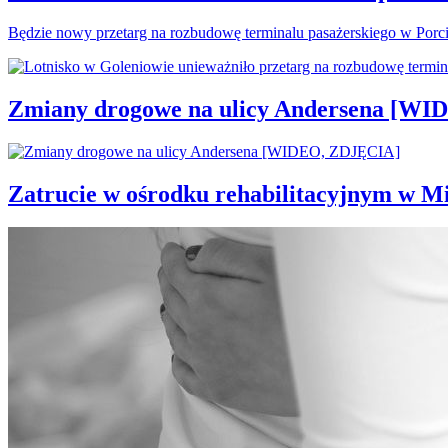
Będzie nowy przetarg na rozbudowę terminalu pasażerskiego w Porc
Zmiany drogowe na ulicy Andersena [W
Zatrucie w ośrodku rehabilitacyjnym w M