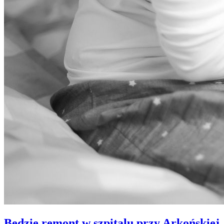
Będzie remont w szpitalu przy Arkońskiej