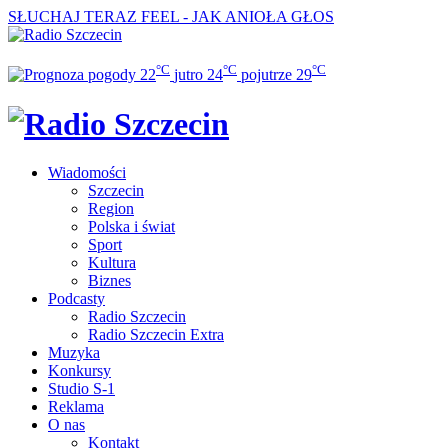
SŁUCHAJ TERAZ
FEEL - JAK ANIOŁA GŁOS
°C
°C
°C
22
jutro
24
pojutrze
29
Wiadomości
Szczecin
Region
Polska i świat
Sport
Kultura
Biznes
Podcasty
Radio Szczecin
Radio Szczecin Extra
Muzyka
Konkursy
Studio S-1
Reklama
O nas
Kontakt