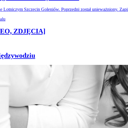
ie Lotniczym Szczecin Goleniów. Poprzedni został unieważniony. Za
IDEO, ZDJĘCIA]
iędzywodziu