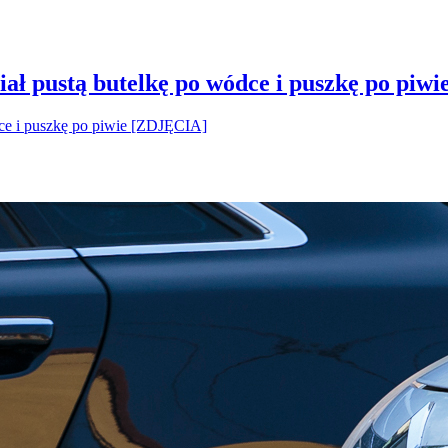
ał pustą butelkę po wódce i puszkę po piw