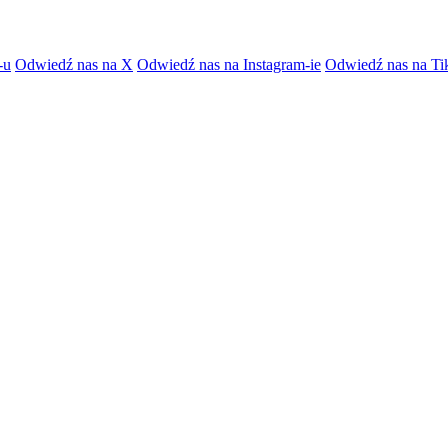
-u
Odwiedź nas na X
Odwiedź nas na Instagram-ie
Odwiedź nas na Ti