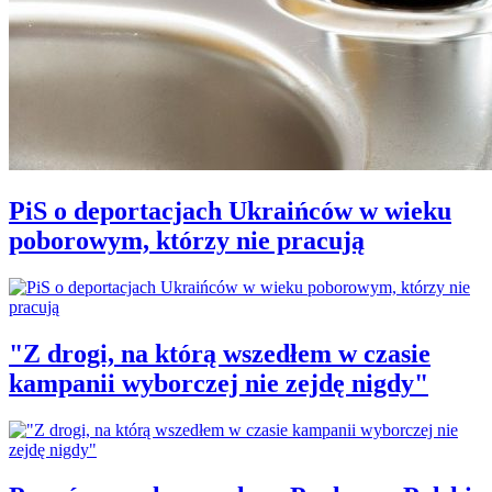
PiS o deportacjach Ukraińców w wieku
poborowym, którzy nie pracują
"Z drogi, na którą wszedłem w czasie
kampanii wyborczej nie zejdę nigdy"