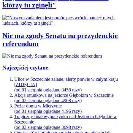
którzy tu zginęli"
Nie ma zgody Senatu na prezydenckie
referendum
Najczęściej czytane
Ulice w Szczecinie zalane, alerty prawie w całym kraju
[ZDJĘCIA]
(od 01 sierpnia oglądane 8458 razy)
Akcja ratunkowa na jeziorze Głębokim w Szczecinie
(od 02 sierpnia oglądane 4908 razy)
Pożar domu w Mierzynie
(od 01 sierpnia oglądane 4196 razy)
Tragiczny finał wypoczynku nad Jeziorem Głębokie w
Szczecinie
(od 03 sierpnia oglądane 3698 razy)
Owsiak: Zachodniopomorskie, obyśmy tutaj zostali