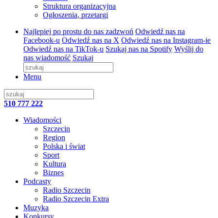
Struktura organizacyjna
Ogłoszenia, przetargi
Najlepiej po prostu do nas zadzwoń
Odwiedź nas na
Facebook-u
Odwiedź nas na X
Odwiedź nas na Instagram-ie
Odwiedź nas na TikTok-u
Szukaj nas na Spotify
Wyślij do
nas wiadomość
Szukaj
Menu
510 777 222
Wiadomości
Szczecin
Region
Polska i świat
Sport
Kultura
Biznes
Podcasty
Radio Szczecin
Radio Szczecin Extra
Muzyka
Konkursy