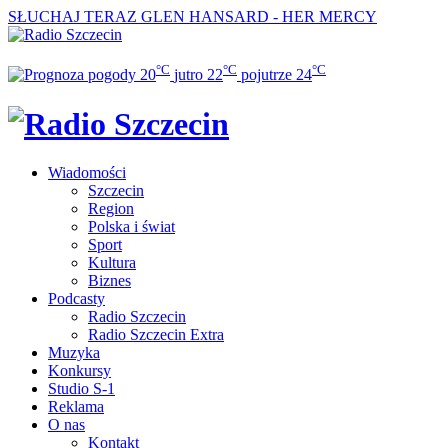
SŁUCHAJ TERAZ
GLEN HANSARD - HER MERCY
°C
°C
°C
20
jutro
22
pojutrze
24
Wiadomości
Szczecin
Region
Polska i świat
Sport
Kultura
Biznes
Podcasty
Radio Szczecin
Radio Szczecin Extra
Muzyka
Konkursy
Studio S-1
Reklama
O nas
Kontakt