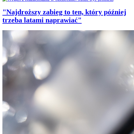
"Najdroższy zabieg to ten, który później
trzeba latami naprawiać"