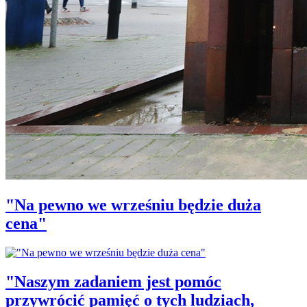
"Na pewno we wrześniu będzie duża
cena"
"Naszym zadaniem jest pomóc
przywrócić pamięć o tych ludziach,