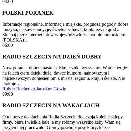
04:00
POLSKI PORANEK
Informacje regionalne, informacje miejskie, prognoza pogody, dobra
muzyka, ciekawe audycje, świetna zabawa, konkursy, nagrody.
Słuchaj przez internet lub w województwie zachodniopomorskiem
(POLSKA)…
06:00
RADIO SZCZECIN NA DZIEŃ DOBRY
Nasz poranek dobrze nastraja. Skutecznie przesyłamy Wam energię
na falach eteru dzięki dużej dawce humoru, najnowszym i
najciekawszym doniesieniom z miasta, regionu, kraju i świata. Nie
brakuje…
Robert Bochenko
Jarosław Gowin
09:00
RADIO SZCZECIN NA WAKACJACH
O tej porze do słuchania Radia Szczecin dołączają kolejne sklepy,
firmy, biura i wielkie hale, a my robimy wszystko żeby Wam się
przyjemniej pracowało. Gramy przeboje przy których czas