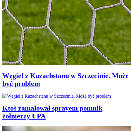
Węgiel z Kazachstanu w Szczecinie. Może
być problem
Ktoś zamalował sprayem pomnik
żołnierzy UPA