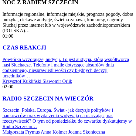
NOC Z RADIEM SZCZECIN
Informacje regionalne, informacje miejskie, prognoza pogody, dobra
muzyka, ciekawe audycje, świetna zabawa, konkursy, nagrody.
Słuchaj przez internet lub w województwie zachodniopomorskiem
(POLSKA)…
01:00
CZAS REAKCJI
Powtórka wczorajszej audycji. To jest audycja, którą współtworzą
nasi Słuchacze. Telefony i maile dotyczące absurdów dnia
codziennego, niesprawiedliwości czy błędnych decyzji
urzędników…
Krzysztof Kukliński
Sławomir Orlik
02:00
RADIO SZCZECIN NA WIECZÓR
Szczecin, Polska, Europa, Świat - jak decyzje polityków i
naukowców oraz wydarzenia wpływają na otaczającą nas
rzeczywistość? O tym od poniedziałku do czwartku dyskutujemy w
Radiu Szczecin…
Małgorzata Frymus
Anna Kolmer
Joanna Skonieczna