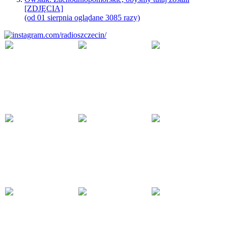
[ZDJĘCIA]
(od 01 sierpnia oglądane 3085 razy)