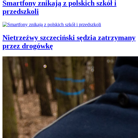
Smartfony znikają z polskich szkół i
przedszkoli
Nietrzeźwy szczeciński sędzia zatrzymany
przez drogówkę