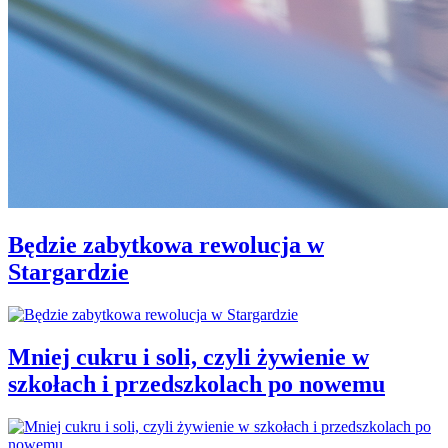
Będzie zabytkowa rewolucja w
Stargardzie
Mniej cukru i soli, czyli żywienie w
szkołach i przedszkolach po nowemu