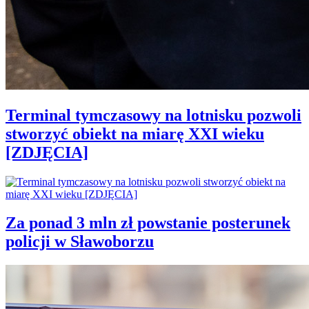
Terminal tymczasowy na lotnisku pozwoli
stworzyć obiekt na miarę XXI wieku
[ZDJĘCIA]
Za ponad 3 mln zł powstanie posterunek
policji w Sławoborzu