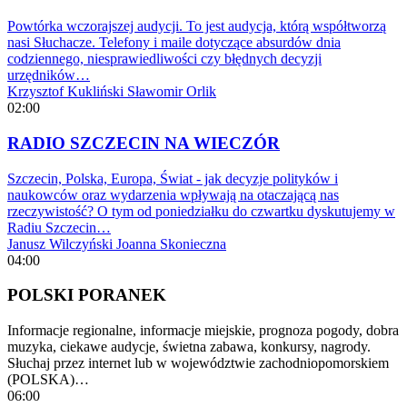
Powtórka wczorajszej audycji. To jest audycja, którą współtworzą
nasi Słuchacze. Telefony i maile dotyczące absurdów dnia
codziennego, niesprawiedliwości czy błędnych decyzji
urzędników…
Krzysztof Kukliński
Sławomir Orlik
02:00
RADIO SZCZECIN NA WIECZÓR
Szczecin, Polska, Europa, Świat - jak decyzje polityków i
naukowców oraz wydarzenia wpływają na otaczającą nas
rzeczywistość? O tym od poniedziałku do czwartku dyskutujemy w
Radiu Szczecin…
Janusz Wilczyński
Joanna Skonieczna
04:00
POLSKI PORANEK
Informacje regionalne, informacje miejskie, prognoza pogody, dobra
muzyka, ciekawe audycje, świetna zabawa, konkursy, nagrody.
Słuchaj przez internet lub w województwie zachodniopomorskiem
(POLSKA)…
06:00