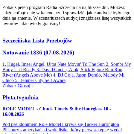
Zobacz pełen program Radia Szczecin na najbliższe dni. Możesz
także cofnąć datę w kalendarzu i sprawdzić, jakie audycje były tego
dnia na antenie. W scenariuszach audycji znajdziesz listę wszystkich
uworów jakie wtedy graliśmy!
Szczecińska Lista Przebojów
Notowanie 1836 (07.08.2026)
1. Hugel, Imael Angel, Ultra Nate
Movin' To The Sun
2. Sombr
My
Body Isn't Ready
3. David Guetta, Alok, Stick Figure
Run Run
River (Angels Above Me)
4. DJ Goja, Jason Derulo, Melody
Mi
Chico
5. Temper City
Self Aware
Zobacz
Głosuj »
Płyta tygodnia
ROLE MODEL - Chuck Timely & the Hourglass 10 -
16.08.2026
Pod pseudonimem Role Model ukrywa się Tucker Harrington
Pillsbury - amerykański wokalistka, który pierwszą epkę wydał