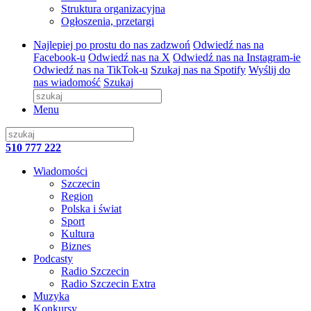
Struktura organizacyjna
Ogłoszenia, przetargi
Najlepiej po prostu do nas zadzwoń
Odwiedź nas na
Facebook-u
Odwiedź nas na X
Odwiedź nas na Instagram-ie
Odwiedź nas na TikTok-u
Szukaj nas na Spotify
Wyślij do
nas wiadomość
Szukaj
Menu
510 777 222
Wiadomości
Szczecin
Region
Polska i świat
Sport
Kultura
Biznes
Podcasty
Radio Szczecin
Radio Szczecin Extra
Muzyka
Konkursy