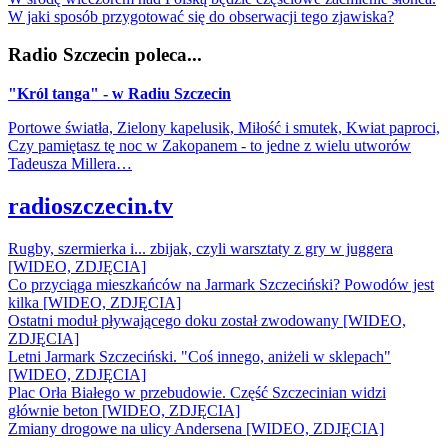
W jaki sposób przygotować się do obserwacji tego zjawiska?
Radio Szczecin poleca...
"Król tanga" - w Radiu Szczecin
Portowe światła, Zielony kapelusik, Miłość i smutek, Kwiat paproci,
Czy pamiętasz tę noc w Zakopanem - to jedne z wielu utworów
Tadeusza Millera…
radioszczecin.tv
Rugby, szermierka i... zbijak, czyli warsztaty z gry w juggera
[WIDEO, ZDJĘCIA]
Co przyciąga mieszkańców na Jarmark Szczeciński? Powodów jest
kilka [WIDEO, ZDJĘCIA]
Ostatni moduł pływającego doku został zwodowany [WIDEO,
ZDJĘCIA]
Letni Jarmark Szczeciński. "Coś innego, aniżeli w sklepach"
[WIDEO, ZDJĘCIA]
Plac Orła Białego w przebudowie. Część Szczecinian widzi
głównie beton [WIDEO, ZDJĘCIA]
Zmiany drogowe na ulicy Andersena [WIDEO, ZDJĘCIA]