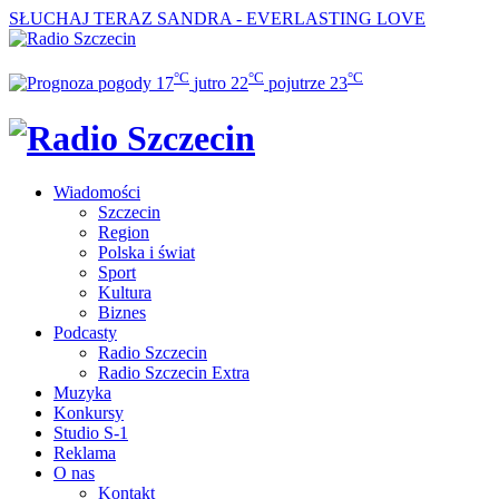
SŁUCHAJ TERAZ
SANDRA - EVERLASTING LOVE
°C
°C
°C
17
jutro
22
pojutrze
23
Wiadomości
Szczecin
Region
Polska i świat
Sport
Kultura
Biznes
Podcasty
Radio Szczecin
Radio Szczecin Extra
Muzyka
Konkursy
Studio S-1
Reklama
O nas
Kontakt