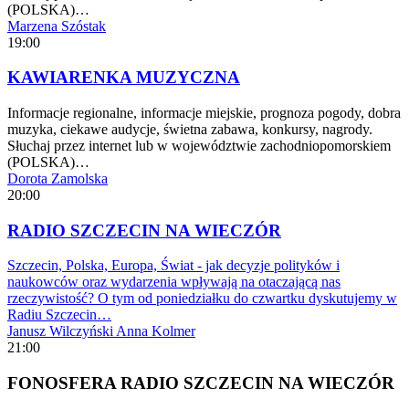
(POLSKA)…
Marzena Szóstak
19:00
KAWIARENKA MUZYCZNA
Informacje regionalne, informacje miejskie, prognoza pogody, dobra
muzyka, ciekawe audycje, świetna zabawa, konkursy, nagrody.
Słuchaj przez internet lub w województwie zachodniopomorskiem
(POLSKA)…
Dorota Zamolska
20:00
RADIO SZCZECIN NA WIECZÓR
Szczecin, Polska, Europa, Świat - jak decyzje polityków i
naukowców oraz wydarzenia wpływają na otaczającą nas
rzeczywistość? O tym od poniedziałku do czwartku dyskutujemy w
Radiu Szczecin…
Janusz Wilczyński
Anna Kolmer
21:00
FONOSFERA RADIO SZCZECIN NA WIECZÓR