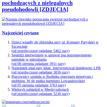
pochodzących z nielegalnych
pseudohodowli [ZDJĘCIA]
Najczęściej czytane
Dzieci wpadły do zbiornika przy ul. Komuny Paryskiej w
Szczecinie
(od przedwczoraj oglądane 5462 razy)
Sąsiedzi interweniują w sprawie psa pozostawionego
samotnie w mieszkaniu
(od 06 sierpnia oglądane 3911 razy)
Nastolatek miał rany kłute. Interweniował śmigłowiec LPR
(od przedwczoraj oglądane 3836 razy)
Pracownicy szpitala w Barlinku ujawniają nepotyzm i
mobbing. W tle matka burmistrz Lewandowskiej
(od 05 sierpnia oglądane 3763 razy)
Wieloryb zabłądził w Międzyzdrojach
(od przedwczoraj oglądane 3230 razy)