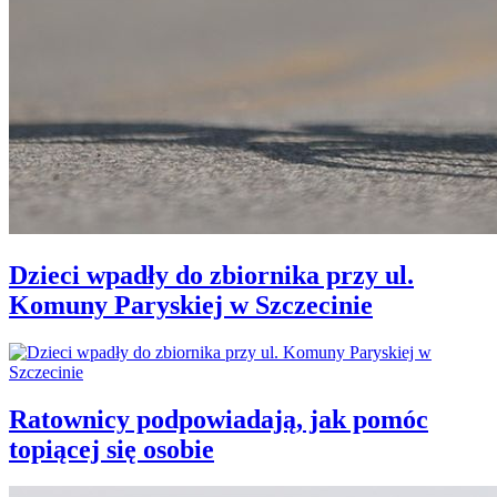
Dzieci wpadły do zbiornika przy ul.
Komuny Paryskiej w Szczecinie
Ratownicy podpowiadają, jak pomóc
topiącej się osobie