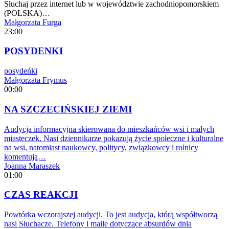
Słuchaj przez internet lub w województwie zachodniopomorskiem
(POLSKA)…
Małgorzata Furga
23:00
POSYDENKI
posydeńki
Małgorzata Frymus
00:00
NA SZCZECIŃSKIEJ ZIEMI
Audycja informacyjna skierowana do mieszkańców wsi i małych
miasteczek. Nasi dziennikarze pokazują życie społeczne i kulturalne
na wsi, natomiast naukowcy, politycy, związkowcy i rolnicy
komentują…
Joanna Maraszek
01:00
CZAS REAKCJI
Powtórka wczorajszej audycji. To jest audycja, którą współtworzą
nasi Słuchacze. Telefony i maile dotyczące absurdów dnia