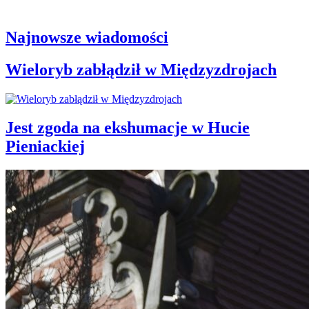
Najnowsze wiadomości
Wieloryb zabłądził w Międzyzdrojach
Jest zgoda na ekshumacje w Hucie
Pieniackiej