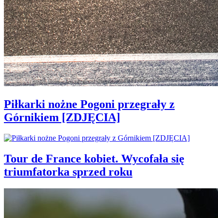
Piłkarki nożne Pogoni przegrały z
Górnikiem [ZDJĘCIA]
Tour de France kobiet. Wycofała się
triumfatorka sprzed roku