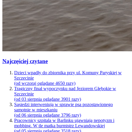
Najczęściej czytane
Dzieci wpadły do zbiornika przy ul. Komuny Paryskiej w
Szczecinie
(od wczoraj oglądane 4650 razy)
Tragiczny finał wypoczynku nad Jeziorem Głębokie w
Szczecinie
(od 03 sierpnia oglądane 3901 razy)
Sąsiedzi interweniują w sprawie psa pozostawionego
samotnie w mieszkaniu
(od 06 sierpnia oglądane 3796 razy)
Pracownicy szpitala w Barlinku ujawniają nepotyzm i
mobbing. W tle matka burmistrz Lewandowskiej
(od 05 sierpnia oglądane 3518 razy)