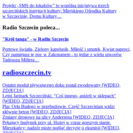
Projekt „SMS do lokalsów” to wspólna inicjatywa trzech
szczecińskich instytucji kultury: Miejskiego Ośrodka Kultury
w Szczecinie, Domu Kultury…
Radio Szczecin poleca...
"Król tanga" - w Radiu Szczecin
Portowe światła, Zielony kapelusik, Miłość i smutek, Kwiat paproci,
Czy pamiętasz tę noc w Zakopanem - to jedne z wielu utworów
Tadeusza Millera…
radioszczecin.tv
Ostatni moduł pływającego doku został zwodowany [WIDEO,
ZDJĘCIA]
Letni Jarmark Szczeciński. "Coś innego, aniżeli w sklepach"
[WIDEO, ZDJĘCIA]
Plac Orła Białego w przebudowie. Część Szczecinian widzi
głównie beton [WIDEO, ZDJĘCIA]
Zmiany drogowe na ulicy Andersena [WIDEO, ZDJĘCIA]
Pękający budynek przy ul. Hożej w coraz gorszym stanie.
Mieszkańcy: nadzór może podjąć decyzję o eksmisji [WIDEO,