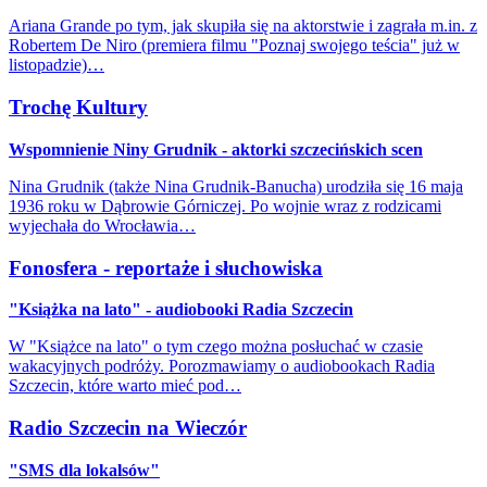
Ariana Grande po tym, jak skupiła się na aktorstwie i zagrała m.in. z
Robertem De Niro (premiera filmu "Poznaj swojego teścia" już w
listopadzie)…
Trochę Kultury
Wspomnienie Niny Grudnik - aktorki szczecińskich scen
Nina Grudnik (także Nina Grudnik-Banucha) urodziła się 16 maja
1936 roku w Dąbrowie Górniczej. Po wojnie wraz z rodzicami
wyjechała do Wrocławia…
Fonosfera - reportaże i słuchowiska
"Książka na lato" - audiobooki Radia Szczecin
W "Książce na lato" o tym czego można posłuchać w czasie
wakacyjnych podróży. Porozmawiamy o audiobookach Radia
Szczecin, które warto mieć pod…
Radio Szczecin na Wieczór
"SMS dla lokalsów"