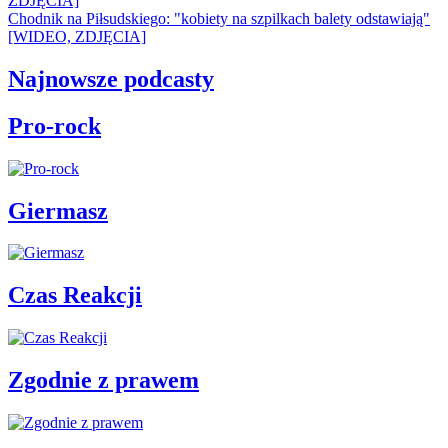
ZDJĘCIA]
Chodnik na Piłsudskiego: "kobiety na szpilkach balety odstawiają"
[WIDEO, ZDJĘCIA]
Najnowsze podcasty
Pro-rock
Giermasz
Czas Reakcji
Zgodnie z prawem