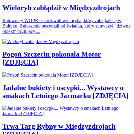
Wieloryb zabłądził w Międzyzdrojach
Ratownicy WOPR eskortowali wieloryba, który zabłąkał się w
Bałtyku. Zgłoszenie otrzymali od świadka, który zauważył "dziwny
obiekt" dryfujący…
Pogoń Szczecin pokonała Motor
[ZDJĘCIA]
Jadalne bukiety i oscypki... Wystawcy o
smakach Letniego Jarmarku [ZDJĘCIA]
Trwa Targ Rybny w Międzyzdrojach