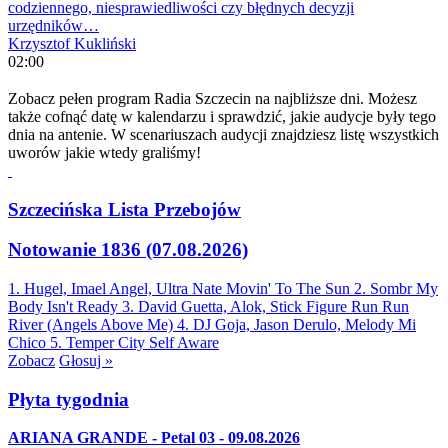
codziennego, niesprawiedliwości czy błędnych decyzji
urzędników…
Krzysztof Kukliński
02:00
Zobacz pełen program Radia Szczecin na najbliższe dni. Możesz
także cofnąć datę w kalendarzu i sprawdzić, jakie audycje były tego
dnia na antenie. W scenariuszach audycji znajdziesz listę wszystkich
uworów jakie wtedy graliśmy!
Szczecińska Lista Przebojów
Notowanie 1836 (07.08.2026)
1. Hugel, Imael Angel, Ultra Nate
Movin' To The Sun
2. Sombr
My
Body Isn't Ready
3. David Guetta, Alok, Stick Figure
Run Run
River (Angels Above Me)
4. DJ Goja, Jason Derulo, Melody
Mi
Chico
5. Temper City
Self Aware
Zobacz
Głosuj »
Płyta tygodnia
ARIANA GRANDE - Petal 03 - 09.08.2026