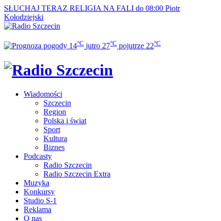
SŁUCHAJ TERAZ
RELIGIA NA FALI do 08:00
Piotr
Kołodziejski
°C
°C
°C
14
jutro
27
pojutrze
22
Wiadomości
Szczecin
Region
Polska i świat
Sport
Kultura
Biznes
Podcasty
Radio Szczecin
Radio Szczecin Extra
Muzyka
Konkursy
Studio S-1
Reklama
O nas