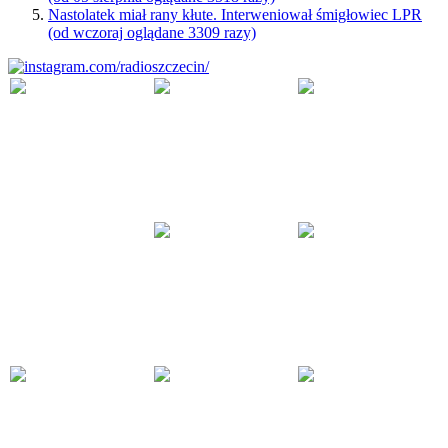
Nastolatek miał rany kłute. Interweniował śmigłowiec LPR
(od wczoraj oglądane 3309 razy)