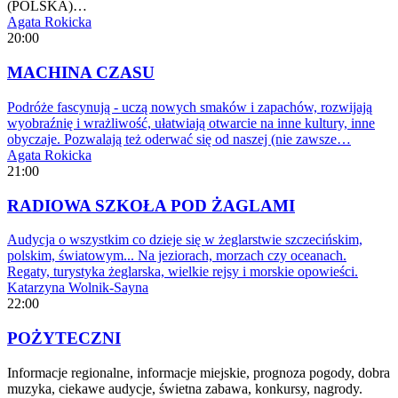
(POLSKA)…
Agata Rokicka
20:00
MACHINA CZASU
Podróże fascynują - uczą nowych smaków i zapachów, rozwijają
wyobraźnię i wrażliwość, ułatwiają otwarcie na inne kultury, inne
obyczaje. Pozwalają też oderwać się od naszej (nie zawsze…
Agata Rokicka
21:00
RADIOWA SZKOŁA POD ŻAGLAMI
Audycja o wszystkim co dzieje się w żeglarstwie szczecińskim,
polskim, światowym... Na jeziorach, morzach czy oceanach.
Regaty, turystyka żeglarska, wielkie rejsy i morskie opowieści.
Katarzyna Wolnik-Sayna
22:00
POŻYTECZNI
Informacje regionalne, informacje miejskie, prognoza pogody, dobra
muzyka, ciekawe audycje, świetna zabawa, konkursy, nagrody.