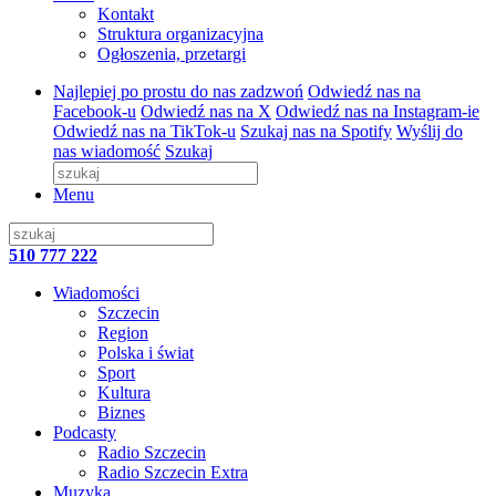
Kontakt
Struktura organizacyjna
Ogłoszenia, przetargi
Najlepiej po prostu do nas zadzwoń
Odwiedź nas na
Facebook-u
Odwiedź nas na X
Odwiedź nas na Instagram-ie
Odwiedź nas na TikTok-u
Szukaj nas na Spotify
Wyślij do
nas wiadomość
Szukaj
Menu
510 777 222
Wiadomości
Szczecin
Region
Polska i świat
Sport
Kultura
Biznes
Podcasty
Radio Szczecin
Radio Szczecin Extra
Muzyka