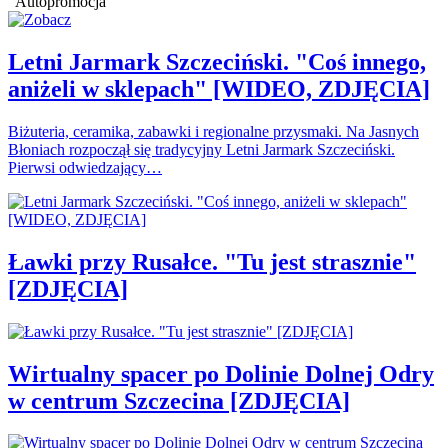
Autopromocja
Letni Jarmark Szczeciński. "Coś innego,
aniżeli w sklepach" [WIDEO, ZDJĘCIA]
Biżuteria, ceramika, zabawki i regionalne przysmaki. Na Jasnych
Błoniach rozpoczął się tradycyjny Letni Jarmark Szczeciński.
Pierwsi odwiedzający…
Ławki przy Rusałce. "Tu jest strasznie"
[ZDJĘCIA]
Wirtualny spacer po Dolinie Dolnej Odry
w centrum Szczecina [ZDJĘCIA]