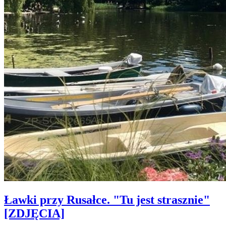
Ławki przy Rusałce. "Tu jest strasznie"
[ZDJĘCIA]