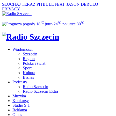
SŁUCHAJ TERAZ
PITBULL FEAT. JASON DERULO -
PRIVACY
°C
°C
°C
18
jutro
24
pojutrze
30
Wiadomości
Szczecin
Region
Polska i świat
Sport
Kultura
Biznes
Podcasty
Radio Szczecin
Radio Szczecin Extra
Muzyka
Konkursy
Studio S-1
Reklama
O nas