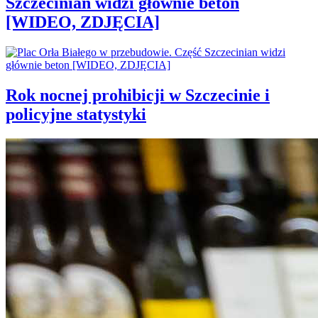
Szczecinian widzi głównie beton
[WIDEO, ZDJĘCIA]
Rok nocnej prohibicji w Szczecinie i
policyjne statystyki