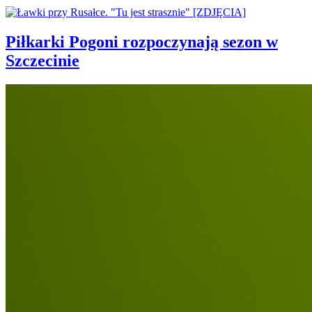
Piłkarki Pogoni rozpoczynają sezon w
Szczecinie