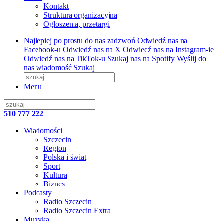
Kontakt
Struktura organizacyjna
Ogłoszenia, przetargi
Najlepiej po prostu do nas zadzwoń
Odwiedź nas na
Facebook-u
Odwiedź nas na X
Odwiedź nas na Instagram-ie
Odwiedź nas na TikTok-u
Szukaj nas na Spotify
Wyślij do
nas wiadomość
Szukaj
Menu
510 777 222
Wiadomości
Szczecin
Region
Polska i świat
Sport
Kultura
Biznes
Podcasty
Radio Szczecin
Radio Szczecin Extra
Muzyka