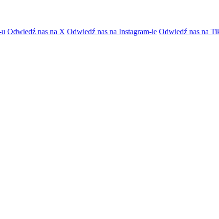
-u
Odwiedź nas na X
Odwiedź nas na Instagram-ie
Odwiedź nas na Ti