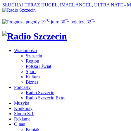
SŁUCHAJ TERAZ
HUGEL, IMAEL ANGEL, ULTRA NATE - M
°C
°C
°C
19
jutro
30
pojutrze
32
Wiadomości
Szczecin
Region
Polska i świat
Sport
Kultura
Biznes
Podcasty
Radio Szczecin
Radio Szczecin Extra
Muzyka
Konkursy
Studio S-1
Reklama
O nas
Kontakt