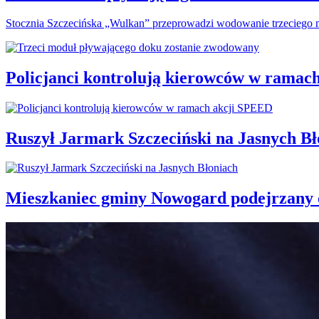
Stocznia Szczecińska „Wulkan” przeprowadzi wodowanie trzeciego m
Policjanci kontrolują kierowców w ramac
Ruszył Jarmark Szczeciński na Jasnych Bł
Mieszkaniec gminy Nowogard podejrzany o