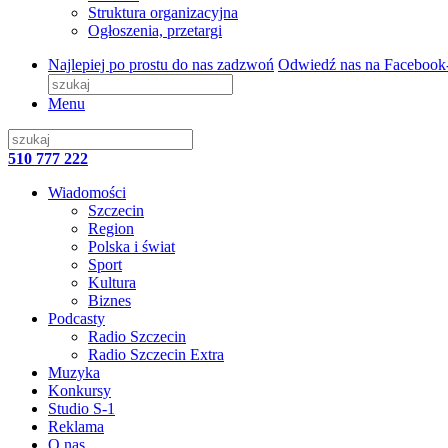
Struktura organizacyjna
Ogłoszenia, przetargi
Najlepiej po prostu do nas zadzwoń
Odwiedź nas na Facebook
Menu
510 777 222
Wiadomości
Szczecin
Region
Polska i świat
Sport
Kultura
Biznes
Podcasty
Radio Szczecin
Radio Szczecin Extra
Muzyka
Konkursy
Studio S-1
Reklama
O nas