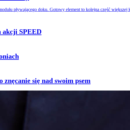
odułu pływającego doku. Gotowy element to kolejna część większej 
h akcji SPEED
oniach
 znęcanie się nad swoim psem