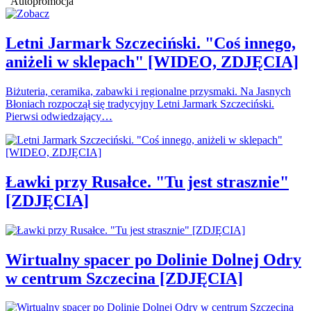
Autopromocja
Letni Jarmark Szczeciński. "Coś innego,
aniżeli w sklepach" [WIDEO, ZDJĘCIA]
Biżuteria, ceramika, zabawki i regionalne przysmaki. Na Jasnych
Błoniach rozpoczął się tradycyjny Letni Jarmark Szczeciński.
Pierwsi odwiedzający…
Ławki przy Rusałce. "Tu jest strasznie"
[ZDJĘCIA]
Wirtualny spacer po Dolinie Dolnej Odry
w centrum Szczecina [ZDJĘCIA]