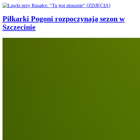
Piłkarki Pogoni rozpoczynają sezon w
Szczecinie