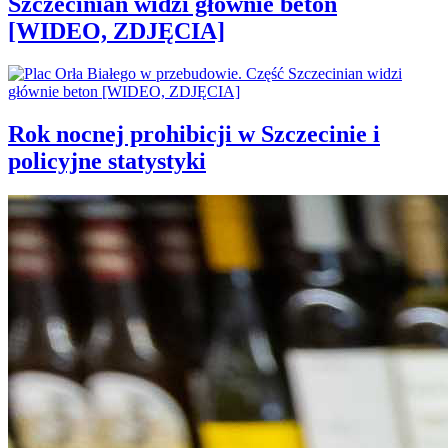
Szczecinian widzi głównie beton
[WIDEO, ZDJĘCIA]
Rok nocnej prohibicji w Szczecinie i
policyjne statystyki