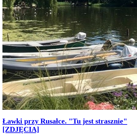
Ławki przy Rusałce. "Tu jest strasznie"
[ZDJĘCIA]