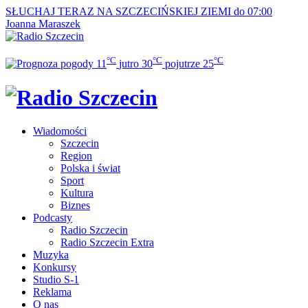
SŁUCHAJ TERAZ
NA SZCZECIŃSKIEJ ZIEMI do 07:00
Joanna Maraszek
°C
°C
°C
11
jutro
30
pojutrze
25
Wiadomości
Szczecin
Region
Polska i świat
Sport
Kultura
Biznes
Podcasty
Radio Szczecin
Radio Szczecin Extra
Muzyka
Konkursy
Studio S-1
Reklama
O nas