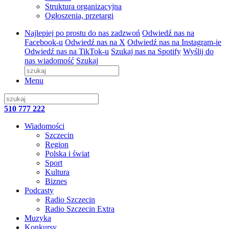
Struktura organizacyjna
Ogłoszenia, przetargi
Najlepiej po prostu do nas zadzwoń
Odwiedź nas na
Facebook-u
Odwiedź nas na X
Odwiedź nas na Instagram-ie
Odwiedź nas na TikTok-u
Szukaj nas na Spotify
Wyślij do
nas wiadomość
Szukaj
Menu
510 777 222
Wiadomości
Szczecin
Region
Polska i świat
Sport
Kultura
Biznes
Podcasty
Radio Szczecin
Radio Szczecin Extra
Muzyka
Konkursy