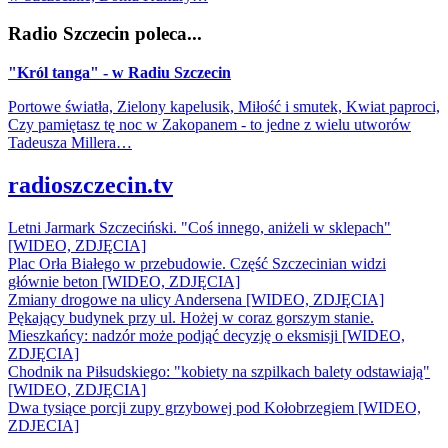
Radio Szczecin poleca...
"Król tanga" - w Radiu Szczecin
Portowe światła, Zielony kapelusik, Miłość i smutek, Kwiat paproci,
Czy pamiętasz tę noc w Zakopanem - to jedne z wielu utworów
Tadeusza Millera…
radioszczecin.tv
Letni Jarmark Szczeciński. "Coś innego, aniżeli w sklepach"
[WIDEO, ZDJĘCIA]
Plac Orła Białego w przebudowie. Część Szczecinian widzi
głównie beton [WIDEO, ZDJĘCIA]
Zmiany drogowe na ulicy Andersena [WIDEO, ZDJĘCIA]
Pękający budynek przy ul. Hożej w coraz gorszym stanie.
Mieszkańcy: nadzór może podjąć decyzję o eksmisji [WIDEO,
ZDJĘCIA]
Chodnik na Piłsudskiego: "kobiety na szpilkach balety odstawiają"
[WIDEO, ZDJĘCIA]
Dwa tysiące porcji zupy grzybowej pod Kołobrzegiem [WIDEO,
ZDJECIA]