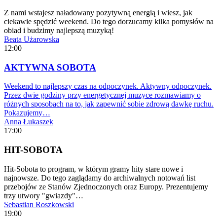
Z nami wstajesz naładowany pozytywną energią i wiesz, jak
ciekawie spędzić weekend. Do tego dorzucamy kilka pomysłów na
obiad i budzimy najlepszą muzyką!
Beata Użarowska
12:00
AKTYWNA SOBOTA
Weekend to najlepszy czas na odpoczynek. Aktywny odpoczynek.
Przez dwie godziny przy energetycznej muzyce rozmawiamy o
różnych sposobach na to, jak zapewnić sobie zdrową dawkę ruchu.
Pokazujemy…
Anna Łukaszek
17:00
HIT-SOBOTA
Hit-Sobota to program, w którym gramy hity stare nowe i
najnowsze. Do tego zaglądamy do archiwalnych notowań list
przebojów ze Stanów Zjednoczonych oraz Europy. Prezentujemy
trzy utwory "gwiazdy"…
Sebastian Roszkowski
19:00