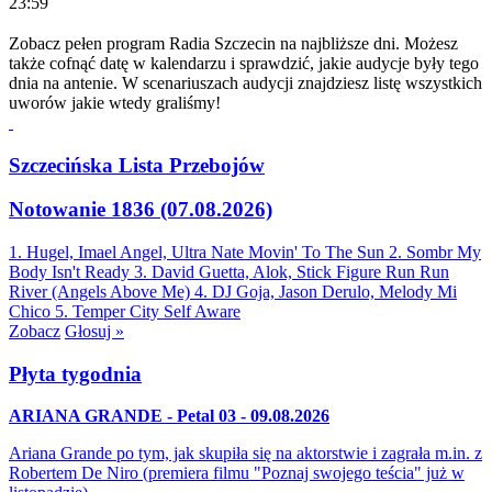
23:59
Zobacz pełen program Radia Szczecin na najbliższe dni. Możesz
także cofnąć datę w kalendarzu i sprawdzić, jakie audycje były tego
dnia na antenie. W scenariuszach audycji znajdziesz listę wszystkich
uworów jakie wtedy graliśmy!
Szczecińska Lista Przebojów
Notowanie 1836 (07.08.2026)
1. Hugel, Imael Angel, Ultra Nate
Movin' To The Sun
2. Sombr
My
Body Isn't Ready
3. David Guetta, Alok, Stick Figure
Run Run
River (Angels Above Me)
4. DJ Goja, Jason Derulo, Melody
Mi
Chico
5. Temper City
Self Aware
Zobacz
Głosuj »
Płyta tygodnia
ARIANA GRANDE - Petal 03 - 09.08.2026
Ariana Grande po tym, jak skupiła się na aktorstwie i zagrała m.in. z
Robertem De Niro (premiera filmu "Poznaj swojego teścia" już w