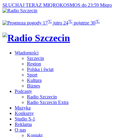
SŁUCHAJ TERAZ
MIQROKOSMOS do 23:59
Miqro
°C
°C
°C
17
jutro
24
pojutrze
30
Wiadomości
Szczecin
Region
Polska i świat
Sport
Kultura
Biznes
Podcasty
Radio Szczecin
Radio Szczecin Extra
Muzyka
Konkursy
Studio S-1
Reklama
O nas
Kontakt