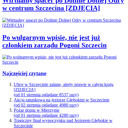
Wirtualny spacer po Dolinie Dolnej Odry
w centrum Szczecina [ZDJĘCIA]
Po wulgarnym wpisie, nie jest już
członkiem zarządu Pogoni Szczecin
Najczęściej czytane
Ulice w Szczecinie zalane, alerty prawie w całym kraju
[ZDJĘCIA]
(od 01 sierpnia oglądane 8537 razy)
Akcja ratunkowa na jeziorze Głębokim w Szczecinie
(od 02 sierpnia oglądane 4980 razy)
Pożar domu w Mierzynie
(od 01 sierpnia oglądane 4280 razy)
Tragiczny finał wypoczynku nad Jeziorem Głębokie w
Szczecinie