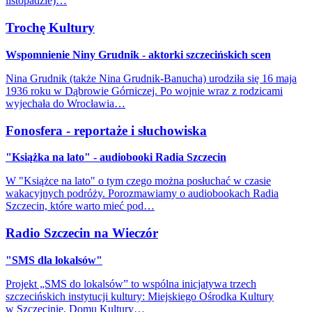
listopadzie)…
Trochę Kultury
Wspomnienie Niny Grudnik - aktorki szczecińskich scen
Nina Grudnik (także Nina Grudnik-Banucha) urodziła się 16 maja
1936 roku w Dąbrowie Górniczej. Po wojnie wraz z rodzicami
wyjechała do Wrocławia…
Fonosfera - reportaże i słuchowiska
"Książka na lato" - audiobooki Radia Szczecin
W "Książce na lato" o tym czego można posłuchać w czasie
wakacyjnych podróży. Porozmawiamy o audiobookach Radia
Szczecin, które warto mieć pod…
Radio Szczecin na Wieczór
"SMS dla lokalsów"
Projekt „SMS do lokalsów” to wspólna inicjatywa trzech
szczecińskich instytucji kultury: Miejskiego Ośrodka Kultury
w Szczecinie, Domu Kultury…