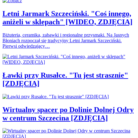
Letni Jarmark Szczeciński. "Coś innego,
aniżeli w sklepach" [WIDEO, ZDJĘCIA]
Biżuteria, ceramika, zabawki i regionalne przysmaki. Na Jasnych
Błoniach rozpoczął się tradycyjny Letni Jarmark Szczeciński.
Pierwsi odwiedzający…
Ławki przy Rusałce. "Tu jest strasznie"
[ZDJĘCIA]
Wirtualny spacer po Dolinie Dolnej Odry
w centrum Szczecina [ZDJĘCIA]