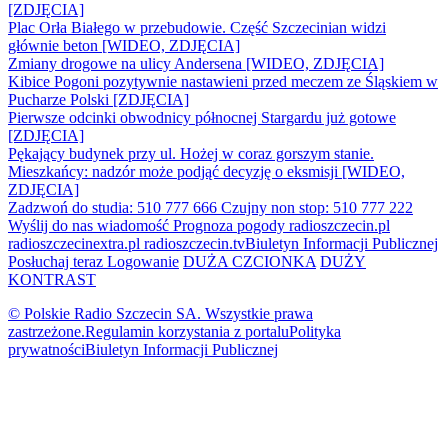
[ZDJĘCIA]
Plac Orła Białego w przebudowie. Część Szczecinian widzi
głównie beton [WIDEO, ZDJĘCIA]
Zmiany drogowe na ulicy Andersena [WIDEO, ZDJĘCIA]
Kibice Pogoni pozytywnie nastawieni przed meczem ze Śląskiem w
Pucharze Polski [ZDJĘCIA]
Pierwsze odcinki obwodnicy północnej Stargardu już gotowe
[ZDJĘCIA]
Pękający budynek przy ul. Hożej w coraz gorszym stanie.
Mieszkańcy: nadzór może podjąć decyzję o eksmisji [WIDEO,
ZDJĘCIA]
Zadzwoń do studia: 510 777 666
Czujny non stop: 510 777 222
Wyślij do nas wiadomość
Prognoza pogody
radioszczecin.pl
radioszczecinextra.pl
radioszczecin.tv
Biuletyn Informacji Publicznej
Posłuchaj teraz
Logowanie
DUŻA CZCIONKA
DUŻY
KONTRAST
© Polskie Radio Szczecin SA. Wszystkie prawa
zastrzeżone.
Regulamin korzystania z portalu
Polityka
prywatności
Biuletyn Informacji Publicznej