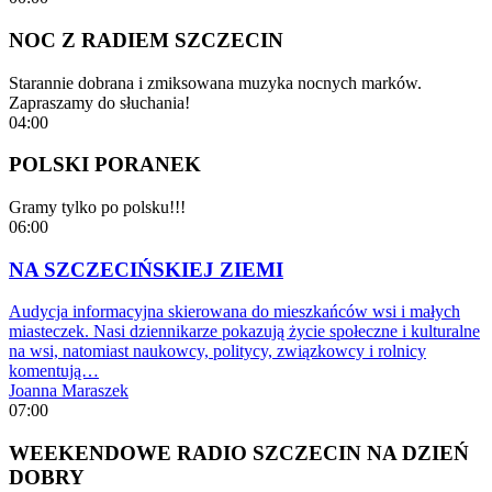
NOC Z RADIEM SZCZECIN
Starannie dobrana i zmiksowana muzyka nocnych marków.
Zapraszamy do słuchania!
04:00
POLSKI PORANEK
Gramy tylko po polsku!!!
06:00
NA SZCZECIŃSKIEJ ZIEMI
Audycja informacyjna skierowana do mieszkańców wsi i małych
miasteczek. Nasi dziennikarze pokazują życie społeczne i kulturalne
na wsi, natomiast naukowcy, politycy, związkowcy i rolnicy
komentują…
Joanna Maraszek
07:00
WEEKENDOWE RADIO SZCZECIN NA DZIEŃ
DOBRY