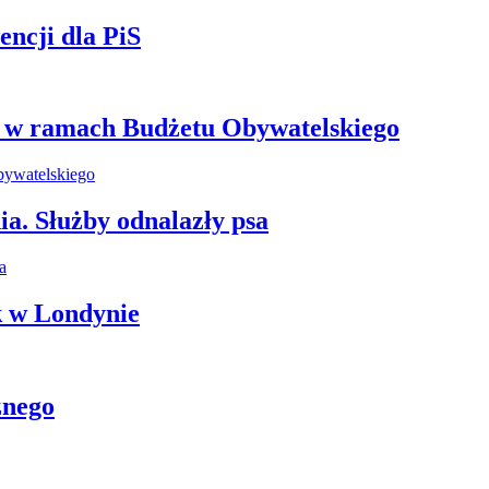
ncji dla PiS
e w ramach Budżetu Obywatelskiego
ia. Służby odnalazły psa
k w Londynie
znego