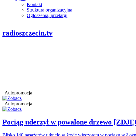
Kontakt
Struktura organizacyjna
Ogłoszenia, przetargi
radioszczecin.tv
Autopromocja
Autopromocja
Pociąg uderzył w powalone drzewo [ZDJĘ
Blisko 140 pasażerów utknęło w środę wieczorem w pociągu w Łoźn