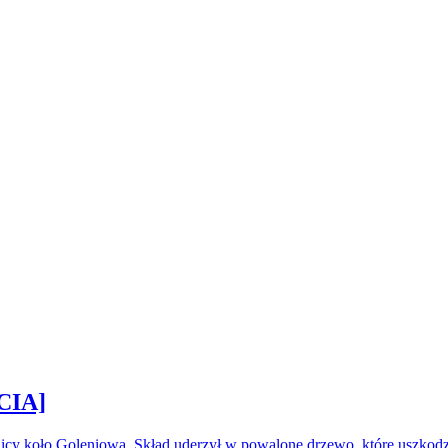
CIA]
icy koło Goleniowa. Skład uderzył w powalone drzewo, które uszkod