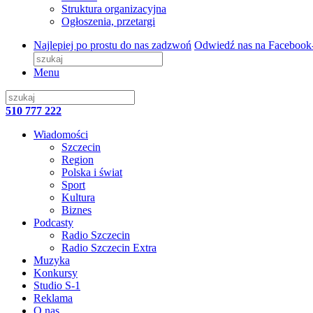
Struktura organizacyjna
Ogłoszenia, przetargi
Najlepiej po prostu do nas zadzwoń
Odwiedź nas na Facebook
Menu
510 777 222
Wiadomości
Szczecin
Region
Polska i świat
Sport
Kultura
Biznes
Podcasty
Radio Szczecin
Radio Szczecin Extra
Muzyka
Konkursy
Studio S-1
Reklama
O nas