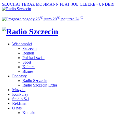
SŁUCHAJ TERAZ
MOSIMANN FEAT. JOE CLEERE - UNDE
°C
°C
°C
25
jutro
20
pojutrze
24
Wiadomości
Szczecin
Region
Polska i świat
Sport
Kultura
Biznes
Podcasty
Radio Szczecin
Radio Szczecin Extra
Muzyka
Konkursy
Studio S-1
Reklama
O nas
Kontakt