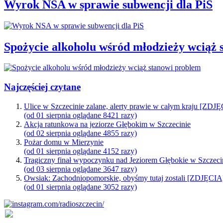
Wyrok NSA w sprawie subwencji dla PiS
Spożycie alkoholu wśród młodzieży wciąż 
Najczęściej czytane
Ulice w Szczecinie zalane, alerty prawie w całym kraju [ZDJ
(od 01 sierpnia oglądane 8421 razy)
Akcja ratunkowa na jeziorze Głębokim w Szczecinie
(od 02 sierpnia oglądane 4855 razy)
Pożar domu w Mierzynie
(od 01 sierpnia oglądane 4152 razy)
Tragiczny finał wypoczynku nad Jeziorem Głębokie w Szczeci
(od 03 sierpnia oglądane 3647 razy)
Owsiak: Zachodniopomorskie, obyśmy tutaj zostali [ZDJĘCIA
(od 01 sierpnia oglądane 3052 razy)