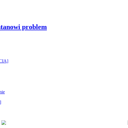
stanowi problem
ĘCIA]
nie
]