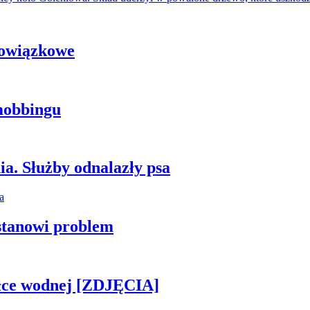
bowiązkowe
mobbingu
ia. Służby odnalazły psa
stanowi problem
piłce wodnej [ZDJĘCIA]