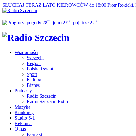
SŁUCHAJ TERAZ
LATO KIEROWCÓW do 18:00
Piotr Rokicki,
°C
°C
°C
28
jutro
27
pojutrze
22
Wiadomości
Szczecin
Region
Polska i świat
Sport
Kultura
Biznes
Podcasty
Radio Szczecin
Radio Szczecin Extra
Muzyka
Konkursy
Studio S-1
Reklama
O nas
Kontakt