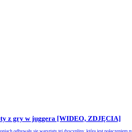
sztaty z gry w juggera [WIDEO, ZDJĘCIA]
oniach odbywały się warsztaty tej dyscypliny, która jest połączeniem