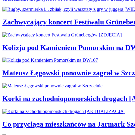
Zachwycający koncert Festiwalu Grüneb
Kolizja pod Kamieniem Pomorskim na D
Mateusz Łęgowski ponownie zagrał w Szcz
Korki na zachodniopomorskich drogac
Co przyciąga mieszkańców na Jarmark Sz