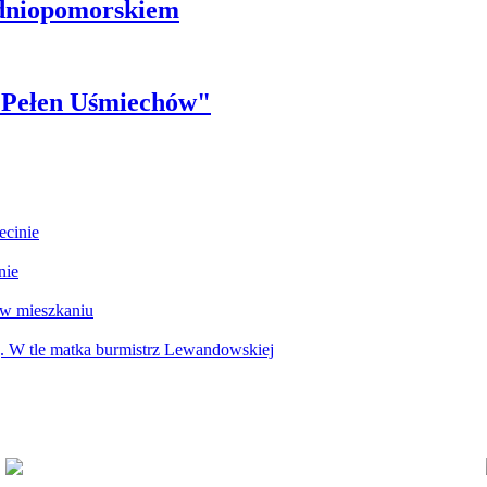
odniopomorskiem
r Pełen Uśmiechów"
ecinie
nie
 w mieszkaniu
g. W tle matka burmistrz Lewandowskiej