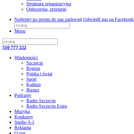
Struktura organizacyjna
Ogłoszenia, przetargi
Najlepiej po prostu do nas zadzwoń
Odwiedź nas na Facebook
Menu
510 777 222
Wiadomości
Szczecin
Region
Polska i świat
Sport
Kultura
Biznes
Podcasty
Radio Szczecin
Radio Szczecin Extra
Muzyka
Konkursy
Studio S-1
Reklama
O nas