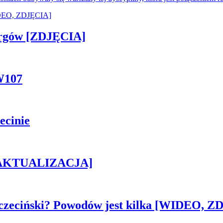
ergów [ZDJĘCIA]
W107
ecinie
h [AKTUALIZACJA]
czeciński? Powodów jest kilka [WIDEO, Z