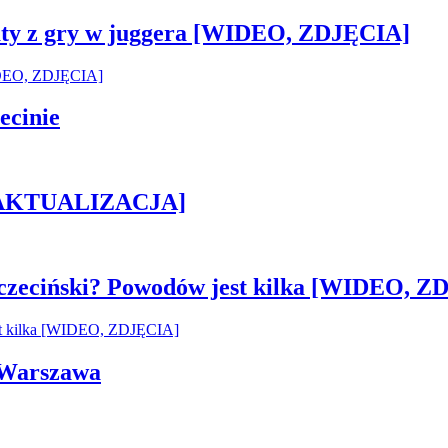
sztaty z gry w juggera [WIDEO, ZDJĘCIA]
ecinie
h [AKTUALIZACJA]
czeciński? Powodów jest kilka [WIDEO, Z
i Warszawa