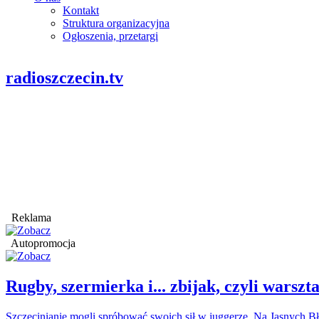
Kontakt
Struktura organizacyjna
Ogłoszenia, przetargi
radioszczecin.tv
Reklama
Autopromocja
Rugby, szermierka i... zbijak, czyli war
Szczecinianie mogli spróbować swoich sił w juggerze. Na Jasnych Bł