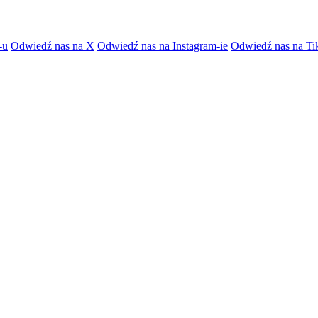
-u
Odwiedź nas na X
Odwiedź nas na Instagram-ie
Odwiedź nas na Ti