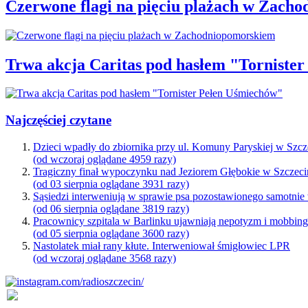
Czerwone flagi na pięciu plażach w Zach
Trwa akcja Caritas pod hasłem "Torniste
Najczęściej czytane
Dzieci wpadły do zbiornika przy ul. Komuny Paryskiej w Szcz
(od wczoraj oglądane 4959 razy)
Tragiczny finał wypoczynku nad Jeziorem Głębokie w Szczeci
(od 03 sierpnia oglądane 3931 razy)
Sąsiedzi interweniują w sprawie psa pozostawionego samotnie
(od 06 sierpnia oglądane 3819 razy)
Pracownicy szpitala w Barlinku ujawniają nepotyzm i mobbin
(od 05 sierpnia oglądane 3600 razy)
Nastolatek miał rany kłute. Interweniował śmigłowiec LPR
(od wczoraj oglądane 3568 razy)