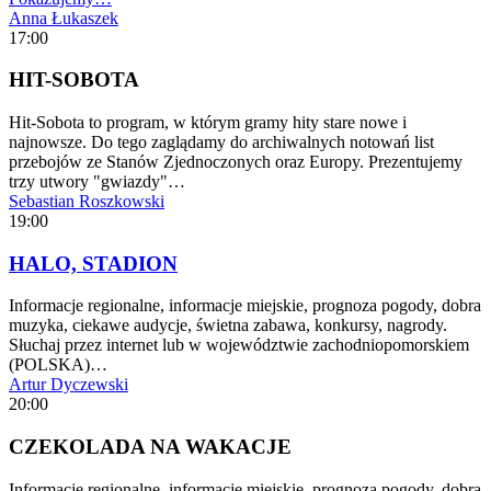
Anna Łukaszek
17:00
HIT-SOBOTA
Hit-Sobota to program, w którym gramy hity stare nowe i
najnowsze. Do tego zaglądamy do archiwalnych notowań list
przebojów ze Stanów Zjednoczonych oraz Europy. Prezentujemy
trzy utwory "gwiazdy"…
Sebastian Roszkowski
19:00
HALO, STADION
Informacje regionalne, informacje miejskie, prognoza pogody, dobra
muzyka, ciekawe audycje, świetna zabawa, konkursy, nagrody.
Słuchaj przez internet lub w województwie zachodniopomorskiem
(POLSKA)…
Artur Dyczewski
20:00
CZEKOLADA NA WAKACJE
Informacje regionalne, informacje miejskie, prognoza pogody, dobra