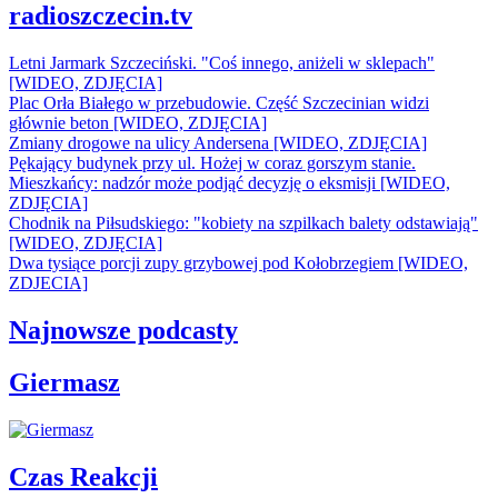
radioszczecin.tv
Letni Jarmark Szczeciński. "Coś innego, aniżeli w sklepach"
[WIDEO, ZDJĘCIA]
Plac Orła Białego w przebudowie. Część Szczecinian widzi
głównie beton [WIDEO, ZDJĘCIA]
Zmiany drogowe na ulicy Andersena [WIDEO, ZDJĘCIA]
Pękający budynek przy ul. Hożej w coraz gorszym stanie.
Mieszkańcy: nadzór może podjąć decyzję o eksmisji [WIDEO,
ZDJĘCIA]
Chodnik na Piłsudskiego: "kobiety na szpilkach balety odstawiają"
[WIDEO, ZDJĘCIA]
Dwa tysiące porcji zupy grzybowej pod Kołobrzegiem [WIDEO,
ZDJECIA]
Najnowsze podcasty
Giermasz
Czas Reakcji