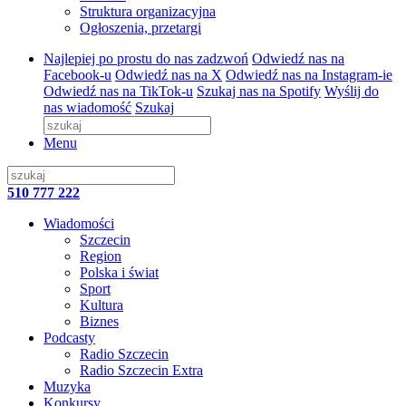
Struktura organizacyjna
Ogłoszenia, przetargi
Najlepiej po prostu do nas zadzwoń
Odwiedź nas na
Facebook-u
Odwiedź nas na X
Odwiedź nas na Instagram-ie
Odwiedź nas na TikTok-u
Szukaj nas na Spotify
Wyślij do
nas wiadomość
Szukaj
Menu
510 777 222
Wiadomości
Szczecin
Region
Polska i świat
Sport
Kultura
Biznes
Podcasty
Radio Szczecin
Radio Szczecin Extra
Muzyka
Konkursy