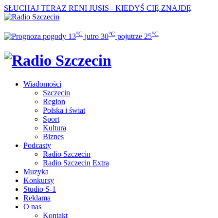
SŁUCHAJ TERAZ
RENI JUSIS - KIEDYŚ CIĘ ZNAJDĘ
°C
°C
°C
13
jutro
30
pojutrze
25
Wiadomości
Szczecin
Region
Polska i świat
Sport
Kultura
Biznes
Podcasty
Radio Szczecin
Radio Szczecin Extra
Muzyka
Konkursy
Studio S-1
Reklama
O nas
Kontakt