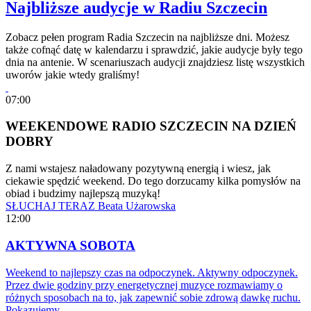
Najbliższe audycje w Radiu Szczecin
Zobacz pełen program Radia Szczecin na najbliższe dni. Możesz
także cofnąć datę w kalendarzu i sprawdzić, jakie audycje były tego
dnia na antenie. W scenariuszach audycji znajdziesz listę wszystkich
uworów jakie wtedy graliśmy!
07:00
WEEKENDOWE RADIO SZCZECIN NA DZIEŃ
DOBRY
Z nami wstajesz naładowany pozytywną energią i wiesz, jak
ciekawie spędzić weekend. Do tego dorzucamy kilka pomysłów na
obiad i budzimy najlepszą muzyką!
SŁUCHAJ TERAZ
Beata Użarowska
12:00
AKTYWNA SOBOTA
Weekend to najlepszy czas na odpoczynek. Aktywny odpoczynek.
Przez dwie godziny przy energetycznej muzyce rozmawiamy o
różnych sposobach na to, jak zapewnić sobie zdrową dawkę ruchu.
Pokazujemy…