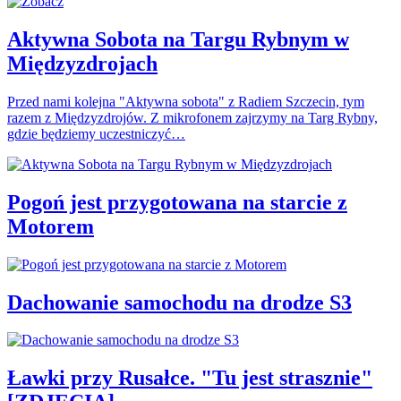
Aktywna Sobota na Targu Rybnym w
Międzyzdrojach
Przed nami kolejna "Aktywna sobota" z Radiem Szczecin, tym
razem z Międzyzdrojów. Z mikrofonem zajrzymy na Targ Rybny,
gdzie będziemy uczestniczyć…
Pogoń jest przygotowana na starcie z
Motorem
Dachowanie samochodu na drodze S3
Ławki przy Rusałce. "Tu jest strasznie"