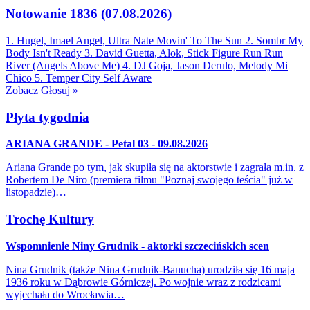
Notowanie 1836 (07.08.2026)
1. Hugel, Imael Angel, Ultra Nate
Movin' To The Sun
2. Sombr
My
Body Isn't Ready
3. David Guetta, Alok, Stick Figure
Run Run
River (Angels Above Me)
4. DJ Goja, Jason Derulo, Melody
Mi
Chico
5. Temper City
Self Aware
Zobacz
Głosuj »
Płyta tygodnia
ARIANA GRANDE - Petal 03 - 09.08.2026
Ariana Grande po tym, jak skupiła się na aktorstwie i zagrała m.in. z
Robertem De Niro (premiera filmu "Poznaj swojego teścia" już w
listopadzie)…
Trochę Kultury
Wspomnienie Niny Grudnik - aktorki szczecińskich scen
Nina Grudnik (także Nina Grudnik-Banucha) urodziła się 16 maja
1936 roku w Dąbrowie Górniczej. Po wojnie wraz z rodzicami
wyjechała do Wrocławia…