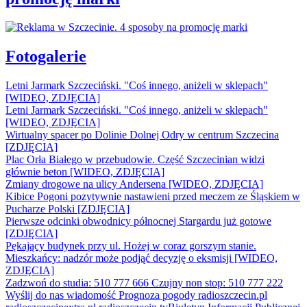
Fotogalerie
Letni Jarmark Szczeciński. "Coś innego, aniżeli w sklepach"
[WIDEO, ZDJĘCIA]
Letni Jarmark Szczeciński. "Coś innego, aniżeli w sklepach"
[WIDEO, ZDJĘCIA]
Wirtualny spacer po Dolinie Dolnej Odry w centrum Szczecina
[ZDJĘCIA]
Plac Orła Białego w przebudowie. Część Szczecinian widzi
głównie beton [WIDEO, ZDJĘCIA]
Zmiany drogowe na ulicy Andersena [WIDEO, ZDJĘCIA]
Kibice Pogoni pozytywnie nastawieni przed meczem ze Śląskiem w
Pucharze Polski [ZDJĘCIA]
Pierwsze odcinki obwodnicy północnej Stargardu już gotowe
[ZDJĘCIA]
Pękający budynek przy ul. Hożej w coraz gorszym stanie.
Mieszkańcy: nadzór może podjąć decyzję o eksmisji [WIDEO,
ZDJĘCIA]
Zadzwoń do studia: 510 777 666
Czujny non stop: 510 777 222
Wyślij do nas wiadomość
Prognoza pogody
radioszczecin.pl