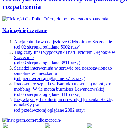
rozpatrzenia
Najczęściej czytane
Akcja ratunkowa na jeziorze Głębokim w Szczecinie
(od 02 sierpnia oglądane 5002 razy)
Tragiczny finał wypoczynku nad Jeziorem Głębokie w
Szczecinie
(od 03 sierpnia oglądane 3811 razy)
Sąsiedzi interweniują w sprawie psa pozostawionego
samotnie w mieszkaniu
(od przedwczoraj oglądane 3718 razy)
Pracownicy szpitala w Barlinku ujawniają nepotyzm i
mobbing. W tle matka burmistrz Lewandowskiej
(od 05 sierpnia oglądane 3315 razy)
Przywiązany, bez dostępu do wody i jedzenia. Służby
odnalazły psa
(od przedwczoraj oglądane 2382 razy)