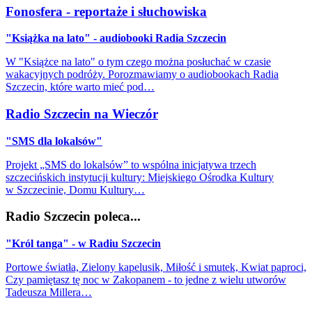
Fonosfera - reportaże i słuchowiska
"Książka na lato" - audiobooki Radia Szczecin
W "Książce na lato" o tym czego można posłuchać w czasie
wakacyjnych podróży. Porozmawiamy o audiobookach Radia
Szczecin, które warto mieć pod…
Radio Szczecin na Wieczór
"SMS dla lokalsów"
Projekt „SMS do lokalsów” to wspólna inicjatywa trzech
szczecińskich instytucji kultury: Miejskiego Ośrodka Kultury
w Szczecinie, Domu Kultury…
Radio Szczecin poleca...
"Król tanga" - w Radiu Szczecin
Portowe światła, Zielony kapelusik, Miłość i smutek, Kwiat paproci,
Czy pamiętasz tę noc w Zakopanem - to jedne z wielu utworów
Tadeusza Millera…