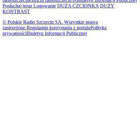
radioszczecinextra.pl
radioszczecin.tv
Biuletyn Informacji Publicznej
Posłuchaj teraz
Logowanie
DUŻA CZCIONKA
DUŻY
KONTRAST
© Polskie Radio Szczecin SA. Wszystkie prawa
zastrzeżone.
Regulamin korzystania z portalu
Polityka
prywatności
Biuletyn Informacji Publicznej